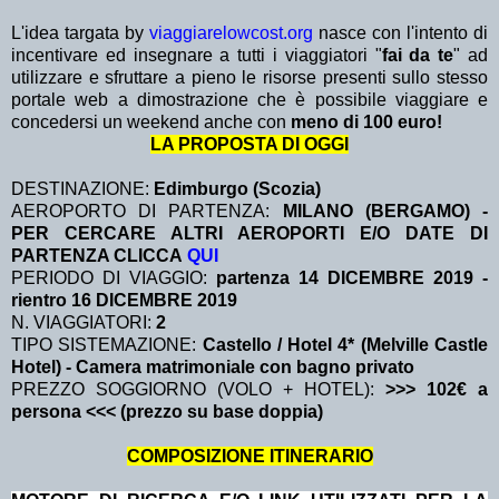
L'idea targata by
viaggiarelowcost.org
nasce con l'intento di
incentivare ed insegnare a tutti i viaggiatori "
fai da te
" ad
utilizzare e sfruttare a pieno le risorse presenti sullo stesso
portale web a dimostrazione che è possibile viaggiare e
concedersi un weekend anche con
meno di 100 euro!
LA PROPOSTA DI OGGI
DESTINAZIONE:
Edimburgo (Scozia)
AEROPORTO DI PARTENZA:
MILANO (BERGAMO) -
PER CERCARE ALTRI AEROPORTI E/O DATE DI
PARTENZA CLICCA
QUI
PERIODO DI VIAGGIO:
partenza 14 DICEMBRE 2019
-
rientro 16 DICEMBRE 2019
N. VIAGGIATORI:
2
TIPO SISTEMAZIONE:
Castello / Hotel 4* (Melville Castle
Hotel) - Camera matrimoniale con bagno privato
PREZZO SOGGIORNO (VOLO + HOTEL):
>>> 102€ a
persona <<< (prezzo su base doppia)
COMPOSIZIONE ITINERARIO