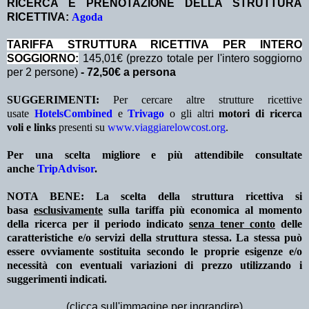
RICERCA E PRENOTAZIONE DELLA STRUTTURA
RICETTIVA:
Agoda
TA
RIFFA STRUTTURA RICETTIVA PER INTERO
SOGGIORNO:
145,01€ (prezzo totale per l'intero soggiorno
per 2 persone)
- 72,50€ a persona
SUGGERIMENTI:
Per cercare altre strutture ricettive
usate
HotelsCombined
e
Trivago
o gli altri
motori di ricerca
voli e links
presenti su
www.viaggiarelowcost.org
.
Per una scelta migliore e più attendibile consultate
anche
TripAdvisor
.
NOTA BENE: La scelta della struttura ricettiva si
basa
esclusivamente
sulla tariffa più economica al momento
della ricerca per il periodo indicato
senza tener conto
delle
caratteristiche e/o servizi della struttura stessa. La stessa può
essere ovviamente sostituita secondo le proprie esigenze e/o
necessità con eventuali variazioni di prezzo utilizzando i
suggerimenti indicati.
(clicca sull'immagine per ingrandire)