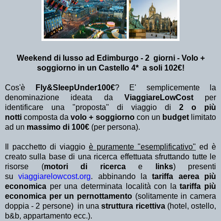
Weekend di lusso ad Edimburgo - 2 giorni - Volo +
soggiorno in un Castello 4* a soli 102€!
Cos'è
Fly&SleepUnder100€
? E' semplicemente la
denominazione ideata da
ViaggiareLowCost
per
identificare una "proposta" di viaggio di
2 o più
notti
composta da
volo + soggiorno
con un
budget
limitato
ad un
massimo di 100€
(per persona).
Il pacchetto di viaggio
è puramente "esemplificativo"
ed è
creato sulla base di una ricerca effettuata sfruttando tutte le
risorse (
motori di ricerca
e
links
) presenti
su
viaggiarelowcost.org
. abbinando la
tariffa aerea più
economica
per una determinata località con la
tariffa più
economica per un pernottamento
(solitamente in camera
doppia - 2 persone) in una
struttura ricettiva
(hotel, ostello,
b&b, appartamento ecc.).