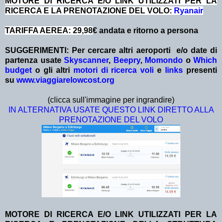
MOTORE DI RICERCA E/O LINK UTILIZZATI PER LA
RICERCA E LA PRENOTAZIONE DEL VOLO:
Ryanair
TARIFFA AEREA: 29,98
€ andata e ritorno a persona
SUGGERIMENTI:
Per cercare altri aeroporti e/o date
di
partenza
usate
Skyscanner
,
Beepry
,
Momondo
o
Which
budget
o gli altri
motori di ricerca voli
e
links
presenti
su
www.viaggiarelowcost.org
(clicca sull'immagine per ingrandire)
IN ALTERNATIVA USATE QUESTO LINK DIRETTO ALLA
PRENOTAZIONE DEL VOLO
MOTORE DI RICERCA E/O LINK UTILIZZATI PER LA