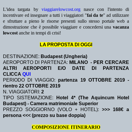
L'idea targata by
viaggiarelowcost.org
nasce con l'intento di
incentivare ed insegnare a tutti i viaggiatori "
fai da te
" ad utilizzare
e sfruttare a pieno le risorse presenti sullo stesso portale web a
dimostrazione che è possibile viaggiare e concedersi una
vacanza
lowcost
anche in tempi di crisi!
LA PROPOSTA DI OGGI
DESTINAZIONE:
Budapest (Ungheria)
AEROPORTO DI PARTENZA:
MILANO - PER CERCARE
ALTRI AEROPORTI E/O DATE DI PARTENZA
CLICCA
QUI
PERIODO DI VIAGGIO:
partenza 19 OTTOBRE 2019
-
rientro 22 OTTOBRE 2019
N. VIAGGIATORI:
2
TIPO SISTEMAZIONE:
Hotel 4* (The Aquincum Hotel
Budapest) - Camera matrimoniale Superior
PREZZO SOGGIORNO (VOLO + HOTEL):
>>> 168€ a
persona <<< (prezzo su base doppia)
COMPOSIZIONE ITINERARIO