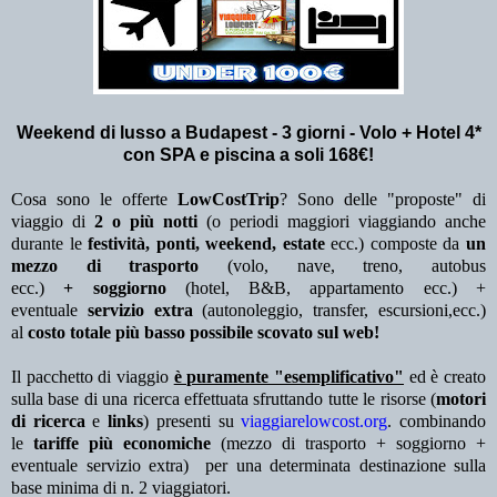
Weekend di lusso a Budapest - 3
giorni - Volo + Hotel 4*
con SPA e piscina a soli 168€!
Cosa sono le offerte
LowCostTrip
? Sono delle "proposte" di
viaggio di
2 o più notti
(o periodi maggiori viaggiando anche
durante le
festività, ponti, weekend, estate
ecc.)
composte da
un
mezzo di trasporto
(volo, nave, treno, autobus
ecc.)
+ soggiorno
(hotel, B&B, appartamento ecc.) +
eventuale
servizio extra
(autonoleggio, transfer, escursioni,ecc.)
al
costo totale più basso possibile scovato sul web!
Il pacchetto di viaggio
è puramente "esemplificativo"
ed è creato
sulla base di una ricerca effettuata sfruttando tutte le risorse (
motori
di ricerca
e
links
) presenti su
viaggiarelowcost.org
. combinando
le
tariffe più economiche
(mezzo di trasporto + soggiorno +
eventuale servizio extra)
per una determinata destinazione sulla
base minima di n. 2 viaggiatori.