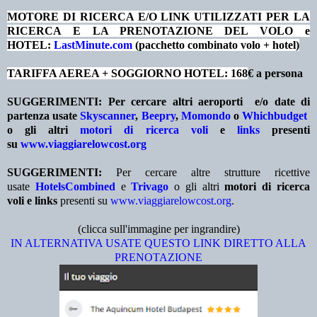
MOTORE DI RICERCA E/O LINK UTILIZZATI PER LA
RICERCA E LA PRENOTAZIONE DEL VOLO e
HOTEL:
LastMinute.com
(pacchetto combinato volo + hotel)
TARIFFA AEREA + SOGGIORNO HOTEL: 168
€ a persona
SUGGERIMENTI:
Per cercare altri aeroporti e/o date
di
partenza
usate
Skyscanner
,
Beepry
,
Momondo
o
Whichbudget
o gli altri
motori di ricerca voli
e
links
presenti
su
www.viaggiarelowcost.org
SUGGERIMENTI:
Per cercare altre strutture ricettive
usate
HotelsCombined
e
Trivago
o gli altri
motori di ricerca
voli e links
presenti su
www.viaggiarelowcost.org
.
(clicca sull'immagine per ingrandire)
IN ALTERNATIVA USATE QUESTO LINK DIRETTO ALLA
PRENOTAZIONE