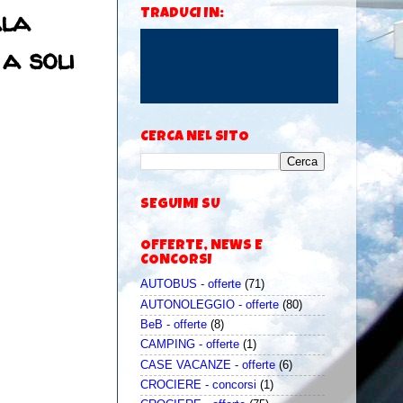
ala
TRADUCI IN:
a soli
CERCA NEL SITO
SEGUIMI SU
OFFERTE, NEWS E
CONCORSI
AUTOBUS - offerte
(71)
AUTONOLEGGIO - offerte
(80)
BeB - offerte
(8)
CAMPING - offerte
(1)
CASE VACANZE - offerte
(6)
CROCIERE - concorsi
(1)