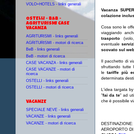
VOLO+HOTELS - links generali
Vacanza SUPER
colazione inclus
OSTELLI - B&B -
AGRITURISMI CASE
Cosa sono le off
VACANZA
viaggiando anc
AGRITURISMI - links generali
trasporto
(vol
AGRITURISMI - motori di ricerca
eventuale
serviz
scovato sul web
BeB - links generali
BeB - motori di ricerca
Il pacchetto di v
CASE VACANZA - links generali
sfruttando tutte 
CASE VACANZE - motori di
le
tariffe più 
ricerca
determinata desti
OSTELLI - links generali
OSTELLI - motori di ricerca
L'idea targata b
"
fai da te
" ad ut
che è possibile 
VACANZE
SPECIALE NEVE - links generali
VACANZE - links generali
VACANZE - motori di ricerca
DESTINAZIONE
AEROPORTO DI