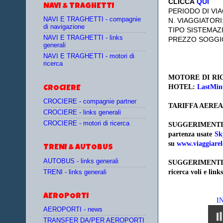
CLICCA
QUI
NAVI & TRAGHETTI
PERIODO DI VIA
NAVI E TRAGHETTI - compagnie
N. VIAGGIATORI
di navigazione
TIPO SISTEMAZ
NAVI E TRAGHETTI - links
PREZZO SOGGI
generali
NAVI E TRAGHETTI - motori di
ricerca
MOTORE DI RIC
HOTEL:
LastMin
CROCIERE
CROCIERE - compagnie partner
TARIFFA AEREA
CROCIERE - links generali
CROCIERE - motori di ricerca
SUGGERIMENTI
partenza
usate
Sk
su
www.viaggiarel
TRENI & AUTOBUS
AUTOBUS - links generali
SUGGERIMENTI
ricerca voli e links
TRENI - links generali
AEROPORTI
I
AEROPORTI - news
TRANSFER DA/PER AEROPORTI