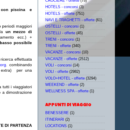
CROCIERE - offerte
(75)
HOTELS - concorsi
(3)
 con piscina e
HOTELS - offerte
(751)
NAVI E TRAGHETTI - offerte
(61)
o periodi maggiori
OSTELLI - concorsi
(1)
da
un mezzo di
OSTELLI - offerte
(45)
tamento ecc.) +
TRENI - concorsi
(1)
 basso possibile
TRENI - offerte
(340)
VACANZE - concorsi
(10)
VACANZE - offerte
(2512)
icerca effettuata
.org
. combinando
VOLI - concorsi
(14)
extra)
per una
VOLI - offerte
(2982)
VOLO+HOTEL - offerte
(3294)
WEEKEND - offerte
(2)
utti i viaggiatori
WELLNESS SPA - offerte
(1)
eb a dimostrazione
APPUNTI DI VIAGGIO
BENESSERE
(1)
ITINERARI
(2)
TE DI PARTENZA
LOCATIONS
(1)