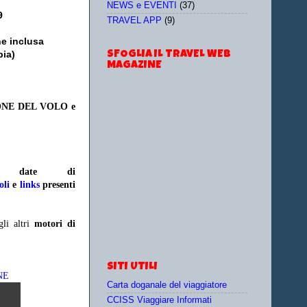
NEWS e EVENTI
(37)
9
TRAVEL APP
(9)
ne inclusa
pia)
SFOGLIA IL TRAVEL WEB
MAGAZINE
ONE DEL VOLO e
e/o date
di
oli
e
links
presenti
gli altri
motori di
SITI UTILI
NE
Carta doganale del viaggiatore
CCISS Viaggiare Informati