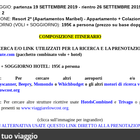
GGIO:
partenza 19 SETTEMBRE 2019 - rientro 26 SETTEMBRE 201
:
2
IONE:
Resort 2* (Apartamentos Maribel) - Appartamento + Colazio
ORNO (VOLI + SOGGIORNO):
195€ a persona (prezzo su base dop
COMPOSIZIONE ITINERARIO
ERCA E/O LINK UTILIZZATI PER LA RICERCA E LA PRENOTAZI
ute.com
(pacchetto combinato volo + hotel)
 + SOGGIORNO HOTEL: 195
€ a persona
:
Per cercare altri aeroporti 
yscanner
,
Beepry
,
Momondo
o
Whichbudget
o gli altri
motori di ricerca v
owcost.org
:
Per cercare altre strutture ricettive usate
HotelsCombined
e
Trivago
o 
presenti su
www.viaggiarelowcost.org
.
(clicca sull'immagine per ingrandire)
N ALTERNATIVA USATE QUESTO LINK DIRETTO ALLA PRENOTAZIO