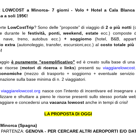
 LOWCOST a Minorca- 7 giorni - Volo + Hotel a Cala Blanca
a a soli 195€!
erte
LowCostTrip
? Sono delle "proposte" di viaggio di
2 o più notti
(
he durante le
festività, ponti, weekend, estate
ecc.)
composte 
o, nave, treno, autobus ecc.)
+ soggiorno
(hotel, B&B, appar
io extra
(autonoleggio, transfer, escursioni,ecc.) al
costo totale più
!
iaggio
è puramente "esemplificativo"
ed è creato sulla base di una r
le risorse (
motori di ricerca
e
links
) presenti su
viaggiarelowcost
economiche
(mezzo di trasporto + soggiorno + eventuale servizio 
nazione sulla base minima di n. 2 viaggiatori.
y
viaggiarelowcost.org
nasce con l'intento di incentivare ed insegnare a t
ilizzare e sfruttare a pieno le risorse presenti sullo stesso portale w
viaggiare e concedersi una
vacanza lowcost
anche in tempi di crisi!
LA PROPOSTA DI OGGI
:
Minorca (Spagna)
 PARTENZA:
GENOVA - PER CERCARE ALTRI AEROPORTI E/O DA