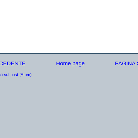
ECEDENTE
Home page
PAGINA
i sul post (Atom)