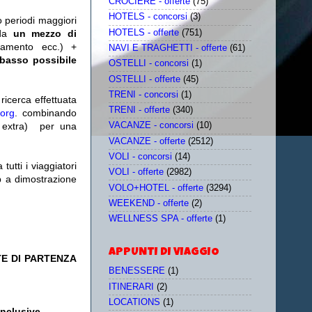
CROCIERE - offerte
(75)
HOTELS - concorsi
(3)
o periodi maggiori
HOTELS - offerte
(751)
da
un mezzo di
tamento ecc.) +
NAVI E TRAGHETTI - offerte
(61)
 basso possibile
OSTELLI - concorsi
(1)
OSTELLI - offerte
(45)
TRENI - concorsi
(1)
icerca effettuata
TRENI - offerte
(340)
.org
. combinando
extra)
per una
VACANZE - concorsi
(10)
VACANZE - offerte
(2512)
VOLI - concorsi
(14)
utti i viaggiatori
VOLI - offerte
(2982)
eb a dimostrazione
VOLO+HOTEL - offerte
(3294)
WEEKEND - offerte
(2)
WELLNESS SPA - offerte
(1)
APPUNTI DI VIAGGIO
TE DI PARTENZA
BENESSERE
(1)
ITINERARI
(2)
LOCATIONS
(1)
Inclusive