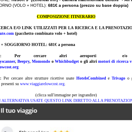
ORNO (VOLO + HOTEL):
681€ a persona (prezzo su base doppia)
COMPOSIZIONE ITINERARIO
ERCA E/O LINK UTILIZZATI PER LA RICERCA E LA PRENOTAZI
ute.com
(pacchetto combinato volo + hotel)
 + SOGGIORNO HOTEL: 681
€ a persona
:
Per cercare altri aeroporti 
yscanner
,
Beepry
,
Momondo
o
Whichbudget
o gli altri
motori di ricerca v
owcost.org
:
Per cercare altre strutture ricettive usate
HotelsCombined
e
Trivago
o 
presenti su
www.viaggiarelowcost.org
.
(clicca sull'immagine per ingrandire)
N ALTERNATIVA USATE QUESTO LINK DIRETTO ALLA PRENOTAZIO