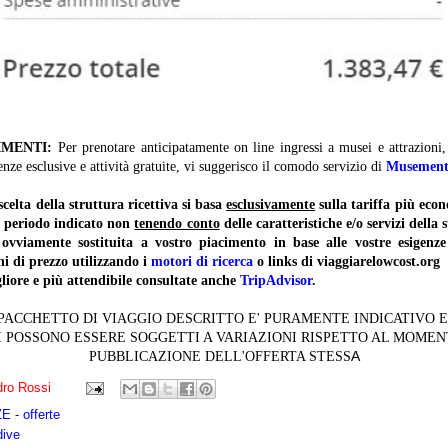
IMENTI:
Per prenotare anticipatamente on line ingressi a musei e attrazioni
enze esclusive e attività gratuite, vi suggerisco il comodo servizio di
Musemen
lta della struttura ricettiva si basa
esclusivamente
sulla tariffa più ec
il periodo indicato non
tenendo conto
delle caratteristiche e/o servizi della 
 ovviamente sostituita a vostro piacimento in base alle vostre esigenze
ni di prezzo utilizzando i
motori di ricerca
o links di viaggiarelowcost.org
liore e più attendibile consultate anche
TripAdvisor
.
 PACCHETTO DI VIAGGIO DESCRITTO E' PURAMENTE INDICATIVO E 
I POSSONO ESSERE SOGGETTI A VARIAZIONI RISPETTO AL MOME
A
PUBBLICAZIONE DELL'OFFERTA STESS
ro Rossi
 - offerte
dive