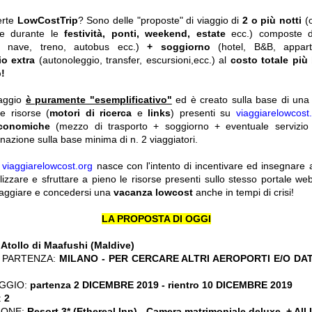
erte
LowCostTrip
? Sono delle "proposte" di viaggio di
2 o più notti
(
he durante le
festività, ponti, weekend, estate
ecc.)
composte 
o, nave, treno, autobus ecc.)
+ soggiorno
(hotel, B&B, appar
io extra
(autonoleggio, transfer, escursioni,ecc.) al
costo totale più
!
iaggio
è puramente "esemplificativo"
ed è creato sulla base di una r
le risorse (
motori di ricerca
e
links
) presenti su
viaggiarelowcost
economiche
(mezzo di trasporto + soggiorno + eventuale servizio 
nazione sulla base minima di n. 2 viaggiatori.
y
viaggiarelowcost.org
nasce con l'intento di incentivare ed insegnare a t
ilizzare e sfruttare a pieno le risorse presenti sullo stesso portale w
viaggiare e concedersi una
vacanza lowcost
anche in tempi di crisi!
LA PROPOSTA DI OGGI
:
Atollo di Maafushi (Maldive)
 PARTENZA:
MILANO - PER CERCARE ALTRI AEROPORTI E/O DA
GGIO:
partenza 2 DICEMBRE 2019 - rientro 10 DICEMBRE 2019
:
2
IONE:
Resort 3* (Ethereal Inn)
-
Camera matrimoniale deluxe + All 