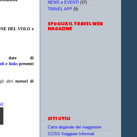
NEWS e EVENTI
(37)
TRAVEL APP
(9)
SFOGLIA IL TRAVEL WEB
ONE DEL VOLO e
MAGAZINE
e/o date
di
oli
e
links
presenti
gli altri
motori di
NE
SITI UTILI
Carta doganale del viaggiatore
CCISS Viaggiare Informati