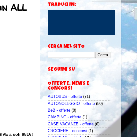
in ALL
TRADUCI IN:
CERCA NEL SITO
SEGUIMI SU
OFFERTE, NEWS E
CONCORSI
AUTOBUS - offerte
(71)
AUTONOLEGGIO - offerte
(80)
BeB - offerte
(8)
CAMPING - offerte
(1)
CASE VACANZE - offerte
(6)
CROCIERE - concorsi
(1)
IVE a soli 681€!