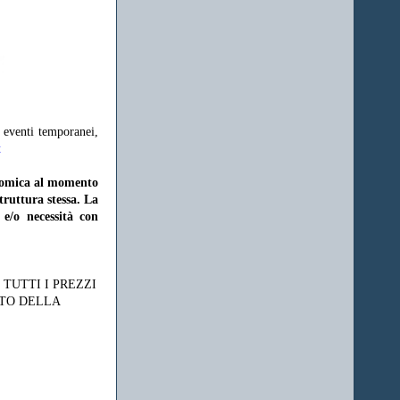
, eventi temporanei,
t
onomica al momento
struttura stessa. La
 e/o necessità con
TUTTI I PREZZI
NTO DELLA