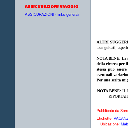
ASSICURAZIONI VIAGGIO
ASSICURAZIONI - links generali
ALTRI SUGGER
tour guidati, esperi
NOTA BENE: La sce
della ricerca per 
stessa può essere
eventuali variazio
Per una scelta mig
NOTA BENE:
IL
RIPORTAT
Pubblicato da
Sand
Etichette:
VACANZE
Ubicazione:
Mal