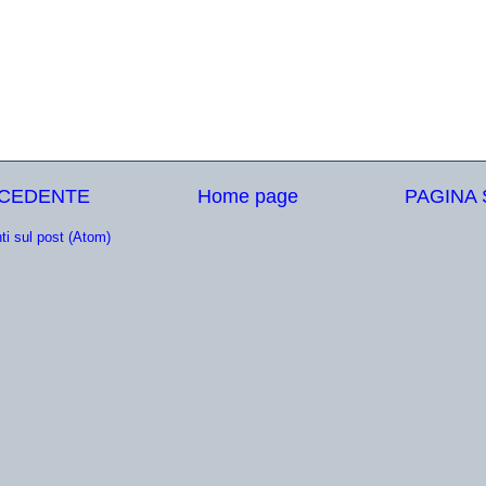
ECEDENTE
Home page
PAGINA
i sul post (Atom)