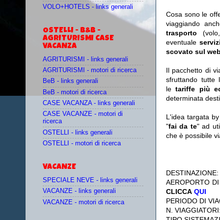
VOLO+HOTELS - links generali
Cosa sono le off
viaggiando anc
OSTELLI - B&B -
trasporto
(vol
AGRITURISMI CASE
eventuale
serviz
VACANZA
scovato sul web
AGRITURISMI - links generali
Il pacchetto di v
AGRITURISMI - motori di ricerca
sfruttando tutte 
BeB - links generali
le
tariffe più 
BeB - motori di ricerca
determinata desti
CASE VACANZA - links generali
CASE VACANZE - motori di
L'idea targata b
ricerca
"
fai da te
" ad ut
OSTELLI - links generali
che è possibile 
OSTELLI - motori di ricerca
VACANZE
DESTINAZIONE
SPECIALE NEVE - links generali
AEROPORTO DI
CLICCA
QUI
VACANZE - links generali
PERIODO DI VIA
VACANZE - motori di ricerca
N. VIAGGIATORI
TIPO SISTEMAZ