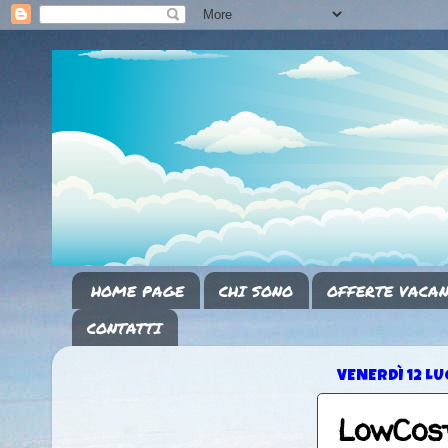
HOME PAGE
CHI SONO
OFFERTE VACAN
CONTATTI
VENERDÌ 12 LU
LowCost