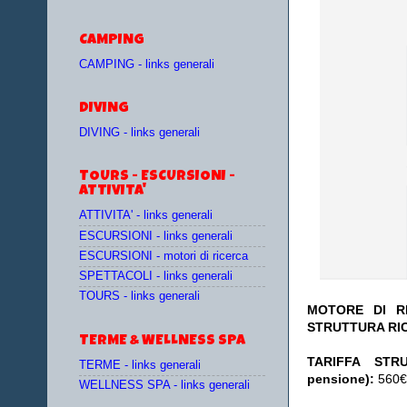
CAMPING
CAMPING - links generali
DIVING
DIVING - links generali
TOURS - ESCURSIONI -
ATTIVITA'
ATTIVITA' - links generali
ESCURSIONI - links generali
ESCURSIONI - motori di ricerca
SPETTACOLI - links generali
TOURS - links generali
MOTORE DI RI
STRUTTURA RI
TERME & WELLNESS SPA
TA
RIFFA STR
TERME - links generali
pensione):
560€ 
WELLNESS SPA - links generali