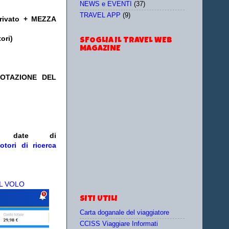
NEWS e EVENTI
(37)
TRAVEL APP
(9)
rivato + MEZZA
ori)
SFOGLIA IL TRAVEL WEB
MAGAZINE
NOTAZIONE DEL
/o date
di
otori di ricerca
L VOLO
SITI UTILI
Carta doganale del viaggiatore
CCISS Viaggiare Informati