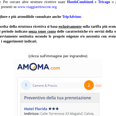
:
Per cercare altre strutture ricettive usate
HotelsCombined
e
Trivago
o 
presenti su
www.viaggiarelowcost.org
.
liore e più attendibile consultate anche
TripAdvisor
.
lta della struttura ricettiva si basa
esclusivamente
sulla tariffa più ec
il periodo indicato
senza tener conto
delle caratteristiche e/o servizi della 
 ovviamente sostituita secondo le proprie esigenze e/o necessità con event
 i suggerimenti indicati.
(clicca sull'immagine per ingrandire)