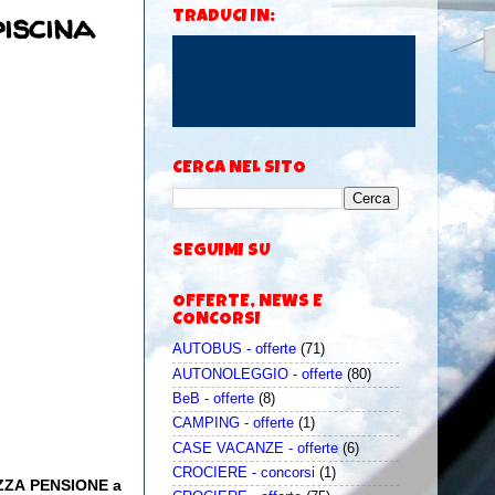
iscina
TRADUCI IN:
CERCA NEL SITO
SEGUIMI SU
OFFERTE, NEWS E
CONCORSI
AUTOBUS - offerte
(71)
AUTONOLEGGIO - offerte
(80)
BeB - offerte
(8)
CAMPING - offerte
(1)
CASE VACANZE - offerte
(6)
CROCIERE - concorsi
(1)
MEZZA PENSIONE a