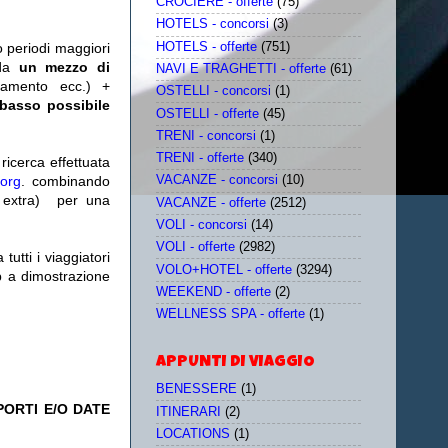
CROCIERE - offerte
(75)
HOTELS - concorsi
(3)
HOTELS - offerte
(751)
o periodi maggiori
da
un mezzo di
NAVI E TRAGHETTI - offerte
(61)
tamento ecc.) +
OSTELLI - concorsi
(1)
 basso possibile
OSTELLI - offerte
(45)
TRENI - concorsi
(1)
TRENI - offerte
(340)
icerca effettuata
.org
. combinando
VACANZE - concorsi
(10)
extra)
per una
VACANZE - offerte
(2512)
VOLI - concorsi
(14)
VOLI - offerte
(2982)
utti i viaggiatori
VOLO+HOTEL - offerte
(3294)
eb a dimostrazione
WEEKEND - offerte
(2)
WELLNESS SPA - offerte
(1)
APPUNTI DI VIAGGIO
BENESSERE
(1)
PORTI E/O DATE
ITINERARI
(2)
LOCATIONS
(1)