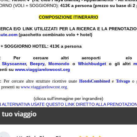
ORNO (VOLI + SOGGIORNO):
413€ a persona (prezzo su base di 2
COMPOSIZIONE ITINERARIO
ERCA E/O LINK UTILIZZATI PER LA RICERCA E LA PRENOTAZI
nute.com
(pacchetto combinato volo + hotel)
 + SOGGIORNO HOTEL: 413
€ a persona
:
Per cercare altri aeroporti e
e
Skyscanner
,
Beepry
,
Momondo
o
Whichbudget
o gli altri
m
enti su
www.viaggiarelowcost.org
:
Per cercare altre strutture ricettive usate
HotelsCombined
e
Trivago
o 
presenti su
www.viaggiarelowcost.org
.
(clicca sull'immagine per ingrandire)
N ALTERNATIVA USATE QUESTO LINK DIRETTO ALLA PRENOTAZIO