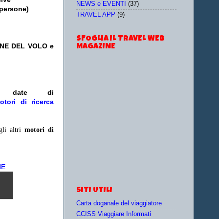
NEWS e EVENTI
(37)
 persone)
TRAVEL APP
(9)
SFOGLIA IL TRAVEL WEB
ONE DEL VOLO e
MAGAZINE
/o date
di
otori di ricerca
gli altri
motori di
NE
SITI UTILI
Carta doganale del viaggiatore
CCISS Viaggiare Informati