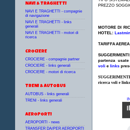
NAVI & TRAGHETTI
PREZZO SOGGI
NAVI E TRAGHETTI - compagnie
di navigazione
NAVI E TRAGHETTI - links
generali
MOTORE DI RIC
HOTEL:
Lastmi
NAVI E TRAGHETTI - motori di
ricerca
TARIFFA AEREA
CROCIERE
SUGGERIMENTI
CROCIERE - compagnie partner
partenza
usat
CROCIERE - links generali
voli
e
links
pres
CROCIERE - motori di ricerca
SUGGERIMENTI
ricerca voli e links
TRENI & AUTOBUS
AUTOBUS - links generali
I
TRENI - links generali
AEROPORTI
AEROPORTI - news
TRANSFER DA/PER AEROPORTI