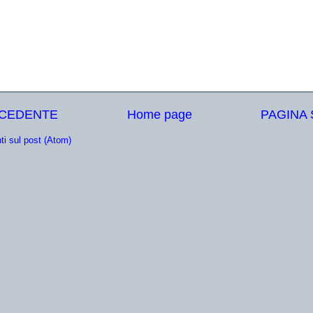
ECEDENTE
Home page
PAGINA
i sul post (Atom)