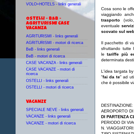
VOLO+HOTELS - links generali
Cosa sono le off
viaggiando anc
OSTELLI - B&B -
trasporto
(vol
AGRITURISMI CASE
eventuale
serviz
VACANZA
scovato sul web
AGRITURISMI - links generali
Il pacchetto di v
AGRITURISMI - motori di ricerca
sfruttando tutte 
BeB - links generali
le
tariffe più 
BeB - motori di ricerca
determinata desti
CASE VACANZA - links generali
CASE VACANZE - motori di
L'idea targata b
ricerca
"
fai da te
" ad ut
OSTELLI - links generali
che è possibile 
OSTELLI - motori di ricerca
VACANZE
DESTINAZIONE
SPECIALE NEVE - links generali
AEROPORTO DI
DI PARTENZA 
VACANZE - links generali
PERIODO DI VIA
VACANZE - motori di ricerca
N. VIAGGIATORI
TIPO SISTEMAZ