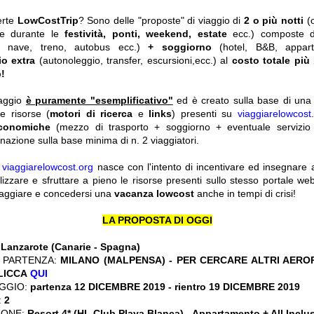
erte
LowCostTrip
? Sono delle "proposte" di viaggio di
2 o più notti
(
he durante le
festività, ponti, weekend, estate
ecc.)
composte 
o, nave, treno, autobus ecc.)
+ soggiorno
(hotel, B&B, appar
io extra
(autonoleggio, transfer, escursioni,ecc.) al
costo totale più
!
iaggio
è puramente "esemplificativo"
ed è creato sulla base di una r
le risorse (
motori di ricerca
e
links
) presenti su
viaggiarelowcost
economiche
(mezzo di trasporto + soggiorno + eventuale servizio 
nazione sulla base minima di n. 2 viaggiatori.
y
viaggiarelowcost.org
nasce con l'intento di incentivare ed insegnare a t
ilizzare e sfruttare a pieno le risorse presenti sullo stesso portale w
viaggiare e concedersi una
vacanza lowcost
anche in tempi di crisi!
LA PROPOSTA DI OGGI
:
Lanzarote (Canarie - Spagna)
 PARTENZA:
MILANO (MALPENSA) - PER CERCARE ALTRI AERO
CLICCA
QUI
GGIO:
partenza 12 DICEMBRE 2019 - rientro 19 DICEMBRE 2019
:
2
IONE:
Resort 4* (HL Club Playa Blanca) - Appartamento + All Inclu