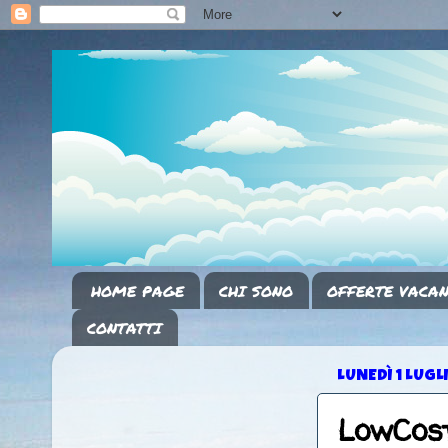
HOME PAGE
CHI SONO
OFFERTE VACAN
CONTATTI
LUNEDÌ 1 LUGL
LowCost