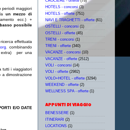
CROCIERE - offerte
(75)
HOTELS - concorsi
(3)
o periodi maggiori
HOTELS - offerte
(751)
da
un mezzo di
tamento ecc.) +
NAVI E TRAGHETTI - offerte
(61)
 basso possibile
OSTELLI - concorsi
(1)
OSTELLI - offerte
(45)
TRENI - concorsi
(1)
icerca effettuata
TRENI - offerte
(340)
.org
. combinando
extra)
per una
VACANZE - concorsi
(10)
VACANZE - offerte
(2512)
VOLI - concorsi
(14)
utti i viaggiatori
VOLI - offerte
(2982)
eb a dimostrazione
VOLO+HOTEL - offerte
(3294)
WEEKEND - offerte
(2)
WELLNESS SPA - offerte
(1)
APPUNTI DI VIAGGIO
PORTI E/O DATE
BENESSERE
(1)
ITINERARI
(2)
LOCATIONS
(1)
sive