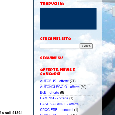
TRADUCI IN:
CERCA NEL SITO
SEGUIMI SU
OFFERTE, NEWS E
CONCORSI
AUTOBUS - offerte
(71)
AUTONOLEGGIO - offerte
(80)
BeB - offerte
(8)
CAMPING - offerte
(1)
CASE VACANZE - offerte
(6)
CROCIERE - concorsi
(1)
 a soli 413€!