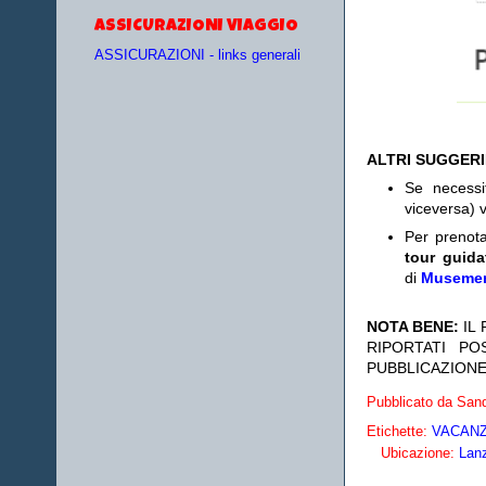
ASSICURAZIONI VIAGGIO
ASSICURAZIONI - links generali
ALTRI SUGGER
Se necess
viceversa) v
Per prenot
tour guida
di
Museme
NOTA BENE:
IL
RIPORTATI P
PUBBLICAZIONE
Pubblicato da
Sand
Etichette:
VACANZE
Ubicazione:
Lanz