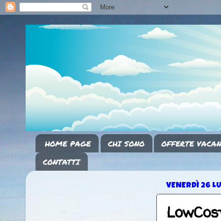
HOME PAGE
CHI SONO
OFFERTE VACAN
CONTATTI
VENERDÌ 26 L
LowCost