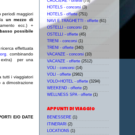
CROCIERE - offerte
(75)
HOTELS - concorsi
(3)
o periodi maggiori
HOTELS - offerte
(751)
da
un mezzo di
NAVI E TRAGHETTI - offerte
(61)
tamento ecc.) +
OSTELLI - concorsi
(1)
 basso possibile
OSTELLI - offerte
(45)
TRENI - concorsi
(1)
TRENI - offerte
(340)
icerca effettuata
.org
. combinando
VACANZE - concorsi
(10)
extra)
per una
VACANZE - offerte
(2512)
VOLI - concorsi
(14)
VOLI - offerte
(2982)
utti i viaggiatori
VOLO+HOTEL - offerte
(3294)
eb a dimostrazione
WEEKEND - offerte
(2)
WELLNESS SPA - offerte
(1)
APPUNTI DI VIAGGIO
PORTI E/O DATE
BENESSERE
(1)
ITINERARI
(2)
LOCATIONS
(1)