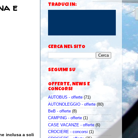
na e
TRADUCI IN:
CERCA NEL SITO
SEGUIMI SU
OFFERTE, NEWS E
CONCORSI
AUTOBUS - offerte
(71)
AUTONOLEGGIO - offerte
(80)
BeB - offerte
(8)
CAMPING - offerte
(1)
CASE VACANZE - offerte
(6)
CROCIERE - concorsi
(1)
ne inclusa a soli