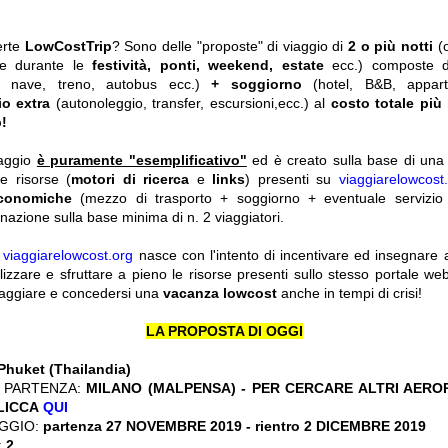
erte
LowCostTrip
? Sono delle "proposte" di viaggio di
2 o più notti
(
he durante le
festività, ponti, weekend, estate
ecc.)
composte 
o, nave, treno, autobus ecc.)
+ soggiorno
(hotel, B&B, appar
io extra
(autonoleggio, transfer, escursioni,ecc.) al
costo totale più
!
iaggio
è puramente "esemplificativo"
ed è creato sulla base di una r
le risorse (
motori di ricerca
e
links
) presenti su
viaggiarelowcost
economiche
(mezzo di trasporto + soggiorno + eventuale servizio 
nazione sulla base minima di n. 2 viaggiatori.
y
viaggiarelowcost.org
nasce con l'intento di incentivare ed insegnare a t
ilizzare e sfruttare a pieno le risorse presenti sullo stesso portale w
viaggiare e concedersi una
vacanza lowcost
anche in tempi di crisi!
LA PROPOSTA DI OGGI
Phuket (Thailandia)
 PARTENZA:
MILANO (MALPENSA) - PER CERCARE ALTRI AERO
CLICCA
QUI
GGIO:
partenza 27 NOVEMBRE 2019 - rientro 2 DICEMBRE 2019
:
2