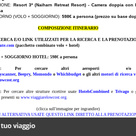
ZIONE:
Resort 3* (Naiharn Retreat Resort) - Camera doppia con 
sa
ORNO (VOLO + SOGGIORNO):
598€ a persona (prezzo su base do
COMPOSIZIONE ITINERARIO
ERCA E/O LINK UTILIZZATI PER LA RICERCA E LA PRENOTAZI
ute.com
(pacchetto combinato volo + hotel)
 + SOGGIORNO HOTEL: 598
€ a persona
:
Per cercare altri aeroporti 
yscanner
,
Beepry
,
Momondo
o
Whichbudget
o gli altri
motori di ricerca v
owcost.org
:
Per cercare altre strutture ricettive usate
HotelsCombined
e
Trivago
o 
presenti su
www.viaggiarelowcost.org
.
(clicca sull'immagine per ingrandire)
N ALTERNATIVA USATE QUESTO LINK DIRETTO ALLA PRENOTAZIO