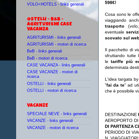
598€!
VOLO+HOTELS - links generali
Cosa sono le off
OSTELLI - B&B -
viaggiando anc
AGRITURISMI CASE
trasporto
(vol
VACANZA
eventuale
serviz
AGRITURISMI - links generali
scovato sul web
AGRITURISMI - motori di ricerca
Il pacchetto di v
BeB - links generali
sfruttando tutte 
BeB - motori di ricerca
le
tariffe più 
CASE VACANZA - links generali
determinata desti
CASE VACANZE - motori di
ricerca
L'idea targata b
OSTELLI - links generali
"
fai da te
" ad ut
OSTELLI - motori di ricerca
che è possibile 
VACANZE
SPECIALE NEVE - links generali
DESTINAZIONE
AEROPORTO DI
VACANZE - links generali
DI PARTENZA 
VACANZE - motori di ricerca
PERIODO DI VIA
N. VIAGGIATORI