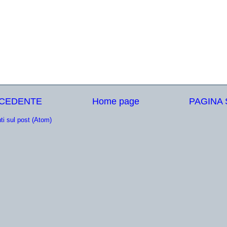
ECEDENTE
Home page
PAGINA
i sul post (Atom)