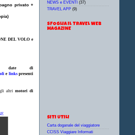
NEWS e EVENTI
(37)
bagno privato +
TRAVEL APP
(9)
ppia)
SFOGLIA IL TRAVEL WEB
MAGAZINE
ONE DEL VOLO e
e/o date
di
oli
e
links
presenti
gli altri
motori di
NE
SITI UTILI
Carta doganale del viaggiatore
CCISS Viaggiare Informati