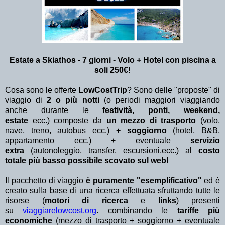
Estate a Skiathos - 7 giorni - Volo + Hotel con piscina a
soli 250€!
Cosa sono le offerte
LowCostTrip
? Sono delle "proposte" di
viaggio di
2 o più notti
(o periodi maggiori viaggiando
anche durante le
festività, ponti, weekend,
estate
ecc.)
composte da
un mezzo di trasporto
(volo,
nave, treno, autobus ecc.)
+ soggiorno
(hotel, B&B,
appartamento ecc.) + eventuale
servizio
extra
(autonoleggio, transfer, escursioni,ecc.) al
costo
totale più basso possibile scovato sul web!
Il pacchetto di viaggio
è puramente "esemplificativo"
ed è
creato sulla base di una ricerca effettuata sfruttando tutte le
risorse (
motori di ricerca
e
links
) presenti
su
viaggiarelowcost.org
. combinando le
tariffe più
economiche
(mezzo di trasporto + soggiorno + eventuale