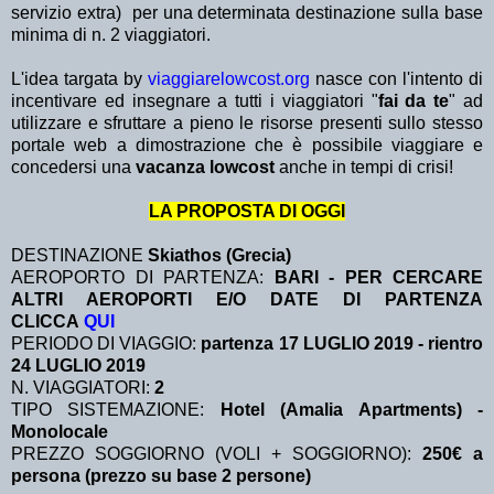
servizio extra)
per una determinata destinazione sulla base
minima di n. 2 viaggiatori.
L'idea targata by
viaggiarelowcost.org
nasce con l'intento di
incentivare ed insegnare a tutti i viaggiatori "
fai da te
" ad
utilizzare e sfruttare a pieno le risorse presenti sullo stesso
portale web a dimostrazione che è possibile viaggiare e
concedersi una
vacanza lowcost
anche in tempi di crisi!
LA PROPOSTA DI OGGI
DESTINAZIONE
Skiathos (Grecia)
AEROPORTO DI PARTENZA:
BARI - PER CERCARE
ALTRI AEROPORTI E/O DATE DI PARTENZA
CLICCA
QUI
PERIODO DI VIAGGIO:
partenza 17 LUGLIO 2019 - rientro
24 LUGLIO 2019
N. VIAGGIATORI:
2
TIPO SISTEMAZIONE:
Hotel (Amalia Apartments) -
Monolocale
PREZZO SOGGIORNO (VOLI + SOGGIORNO):
250€ a
persona (prezzo su base 2 persone)