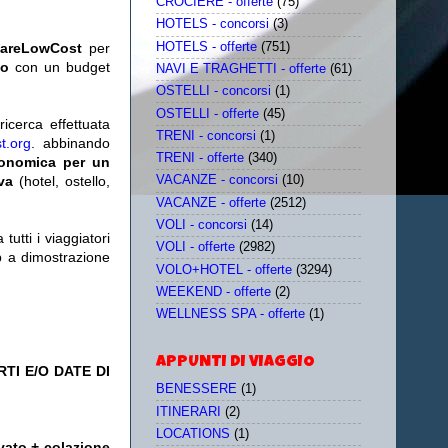
CROCIERE - offerte
(75)
HOTELS - concorsi
(3)
HOTELS - offerte
(751)
iareLowCost
per
no
con un budget
NAVI E TRAGHETTI - offerte
(61)
OSTELLI - concorsi
(1)
OSTELLI - offerte
(45)
icerca effettuata
TRENI - concorsi
(1)
t.org
. abbinando
TRENI - offerte
(340)
conomica per un
iva
(hotel, ostello,
VACANZE - concorsi
(10)
VACANZE - offerte
(2512)
VOLI - concorsi
(14)
utti i viaggiatori
VOLI - offerte
(2982)
eb a dimostrazione
VOLO+HOTEL - offerte
(3294)
WEEKEND - offerte
(2)
WELLNESS SPA - offerte
(1)
APPUNTI DI VIAGGIO
TI E/O DATE DI
BENESSERE
(1)
ITINERARI
(2)
LOCATIONS
(1)
vato + colazione