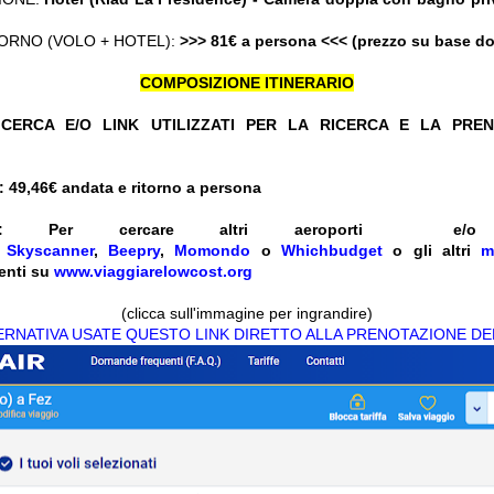
ORNO (VOLO + HOTEL):
>>> 81€ a persona <<< (prezzo su base d
COMPOSIZIONE ITINERARIO
CERCA E/O LINK UTILIZZATI PER LA RICERCA E LA PRE
 49,46
€ andata e ritorno a persona
:
Per cercare altri aeroporti e
e
Skyscanner
,
Beepry
,
Momondo
o
Whichbudget
o gli altri
m
enti su
www.viaggiarelowcost.org
(clicca sull'immagine per ingrandire)
TERNATIVA USATE QUESTO LINK DIRETTO ALLA PRENOTAZIONE DE