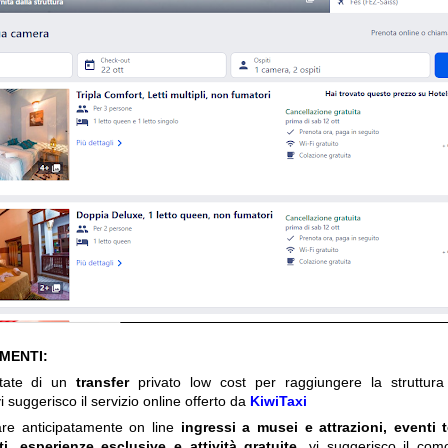
IMENTI:
itate di un
transfer
privato low cost per raggiungere la struttura 
i suggerisco il servizio online offerto da
KiwiTaxi
are anticipatamente on line
ingressi a musei e attrazioni, eventi 
ti, esperienze esclusive e attività gratuite
, vi suggerisco il com