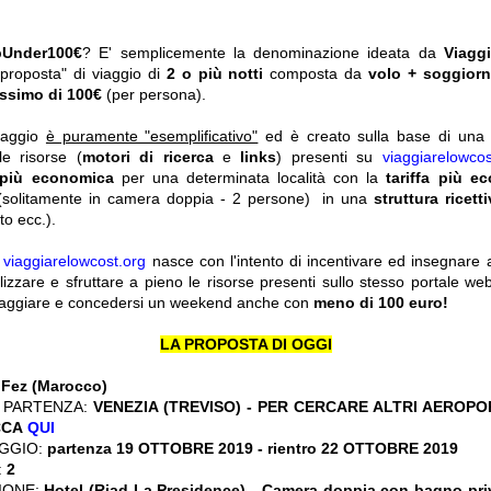
pUnder100€
? E' semplicemente la denominazione ideata da
Viagg
"proposta" di viaggio di
2 o più notti
composta da
volo + soggior
ssimo di 100€
(per persona).
viaggio
è puramente "esemplificativo"
ed è creato sulla base di una r
le risorse (
motori di ricerca
e
links
) presenti su
viaggiarelowcos
 più economica
per una determinata località con la
tariffa più e
solitamente in camera doppia - 2 persone) in una
struttura ricett
o ecc.).
y
viaggiarelowcost.org
nasce con l'intento di incentivare ed insegnare a t
ilizzare e sfruttare a pieno le risorse presenti sullo stesso portale w
viaggiare e concedersi un weekend anche con
meno di 100 euro!
LA PROPOSTA DI OGGI
:
Fez (Marocco)
 PARTENZA:
VENEZIA (TREVISO) - PER CERCARE ALTRI AEROPOR
CCA
QUI
GGIO:
partenza 19 OTTOBRE 2019
- rientro 22 OTTOBRE 2019
:
2
IONE:
Hotel (Riad La Presidence) - Camera doppia con bagno pri