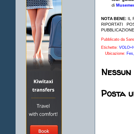
di
Museme
NOTA BENE:
IL
RIPORTATI P
PUBBLICAZIONE
Pubblicato da
Sand
Etichette:
VOLO+HO
Ubicazione:
Fes
Nessun
Posta 