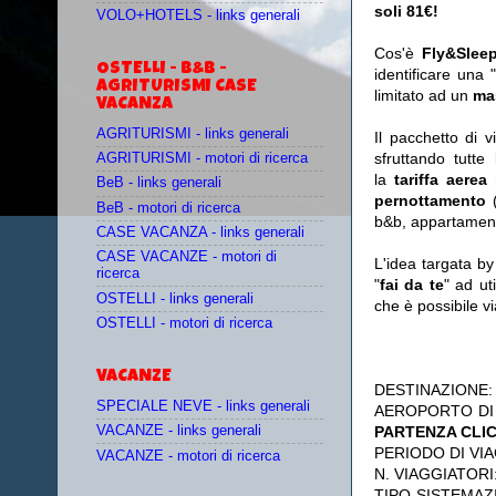
soli 81€!
VOLO+HOTELS - links generali
Cos'è
Fly&Slee
OSTELLI - B&B -
identificare una 
AGRITURISMI CASE
limitato ad un
ma
VACANZA
AGRITURISMI - links generali
Il pacchetto di 
sfruttando tutte 
AGRITURISMI - motori di ricerca
la
tariffa aerea
BeB - links generali
pernottamento
(
BeB - motori di ricerca
b&b, appartament
CASE VACANZA - links generali
CASE VACANZE - motori di
L'idea targata b
ricerca
"
fai da te
" ad ut
OSTELLI - links generali
che è possibile 
OSTELLI - motori di ricerca
VACANZE
DESTINAZIONE
SPECIALE NEVE - links generali
AEROPORTO DI
PARTENZA CLI
VACANZE - links generali
PERIODO DI VIA
VACANZE - motori di ricerca
N. VIAGGIATORI
TIPO SISTEMAZ