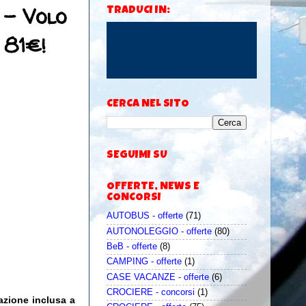
 - Volo
TRADUCI IN:
 81€!
CERCA NEL SITO
SEGUIMI SU
OFFERTE, NEWS E
CONCORSI
AUTOBUS - offerte
(71)
AUTONOLEGGIO - offerte
(80)
BeB - offerte
(8)
CAMPING - offerte
(1)
CASE VACANZE - offerte
(6)
CROCIERE - concorsi
(1)
zione inclusa a