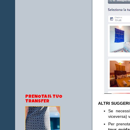
PRENOTA IL TUO
TRANSFER
ALTRI SUGGER
Se necess
viceversa) v
Per prenot
tour guida