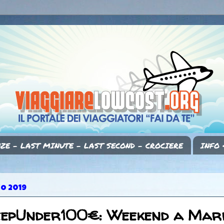
ZE - LAST MINUTE - LAST SECOND - CROCIERE
INFO 
IO 2019
eepUnder100€: Weekend a Mar