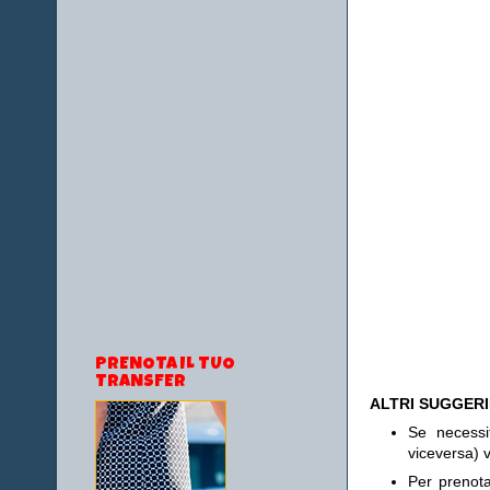
PRENOTA IL TUO
TRANSFER
ALTRI SUGGER
Se necess
viceversa) v
Per prenot