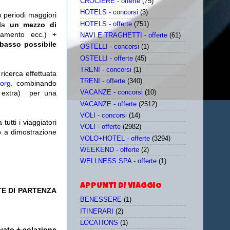
CROCIERE - offerte
(75)
HOTELS - concorsi
(3)
o periodi maggiori
HOTELS - offerte
(751)
da
un mezzo di
tamento ecc.) +
NAVI E TRAGHETTI - offerte
(61)
 basso possibile
OSTELLI - concorsi
(1)
OSTELLI - offerte
(45)
TRENI - concorsi
(1)
icerca effettuata
TRENI - offerte
(340)
.org
. combinando
extra)
per una
VACANZE - concorsi
(10)
VACANZE - offerte
(2512)
VOLI - concorsi
(14)
utti i viaggiatori
VOLI - offerte
(2982)
eb a dimostrazione
VOLO+HOTEL - offerte
(3294)
WEEKEND - offerte
(2)
WELLNESS SPA - offerte
(1)
APPUNTI DI VIAGGIO
TE DI PARTENZA
BENESSERE
(1)
ITINERARI
(2)
LOCATIONS
(1)
vato + colazione