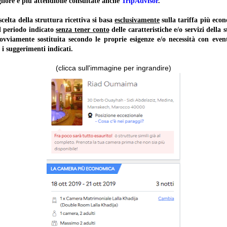
liore e più attendibile consultate anche
TripAdvisor
.
lta della struttura ricettiva si basa
esclusivamente
sulla tariffa più ec
il periodo indicato
senza tener conto
delle caratteristiche e/o servizi della 
 ovviamente sostituita secondo le proprie esigenze e/o necessità con event
 i suggerimenti indicati.
(clicca sull'immagine per ingrandire)