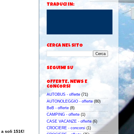
TRADUCI IN:
CERCA NEL SITO
SEGUIMI SU
OFFERTE, NEWS E
CONCORSI
AUTOBUS - offerte
(71)
AUTONOLEGGIO - offerte
(80)
BeB - offerte
(8)
CAMPING - offerte
(1)
CASE VACANZE - offerte
(6)
CROCIERE - concorsi
(1)
 a soli 151€!