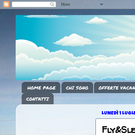
HOME PAGE
CHI SONO
OFFERTE VACAN
CONTATTI
LUNEDÌ 1 LUGL
Fly&Sl