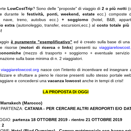
erte
LowCostTrip
? Sono delle "proposte" di viaggio di
2 o più notti
(
he durante le
festività, ponti, weekend, estate
ecc.)
composte 
o, nave, treno, autobus ecc.)
+ soggiorno
(hotel, B&B, appar
io extra
(autonoleggio, transfer, escursioni,ecc.) al
costo totale più
!
iaggio
è puramente "esemplificativo"
ed è creato sulla base di una r
le risorse (
motori di ricerca
e
links
) presenti su
viaggiarelowcost
economiche
(mezzo di trasporto + soggiorno + eventuale servizio 
nazione sulla base minima di n. 2 viaggiatori.
y
viaggiarelowcost.org
nasce con l'intento di incentivare ed insegnare a t
ilizzare e sfruttare a pieno le risorse presenti sullo stesso portale w
viaggiare e concedersi una
vacanza lowcost
anche in tempi di crisi!
LA PROPOSTA DI OGGI
:
Marrakech (Marocco)
 PARTENZA:
CATANIA - PER CERCARE ALTRI AEROPORTI E/O DA
GGIO:
partenza 18 OTTOBRE 2019
- rientro 21 OTTOBRE 2019
:
2
IONE:
Hotel (Riad Oumaima) - Camera matrimoniale con bagno pri