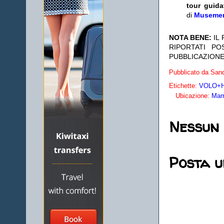
tour guida
di
Museme
NOTA BENE:
IL
RIPORTATI P
PUBBLICAZIONE
Pubblicato da
Sand
Etichette:
VOLO+HO
Ubicazione:
Mar
Nessun
Posta 