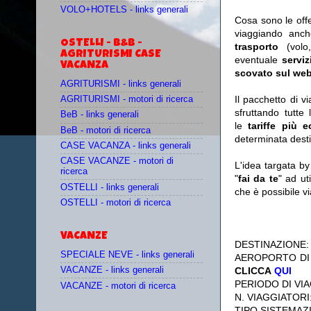
VOLO+HOTELS - links generali
Cosa sono le off
viaggiando anc
OSTELLI - B&B -
trasporto
(vol
AGRITURISMI CASE
eventuale
serviz
VACANZA
scovato sul web
AGRITURISMI - links generali
Il pacchetto di v
AGRITURISMI - motori di ricerca
sfruttando tutte 
BeB - links generali
le
tariffe più 
BeB - motori di ricerca
determinata desti
CASE VACANZA - links generali
CASE VACANZE - motori di
L'idea targata b
ricerca
"
fai da te
" ad ut
OSTELLI - links generali
che è possibile 
OSTELLI - motori di ricerca
VACANZE
DESTINAZIONE
SPECIALE NEVE - links generali
AEROPORTO DI
CLICCA
QUI
VACANZE - links generali
PERIODO DI VIA
VACANZE - motori di ricerca
N. VIAGGIATORI
TIPO SISTEMAZ