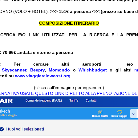
ORNO (VOLO + HOTEL):
>>> 151€ a persona <<< (prezzo su base 
COMPOSIZIONE ITINERARIO
CERCA E/O LINK UTILIZZATI PER LA RICERCA E LA PRE
 70,66
€ andata e ritorno a persona
:
Per cercare altri aeroporti e
e
Skyscanner
,
Beepry
,
Momondo
o
Whichbudget
o gli altri
m
enti su
www.viaggiarelowcost.org
(clicca sull'immagine per ingrandire)
TERNATIVA USATE QUESTO LINK DIRETTO ALLA PRENOTAZIONE DE