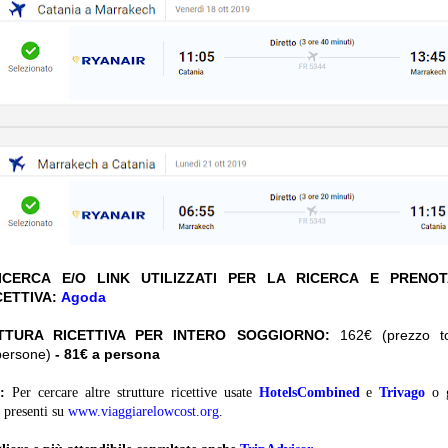
CERCA E/O LINK UTILIZZATI PER LA RICERCA E PRENO
CETTIVA:
Agoda
TTURA RICETTIVA PER INTERO SOGGIORNO:
162€ (prezzo tot
persone)
- 81€ a persona
:
Per cercare altre strutture ricettive usate
HotelsCombined
e
Trivago
o 
presenti su
www.viaggiarelowcost.org
.