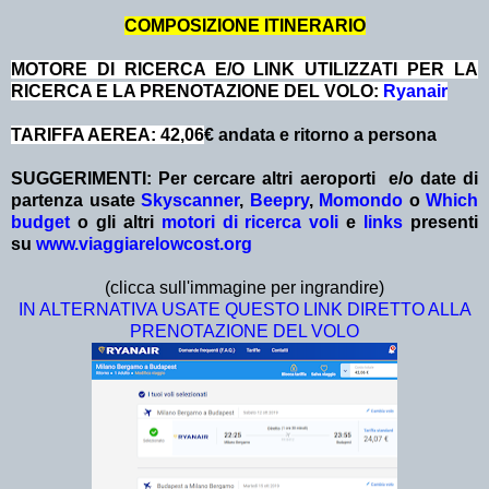
COMPOSIZIONE ITINERARIO
MOTORE DI RICERCA E/O LINK UTILIZZATI PER LA
RICERCA E LA PRENOTAZIONE DEL VOLO:
Ryanair
TARIFFA AEREA: 42,06
€ andata e ritorno a persona
SUGGERIMENTI:
Per cercare altri aeroporti e/o date
di
partenza
usate
Skyscanner
,
Beepry
,
Momondo
o
Which
budget
o gli altri
motori di ricerca voli
e
links
presenti
su
www.viaggiarelowcost.org
(clicca sull'immagine per ingrandire)
IN ALTERNATIVA USATE QUESTO LINK DIRETTO ALLA
PRENOTAZIONE DEL VOLO