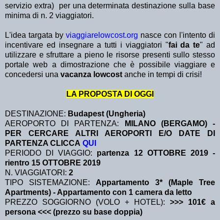
servizio extra)
per una determinata destinazione sulla base
minima di n. 2 viaggiatori.
L'idea targata by
viaggiarelowcost.org
nasce con l'intento di
incentivare ed insegnare a tutti i viaggiatori "
fai da te
" ad
utilizzare e sfruttare a pieno le risorse presenti sullo stesso
portale web a dimostrazione che è possibile viaggiare e
concedersi una
vacanza lowcost
anche in tempi di crisi!
LA PROPOSTA DI OGGI
DESTINAZIONE:
Budapest (Ungheria)
AEROPORTO DI PARTENZA:
MILANO (BERGAMO) -
PER CERCARE ALTRI AEROPORTI E/O DATE DI
PARTENZA CLICCA
QUI
PERIODO DI VIAGGIO:
partenza 12 OTTOBRE 2019
-
rientro 15 OTTOBRE 2019
N. VIAGGIATORI:
2
TIPO SISTEMAZIONE:
Appartamento 3* (Maple Tree
Apartments) - Appartamento con 1 camera da letto
PREZZO SOGGIORNO (VOLO + HOTEL):
>>> 101€ a
persona <<< (prezzo su base doppia)