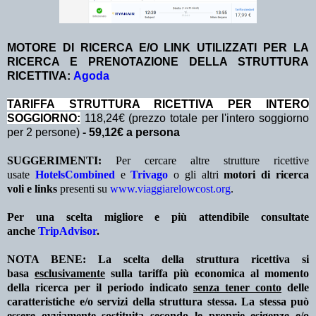
MOTORE DI RICERCA E/O LINK UTILIZZATI PER LA
RICERCA E PRENOTAZIONE DELLA STRUTTURA
RICETTIVA:
Agoda
TA
RIFFA STRUTTURA RICETTIVA PER INTERO
SOGGIORNO:
118,24€ (prezzo totale per l'intero soggiorno
per 2 persone)
- 59,12€ a persona
SUGGERIMENTI:
Per cercare altre strutture ricettive
usate
HotelsCombined
e
Trivago
o gli altri
motori di ricerca
voli e links
presenti su
www.viaggiarelowcost.org
.
Per una scelta migliore e più attendibile consultate
anche
TripAdvisor
.
NOTA BENE: La scelta della struttura ricettiva si
basa
esclusivamente
sulla tariffa più economica al momento
della ricerca per il periodo indicato
senza tener conto
delle
caratteristiche e/o servizi della struttura stessa. La stessa può
essere ovviamente sostituita secondo le proprie esigenze e/o