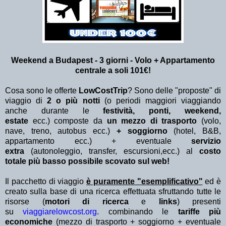
Weekend a Budapest - 3
giorni - Volo + Appartamento
centrale a soli 101€!
Cosa sono le offerte
LowCostTrip
? Sono delle "proposte" di
viaggio di
2 o più notti
(o periodi maggiori viaggiando
anche durante le
festività, ponti, weekend,
estate
ecc.)
composte da
un mezzo di trasporto
(volo,
nave, treno, autobus ecc.)
+ soggiorno
(hotel, B&B,
appartamento ecc.) + eventuale
servizio
extra
(autonoleggio, transfer, escursioni,ecc.) al
costo
totale più basso possibile scovato sul web!
Il pacchetto di viaggio
è puramente "esemplificativo"
ed è
creato sulla base di una ricerca effettuata sfruttando tutte le
risorse (
motori di ricerca
e
links
) presenti
su
viaggiarelowcost.org
. combinando le
tariffe più
economiche
(mezzo di trasporto + soggiorno + eventuale