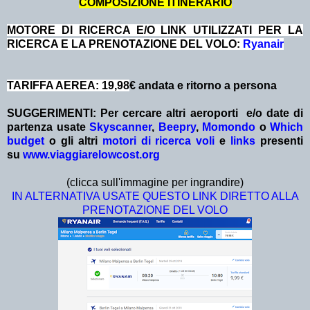
COMPOSIZIONE ITINERARIO
MOTORE DI RICERCA E/O LINK UTILIZZATI PER LA
RICERCA E LA PRENOTAZIONE DEL VOLO:
Ryanair
TARIFFA AEREA: 19,98
€ andata e ritorno a persona
SUGGERIMENTI:
Per cercare altri aeroporti e/o date
di
partenza
usate
Skyscanner
,
Beepry
,
Momondo
o
Which
budget
o gli altri
motori di ricerca voli
e
links
presenti
su
www.viaggiarelowcost.org
(clicca sull'immagine per ingrandire)
IN ALTERNATIVA USATE QUESTO LINK DIRETTO ALLA
PRENOTAZIONE DEL VOLO