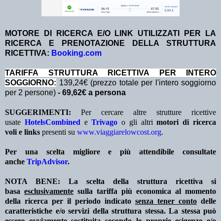
MOTORE DI RICERCA E/O LINK UTILIZZATI PER LA
RICERCA E PRENOTAZIONE DELLA STRUTTURA
RICETTIVA:
Booking.com
TA
RIFFA STRUTTURA RICETTIVA PER INTERO
SOGGIORNO:
139,24€ (prezzo totale per l'intero soggiorno
per 2 persone)
- 69,62€ a persona
SUGGERIMENTI:
Per cercare altre strutture ricettive
usate
HotelsCombined
e
Trivago
o gli altri
motori di ricerca
voli e links
presenti su
www.viaggiarelowcost.org
.
Per una scelta migliore e più attendibile consultate
anche
TripAdvisor
.
NOTA BENE: La scelta della struttura ricettiva si
basa
esclusivamente
sulla tariffa più economica al momento
della ricerca per il periodo indicato
senza tener conto
delle
caratteristiche e/o servizi della struttura stessa. La stessa può
essere ovviamente sostituita secondo le proprie esigenze e/o