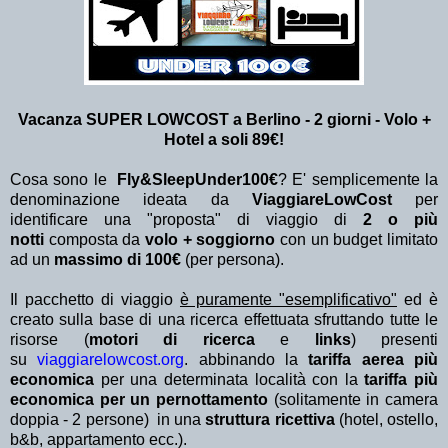
Vacanza SUPER LOWCOST a Berlino - 2 giorni - Volo +
Hotel a soli 89€!
Cosa sono le
Fly&SleepUnder100€
? E' semplicemente la
denominazione ideata da
ViaggiareLowCost
per
identificare una "proposta" di viaggio di
2 o più
notti
composta da
volo + soggiorno
con un budget limitato
ad un
massimo di 100€
(per persona).
Il pacchetto di viaggio
è puramente "esemplificativo"
ed è
creato sulla base di una ricerca effettuata sfruttando tutte le
risorse (
motori di ricerca
e
links
) presenti
su
viaggiarelowcost.org
. abbinando la
tariffa aerea più
economica
per una determinata località con la
tariffa più
economica per un pernottamento
(solitamente in camera
doppia - 2 persone) in una
struttura ricettiva
(hotel, ostello,
b&b, appartamento ecc.).