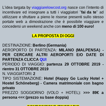
L'idea targata by
viaggiarelowcost.org
nasce con l'intento di
incentivare ed insegnare a tutti i viaggiatori "
fai da te
" ad
utilizzare e sfruttare a pieno le risorse presenti sullo stesso
portale web a dimostrazione che è possibile viaggiare e
concedersi un weekend anche con
meno di 100 euro!
LA PROPOSTA DI OGGI
DESTINAZIONE:
Berlino (Germania)
AEROPORTO DI PARTENZA:
MILANO (MALPENSA) -
PER CERCARE ALTRI AEROPORTI E/O DATE DI
PARTENZA CLICCA
QUI
PERIODO DI VIAGGIO:
partenza 29 OTTOBRE 2019
-
rientro 31 OTTOBRE 2019
N. VIAGGIATORI:
2
TIPO SISTEMAZIONE:
Hotel (Happy Go Lucky Hotel +
Hostel Schöneberg) - Camera matrimoniale con bagno
privato
PREZZO SOGGIORNO (VOLO + HOTEL):
>>> 89€ a
persona <<< (prezzo su base doppia)