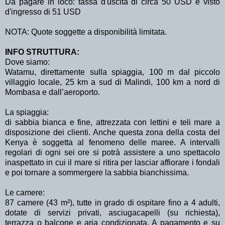
Da pagare in loco: tassa d'uscita di circa 50 USD e visto
d'ingresso di 51 USD
NOTA: Quote soggette a disponibilità limitata.
INFO STRUTTURA:
Dove siamo:
Watamu, direttamente sulla spiaggia, 100 m dal piccolo
villaggio locale, 25 km a sud di Malindi, 100 km a nord di
Mombasa e dall’aeroporto.
La spiaggia:
di sabbia bianca e fine, attrezzata con lettini e teli mare a
disposizione dei clienti. Anche questa zona della costa del
Kenya è soggetta al fenomeno delle maree. A intervalli
regolari di ogni sei ore si potrà assistere a uno spettacolo
inaspettato in cui il mare si ritira per lasciar affiorare i fondali
e poi tornare a sommergere la sabbia bianchissima.
Le camere:
87 camere (43 m²), tutte in grado di ospitare fino a 4 adulti,
dotate di servizi privati, asciugacapelli (su richiesta),
terrazza o balcone e aria condizionata. A pagamento e su