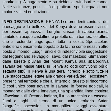
snorkeling. A pagamento e su richiesta, windsurf e canoa.
Nelle vicinanze, possibilità di praticare sport acquatici non
motorizzati ed equitazione.
INFO DESTINAZIONE:
KENYA I sorprendenti contrasti del
paesaggio e la bellezza del Kenya devono essere vissuti
per essere apprezzati. Lunghe strisce di sabbia bianca
lambite da acque cristalline e protette dalla barriera corallina
che si estende lungo quasi tutta la costa. Spettacolare
entroterra densamente popolato da fauna come nessun altro
posto al mondo. Luoghi unici e di indescrivibile suggestione:
dal leggendario selvaggio Tsavo, dal maestoso Kilimanjaro,
dalle foreste pluviali del Mount Kenya alla sbalorditiva
savana del Masai Mara. In Kenya ad oggi convivono più di
settanta tribù. Il Kenya è una terra incredibile sotto tutte le
sue sfaccettature legate alla grande varietà degli ecosistemi
presenti nel territorio e che all'interno di questo si rincorrono.
È così unico poter trovare le savane, le foreste tropicali, le
montagne dalle cime innevate, una splendida linea costiera
affacciata sull' Oceano Indiano, il tutto arricchito da cascate,
fiumi e laghi, all'interno di un unico territorio. Safari
fotografici, ascensioni in mongolfiera, viaggi avventura,
scalate, escursioni a dorso di cammello o elefante,