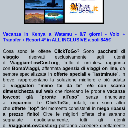
Vacanza in Kenya a Watamu - 9/7 giorni - Volo +
Transfer + Resort 4* in ALL INCLUSIVE a soli 845€
Cosa sono le offerte
ClickToGo
? Sono
pacchetti di
viaggio
riservati esclusivamente agli utenti
di
ViaggiareLowCost.org
, frutto di un'intesa raggiunta
con
BorsaViaggi
, affermata
agenzia di viaggi on line
, da
sempre specializzata in
offerte speciali
e "
lastminute
". In
breve, rappresentano la soluzione migliore e più adatta
ai
viaggiatori "meno fai da te" e/o con scarsa
dimestichezza sul web
che ricercano le proprie
vacanze
lowcost già "pronte all'uso"
senza rinunciare
al
risparmio
! Le
ClickToGo
, infatti, non sono altro
che
offerte "top"
del momento consistenti in
mega ribassi
a prezzo finito!
Oltre le migliori offerte che saranno
segnalate quotidianamente, tutti gli utenti
di
ViaggiareLowCost.org
potranno accedere direttamente