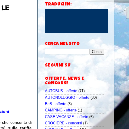
 le
TRADUCI IN:
CERCA NEL SITO
SEGUIMI SU
OFFERTE, NEWS E
CONCORSI
AUTOBUS - offerte
(71)
AUTONOLEGGIO - offerte
(80)
BeB - offerte
(8)
CAMPING - offerte
(1)
zioni
CASE VACANZE - offerte
(6)
e
che consente di
CROCIERE - concorsi
(1)
ata)
sulle tariffe