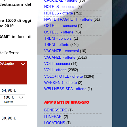
CROCIERE - offerte
(75)
estinazioni del
HOTELS - concorsi
(3)
HOTELS - offerte
(751)
NAVI E TRAGHETTI - offerte
(61)
ore 15:00 di oggi
bre 2019
.
OSTELLI - concorsi
(1)
OSTELLI - offerte
(45)
SAMI
" in fase di
TRENI - concorsi
(1)
TRENI - offerte
(340)
VACANZE - concorsi
(10)
ll'offerta:
VACANZE - offerte
(2512)
VOLI - concorsi
(14)
VOLI - offerte
(2982)
VOLO+HOTEL - offerte
(3294)
WEEKEND - offerte
(2)
WELLNESS SPA - offerte
(1)
APPUNTI DI VIAGGIO
BENESSERE
(1)
ITINERARI
(2)
LOCATIONS
(1)