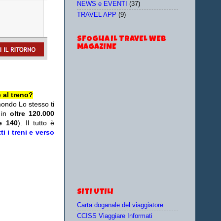
NEWS e EVENTI
(37)
TRAVEL APP
(9)
SFOGLIA IL TRAVEL WEB
MAGAZINE
 al treno?
mondo Lo stesso ti
 in
oltre 120.000
re 140
). Il tutto è
i i treni e verso
SITI UTILI
Carta doganale del viaggiatore
CCISS Viaggiare Informati