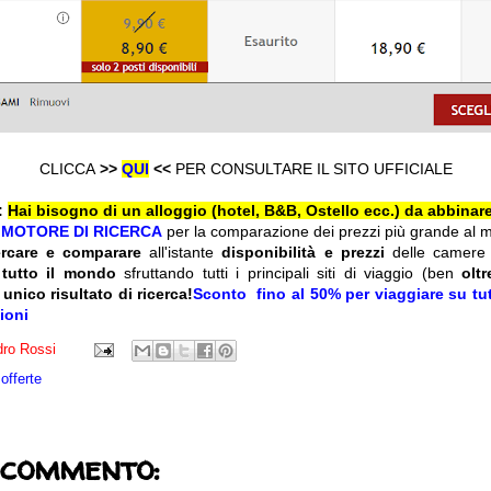
CLICCA
>>
QUI
<<
PER CONSULTARE IL SITO UFFICIALE
:
Hai bisogno di un alloggio (hotel, B&B, Ostello ecc.) da abbinare
l
MOTORE DI RICERCA
per la comparazione dei prezzi più grande al 
ercare e comparare
all'istante
disponibilità e prezzi
delle camere
 tutto il mondo
sfruttando tutti i principali siti di viaggio (ben
olt
 unico risultato di ricerca!
Sconto fino al 50% per viaggiare su tutt
zioni
ro Rossi
offerte
 commento: