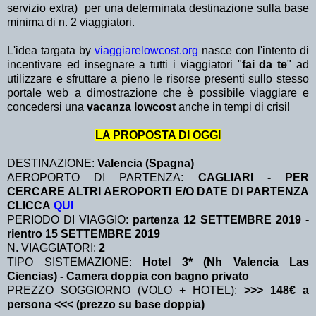
servizio extra)
per una determinata destinazione sulla base
minima di n. 2 viaggiatori.
L'idea targata by
viaggiarelowcost.org
nasce con l'intento di
incentivare ed insegnare a tutti i viaggiatori "
fai da te
" ad
utilizzare e sfruttare a pieno le risorse presenti sullo stesso
portale web a dimostrazione che è possibile viaggiare e
concedersi una
vacanza lowcost
anche in tempi di crisi!
LA PROPOSTA DI OGGI
DESTINAZIONE:
Valencia (Spagna)
AEROPORTO DI PARTENZA:
CAGLIARI - PER
CERCARE ALTRI AEROPORTI E/O DATE DI PARTENZA
CLICCA
QUI
PERIODO DI VIAGGIO:
partenza 12 SETTEMBRE 2019
-
rientro 15 SETTEMBRE 2019
N. VIAGGIATORI:
2
TIPO SISTEMAZIONE:
Hotel 3* (Nh Valencia Las
Ciencias) - Camera doppia con bagno privato
PREZZO SOGGIORNO (VOLO + HOTEL):
>>> 148€ a
persona <<< (prezzo su base doppia)