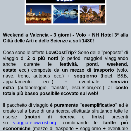
Weekend a Valencia - 3 giorni - Volo + NH Hotel 3* alla
Città delle Arti e delle Scienze a soli 148€!
Cosa sono le offerte
LowCostTrip
? Sono delle "proposte" di
viaggio di
2 o più notti
(o periodi maggiori viaggiando
anche durante le
festività, ponti, weekend,
estate
ecc.)
composte da
un mezzo di trasporto
(volo,
nave, treno, autobus ecc.)
+ soggiorno
(hotel, B&B,
appartamento ecc.) + eventuale
servizio
extra
(autonoleggio, transfer, escursioni,ecc.) al
costo
totale più basso possibile scovato sul web!
Il pacchetto di viaggio
è puramente "esemplificativo"
ed è
creato sulla base di una ricerca effettuata sfruttando tutte le
risorse (
motori di ricerca
e
links
) presenti
su
viaggiarelowcost.org
. combinando le
tariffe più
economiche
(mezzo di trasporto + soggiorno + eventuale