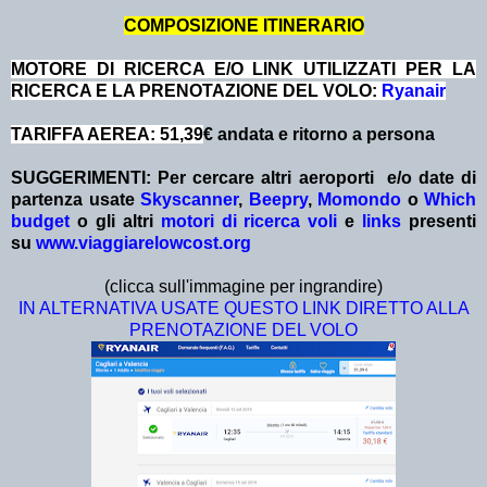
COMPOSIZIONE ITINERARIO
MOTORE DI RICERCA E/O LINK UTILIZZATI PER LA
RICERCA E LA PRENOTAZIONE DEL VOLO:
Ryanair
TARIFFA AEREA: 51,39
€ andata e ritorno a persona
SUGGERIMENTI:
Per cercare altri aeroporti e/o date
di
partenza
usate
Skyscanner
,
Beepry
,
Momondo
o
Which
budget
o gli altri
motori di ricerca voli
e
links
presenti
su
www.viaggiarelowcost.org
(clicca sull'immagine per ingrandire)
IN ALTERNATIVA USATE QUESTO LINK DIRETTO ALLA
PRENOTAZIONE DEL VOLO