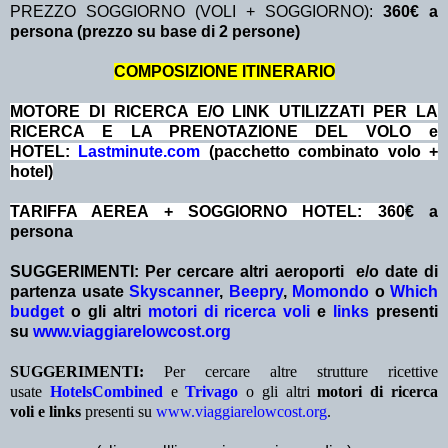
PREZZO SOGGIORNO (VOLI + SOGGIORNO):
360€ a
persona (prezzo su base di 2 persone)
COMPOSIZIONE ITINERARIO
MOTORE DI RICERCA E/O LINK UTILIZZATI PER LA
RICERCA E LA PRENOTAZIONE DEL VOLO e
HOTEL:
Lastminute.com
(pacchetto combinato volo +
hotel)
TARIFFA AEREA + SOGGIORNO HOTEL: 360
€ a
persona
SUGGERIMENTI:
Per cercare altri aeroporti e/o date
di
partenza
usate
Skyscanner
,
Beepry
,
Momondo
o
Which
budget
o gli altri
motori di ricerca voli
e
links
presenti
su
www.viaggiarelowcost.org
SUGGERIMENTI:
Per cercare altre strutture ricettive
usate
HotelsCombined
e
Trivago
o gli altri
motori di ricerca
voli e links
presenti su
www.viaggiarelowcost.org
.