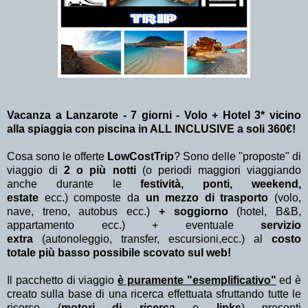
Vacanza a Lanzarote - 7 giorni - Volo + Hotel 3* vicino
alla spiaggia con piscina in ALL INCLUSIVE a soli 360€!
Cosa sono le offerte
LowCostTrip
? Sono delle "proposte" di
viaggio di
2 o più notti
(o periodi maggiori viaggiando
anche durante le
festività, ponti, weekend,
estate
ecc.)
composte da
un mezzo di trasporto
(volo,
nave, treno, autobus ecc.)
+ soggiorno
(hotel, B&B,
appartamento ecc.) + eventuale
servizio
extra
(autonoleggio, transfer, escursioni,ecc.) al
costo
totale più basso possibile scovato sul web!
Il pacchetto di viaggio
è puramente "esemplificativo"
ed è
creato sulla base di una ricerca effettuata sfruttando tutte le
risorse (
motori di ricerca
e
links
) presenti