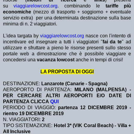
su
viaggiarelowcost.org
. combinando le
tariffe più
economiche
(mezzo di trasporto + soggiorno + eventuale
servizio extra)
per una determinata destinazione sulla base
minima di n. 2 viaggiatori.
L'idea targata by
viaggiarelowcost.org
nasce con l'intento di
incentivare ed insegnare a tutti i viaggiatori "
fai da te
" ad
utilizzare e sfruttare a pieno le risorse presenti sullo stesso
portale web a dimostrazione che è possibile viaggiare e
concedersi una
vacanza lowcost
anche in tempi di crisi!
LA PROPOSTA DI OGGI
DESTINAZIONE:
Lanzarote (Canarie - Spagna)
AEROPORTO DI PARTENZA:
MILANO (MALPENSA) -
PER CERCARE ALTRI AEROPORTI E/O DATE DI
PARTENZA CLICCA
QUI
PERIODO DI VIAGGIO:
partenza 12 DICEMBRE 2019 -
rientro 19 DICEMBRE 2019
N. VIAGGIATORI:
2
TIPO SISTEMAZIONE:
Hotel 3* (VIK Coral Beach) - Villa +
All Inclusive