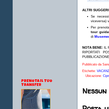
ALTRI SUGGER
Se necess
viceversa) v
Per prenot
tour guida
di
Museme
NOTA BENE:
IL
RIPORTATI P
PUBBLICAZIONE
Pubblicato da
Sand
Etichette:
VACANZE
Ubicazione:
Cipr
PRENOTA IL TUO
TRANSFER
Nessun
Posta 