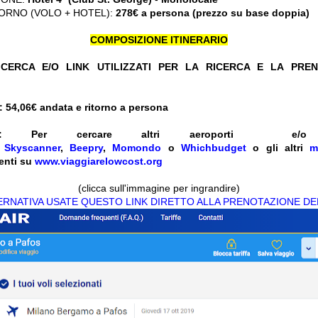
ORNO (VOLO + HOTEL):
278€ a persona (prezzo su base doppia)
COMPOSIZIONE ITINERARIO
CERCA E/O LINK UTILIZZATI PER LA RICERCA E LA PRE
 54,06
€ andata e ritorno a persona
ENTI: Per cercare altri aeroporti 
e
Skyscanner
,
Beepry
,
Momondo
o
Whichbudget
o gli altri
m
enti su
www.viaggiarelowcost.org
(clicca sull'immagine per ingrandire)
TERNATIVA USATE QUESTO LINK DIRETTO ALLA PRENOTAZIONE DE