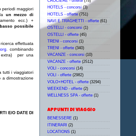
CROCIERE - offerte
(75)
HOTELS - concorsi
(3)
o periodi maggiori
HOTELS - offerte
(751)
da
un mezzo di
tamento ecc.) +
NAVI E TRAGHETTI - offerte
(61)
 basso possibile
OSTELLI - concorsi
(1)
OSTELLI - offerte
(45)
TRENI - concorsi
(1)
icerca effettuata
TRENI - offerte
(340)
.org
. combinando
extra)
per una
VACANZE - concorsi
(10)
VACANZE - offerte
(2512)
VOLI - concorsi
(14)
utti i viaggiatori
VOLI - offerte
(2982)
eb a dimostrazione
VOLO+HOTEL - offerte
(3294)
WEEKEND - offerte
(2)
WELLNESS SPA - offerte
(1)
APPUNTI DI VIAGGIO
TI E/O DATE DI
BENESSERE
(1)
ITINERARI
(2)
LOCATIONS
(1)