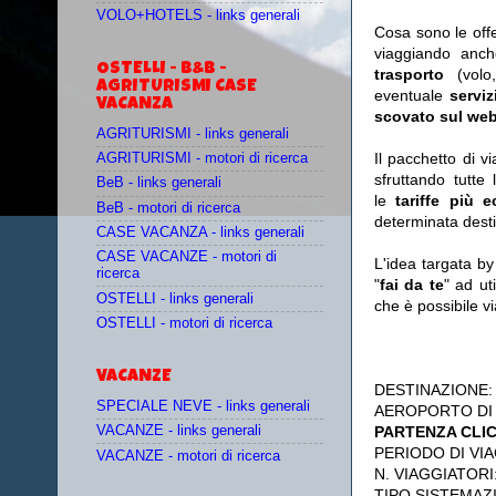
VOLO+HOTELS - links generali
Cosa sono le off
viaggiando anc
OSTELLI - B&B -
trasporto
(vol
AGRITURISMI CASE
eventuale
serviz
VACANZA
scovato sul web
AGRITURISMI - links generali
Il pacchetto di v
AGRITURISMI - motori di ricerca
sfruttando tutte 
BeB - links generali
le
tariffe più 
BeB - motori di ricerca
determinata desti
CASE VACANZA - links generali
CASE VACANZE - motori di
L'idea targata b
ricerca
"
fai da te
" ad ut
OSTELLI - links generali
che è possibile 
OSTELLI - motori di ricerca
VACANZE
DESTINAZIONE
SPECIALE NEVE - links generali
AEROPORTO DI
PARTENZA CLI
VACANZE - links generali
PERIODO DI VIA
VACANZE - motori di ricerca
N. VIAGGIATORI
TIPO SISTEMAZ