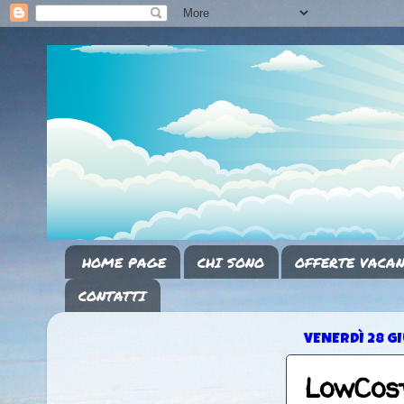
HOME PAGE
CHI SONO
OFFERTE VACAN
CONTATTI
VENERDÌ 28 G
LowCost