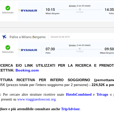
CERCA E/O LINK UTILIZZATI PER LA RICERCA E PRENO
CETTIVA:
Booking.com
UTTURA RICETTIVA PER INTERO SOGGIORNO (pernottam
5€ (prezzo totale per l'intero soggiorno per 2 persone)
- 224,52€ a p
:
Per cercare altre strutture ricettive usate
HotelsCombined
e
Trivago
o 
presenti su
www.viaggiarelowcost.org
.
liore e più attendibile consultate anche
TripAdvisor
.