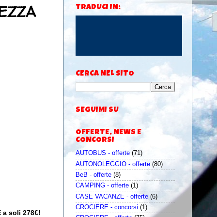
MEZZA
TRADUCI IN:
CERCA NEL SITO
SEGUIMI SU
OFFERTE, NEWS E
CONCORSI
AUTOBUS - offerte
(71)
AUTONOLEGGIO - offerte
(80)
BeB - offerte
(8)
CAMPING - offerte
(1)
CASE VACANZE - offerte
(6)
CROCIERE - concorsi
(1)
 a soli 278€!