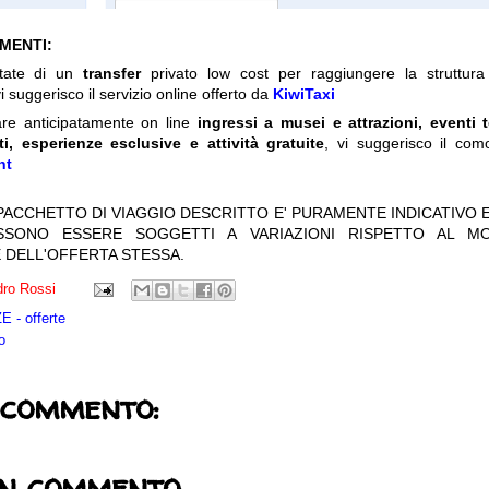
IMENTI:
itate di un
transfer
privato low cost per raggiungere la struttura 
i suggerisco il servizio online offerto da
KiwiTaxi
are anticipatamente on line
ingressi a musei e attrazioni, eventi 
ti, esperienze esclusive e attività gratuite
, vi suggerisco il com
nt
 PACCHETTO DI VIAGGIO DESCRITTO E' PURAMENTE INDICATIVO E
OSSONO ESSERE SOGGETTI A VARIAZIONI RISPETTO AL M
 DELL'OFFERTA STESSA.
ro Rossi
 - offerte
o
 commento:
un commento