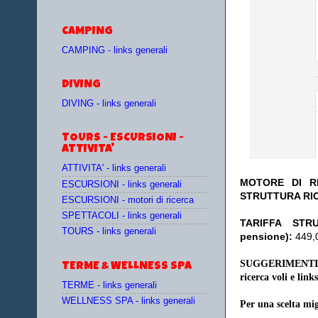
CAMPING
CAMPING - links generali
DIVING
DIVING - links generali
TOURS - ESCURSIONI -
ATTIVITA'
ATTIVITA' - links generali
MOTORE DI RI
ESCURSIONI - links generali
STRUTTURA RI
ESCURSIONI - motori di ricerca
SPETTACOLI - links generali
TA
RIFFA STR
TOURS - links generali
pensione):
449,0
SUGGERIMENTI
TERME & WELLNESS SPA
ricerca voli e links
TERME - links generali
WELLNESS SPA - links generali
Per una scelta mig