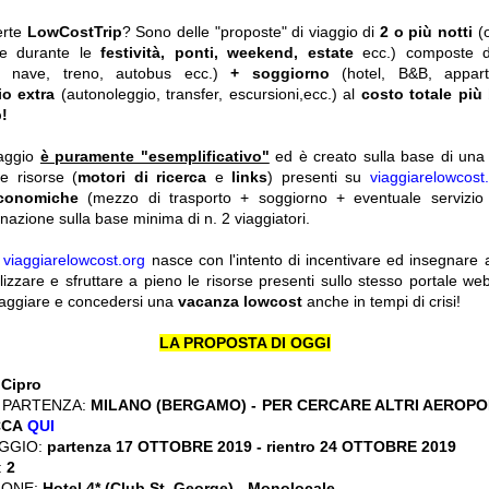
erte
LowCostTrip
? Sono delle "proposte" di viaggio di
2 o più notti
(
he durante le
festività, ponti, weekend, estate
ecc.)
composte 
o, nave, treno, autobus ecc.)
+ soggiorno
(hotel, B&B, appar
io extra
(autonoleggio, transfer, escursioni,ecc.) al
costo totale più
!
iaggio
è puramente "esemplificativo"
ed è creato sulla base di una r
le risorse (
motori di ricerca
e
links
) presenti su
viaggiarelowcost
economiche
(mezzo di trasporto + soggiorno + eventuale servizio 
nazione sulla base minima di n. 2 viaggiatori.
y
viaggiarelowcost.org
nasce con l'intento di incentivare ed insegnare a t
ilizzare e sfruttare a pieno le risorse presenti sullo stesso portale w
viaggiare e concedersi una
vacanza lowcost
anche in tempi di crisi!
LA PROPOSTA DI OGGI
:
Cipro
 PARTENZA:
MILANO (BERGAMO) - PER CERCARE ALTRI AEROPOR
CCA
QUI
GGIO:
partenza 17 OTTOBRE 2019 - rientro 24 OTTOBRE 2019
:
2
IONE:
Hotel 4* (Club St. George)
-
Monolocale