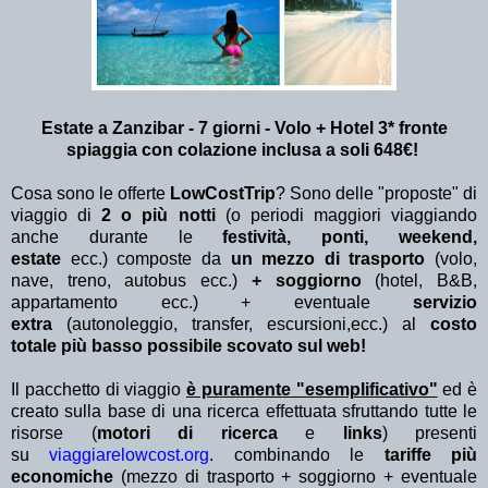
Estate a Zanzibar - 7 giorni - Volo + Hotel 3* fronte
spiaggia con colazione inclusa a soli 648€!
Cosa sono le offerte
LowCostTrip
? Sono delle "proposte" di
viaggio di
2 o più notti
(o periodi maggiori viaggiando
anche durante le
festività, ponti, weekend,
estate
ecc.)
composte da
un mezzo di trasporto
(volo,
nave, treno, autobus ecc.)
+ soggiorno
(hotel, B&B,
appartamento ecc.) + eventuale
servizio
extra
(autonoleggio, transfer, escursioni,ecc.) al
costo
totale più basso possibile scovato sul web!
Il pacchetto di viaggio
è puramente "esemplificativo"
ed è
creato sulla base di una ricerca effettuata sfruttando tutte le
risorse (
motori di ricerca
e
links
) presenti
su
viaggiarelowcost.org
. combinando le
tariffe più
economiche
(mezzo di trasporto + soggiorno + eventuale