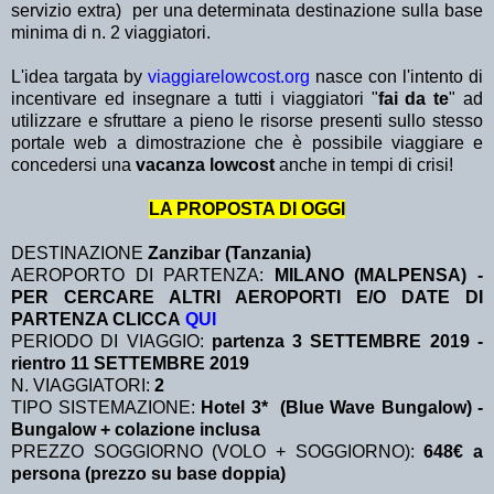
servizio extra)
per una determinata destinazione sulla base
minima di n. 2 viaggiatori.
L'idea targata by
viaggiarelowcost.org
nasce con l'intento di
incentivare ed insegnare a tutti i viaggiatori "
fai da te
" ad
utilizzare e sfruttare a pieno le risorse presenti sullo stesso
portale web a dimostrazione che è possibile viaggiare e
concedersi una
vacanza lowcost
anche in tempi di crisi!
LA PROPOSTA DI OGGI
DESTINAZIONE
Zanzibar (Tanzania)
AEROPORTO DI PARTENZA:
MILANO (MALPENSA) -
PER CERCARE ALTRI AEROPORTI E/O DATE DI
PARTENZA CLICCA
QUI
PERIODO DI VIAGGIO:
partenza 3 SETTEMBRE 2019 -
rientro 11 SETTEMBRE 2019
N. VIAGGIATORI:
2
TIPO SISTEMAZIONE:
Hotel 3* (Blue Wave Bungalow) -
Bungalow + colazione inclusa
PREZZO SOGGIORNO (VOLO + SOGGIORNO):
648€ a
persona (prezzo su base doppia)