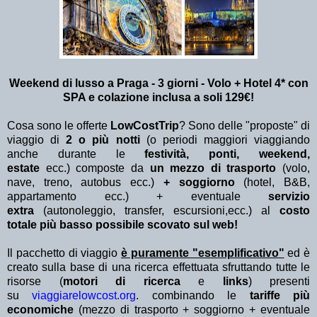
Weekend di lusso a Praga - 3 giorni - Volo + Hotel 4* con
SPA e colazione inclusa
a soli 129€!
Cosa sono le offerte
LowCostTrip
? Sono delle "proposte" di
viaggio di
2 o più notti
(o periodi maggiori viaggiando
anche durante le
festività, ponti, weekend,
estate
ecc.)
composte da
un mezzo di trasporto
(volo,
nave, treno, autobus ecc.)
+ soggiorno
(hotel, B&B,
appartamento ecc.) + eventuale
servizio
extra
(autonoleggio, transfer, escursioni,ecc.) al
costo
totale più basso possibile scovato sul web!
Il pacchetto di viaggio
è puramente "esemplificativo"
ed è
creato sulla base di una ricerca effettuata sfruttando tutte le
risorse (
motori di ricerca
e
links
) presenti
su
viaggiarelowcost.org
. combinando le
tariffe più
economiche
(mezzo di trasporto + soggiorno + eventuale