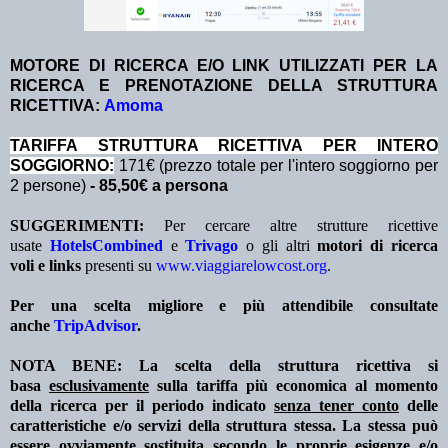
MOTORE DI RICERCA E/O LINK UTILIZZATI PER LA
RICERCA E PRENOTAZIONE DELLA STRUTTURA
RICETTIVA:
Amoma
TA
RIFFA STRUTTURA RICETTIVA PER INTERO
SOGGIORNO:
171€ (prezzo totale per l'intero soggiorno per
2 persone)
- 85,50€ a persona
SUGGERIMENTI:
Per cercare altre strutture ricettive
usate
HotelsCombined
e
Trivago
o gli altri
motori di ricerca
voli e links
presenti su
www.viaggiarelowcost.org
.
Per una scelta migliore e più attendibile consultate
anche
TripAdvisor
.
NOTA BENE: La scelta della struttura ricettiva si
basa
esclusivamente
sulla tariffa più economica al momento
della ricerca per il periodo indicato
senza tener conto
delle
caratteristiche e/o servizi della struttura stessa. La stessa può
essere ovviamente sostituita secondo le proprie esigenze e/o