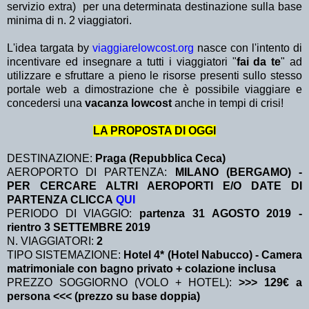
servizio extra)
per una determinata destinazione sulla base
minima di n. 2 viaggiatori.
L'idea targata by
viaggiarelowcost.org
nasce con l'intento di
incentivare ed insegnare a tutti i viaggiatori "
fai da te
" ad
utilizzare e sfruttare a pieno le risorse presenti sullo stesso
portale web a dimostrazione che è possibile viaggiare e
concedersi una
vacanza lowcost
anche in tempi di crisi!
LA PROPOSTA DI OGGI
DESTINAZIONE:
Praga (Repubblica Ceca)
AEROPORTO DI PARTENZA:
MILANO (BERGAMO) -
PER CERCARE ALTRI AEROPORTI E/O DATE DI
PARTENZA CLICCA
QUI
PERIODO DI VIAGGIO:
partenza 31 AGOSTO 2019
-
rientro 3 SETTEMBRE 2019
N. VIAGGIATORI:
2
TIPO SISTEMAZIONE:
Hotel 4* (Hotel Nabucco) - Camera
matrimoniale con bagno privato + colazione inclusa
PREZZO SOGGIORNO (VOLO + HOTEL):
>>> 129€ a
persona <<< (prezzo su base doppia)