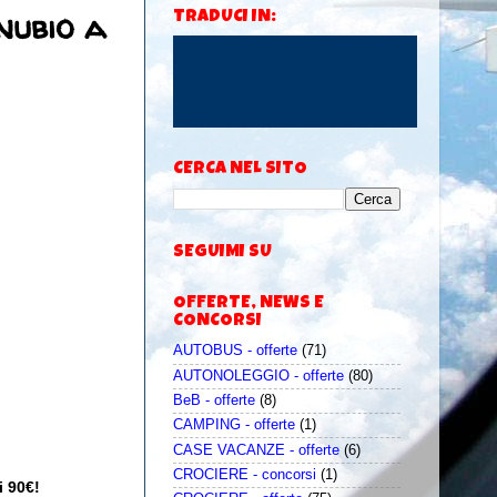
nubio a
TRADUCI IN:
CERCA NEL SITO
SEGUIMI SU
OFFERTE, NEWS E
CONCORSI
AUTOBUS - offerte
(71)
AUTONOLEGGIO - offerte
(80)
BeB - offerte
(8)
CAMPING - offerte
(1)
CASE VACANZE - offerte
(6)
CROCIERE - concorsi
(1)
i 90€!