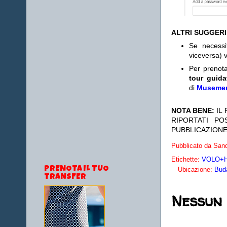
ALTRI SUGGER
Se necess
viceversa) v
Per prenot
tour guida
di
Museme
NOTA BENE:
IL
RIPORTATI P
PUBBLICAZIONE
Pubblicato da
Sand
Etichette:
VOLO+HO
PRENOTA IL TUO
Ubicazione:
Buda
TRANSFER
Nessun