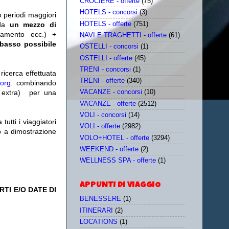
CROCIERE - offerte
(75)
HOTELS - concorsi
(3)
o periodi maggiori
HOTELS - offerte
(751)
da
un mezzo di
tamento ecc.) +
NAVI E TRAGHETTI - offerte
(61)
 basso possibile
OSTELLI - concorsi
(1)
OSTELLI - offerte
(45)
TRENI - concorsi
(1)
icerca effettuata
TRENI - offerte
(340)
.org
. combinando
extra)
per una
VACANZE - concorsi
(10)
VACANZE - offerte
(2512)
VOLI - concorsi
(14)
utti i viaggiatori
VOLI - offerte
(2982)
eb a dimostrazione
VOLO+HOTEL - offerte
(3294)
WEEKEND - offerte
(2)
WELLNESS SPA - offerte
(1)
APPUNTI DI VIAGGIO
TI E/O DATE DI
BENESSERE
(1)
ITINERARI
(2)
LOCATIONS
(1)