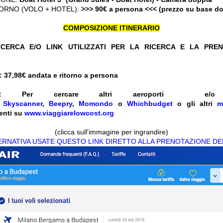
ORNO (VOLO + HOTEL):
>>> 90€ a persona <<< (prezzo su base d
COMPOSIZIONE ITINERARIO
CERCA E/O LINK UTILIZZATI PER LA RICERCA E LA PRE
 37,98
€ andata e ritorno a persona
:
Per cercare altri aeroporti e
e
Skyscanner
,
Beepry
,
Momondo
o
Whichbudget
o gli altri
m
enti su
www.viaggiarelowcost.org
(clicca sull'immagine per ingrandire)
TERNATIVA USATE QUESTO LINK DIRETTO ALLA PRENOTAZIONE DE