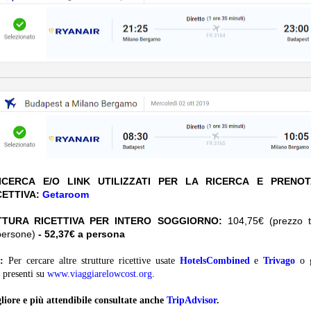
CERCA E/O LINK UTILIZZATI PER LA RICERCA E PRENO
CETTIVA:
Getaroom
TTURA RICETTIVA PER INTERO SOGGIORNO:
104,75€ (prezzo to
persone)
- 52,37€ a persona
:
Per cercare altre strutture ricettive usate
HotelsCombined
e
Trivago
o 
presenti su
www.viaggiarelowcost.org
.
liore e più attendibile consultate anche
TripAdvisor
.