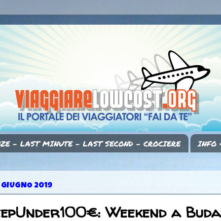
ZE - LAST MINUTE - LAST SECOND - CROCIERE
INFO 
 GIUGNO 2019
eepUnder100€: Weekend a Buda