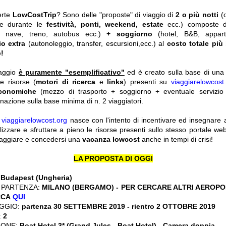
erte
LowCostTrip
? Sono delle "proposte" di viaggio di
2 o più notti
(
he durante le
festività, ponti, weekend, estate
ecc.)
composte 
o, nave, treno, autobus ecc.)
+ soggiorno
(hotel, B&B, appar
io extra
(autonoleggio, transfer, escursioni,ecc.) al
costo totale più
!
iaggio
è puramente "esemplificativo"
ed è creato sulla base di una r
le risorse (
motori di ricerca
e
links
) presenti su
viaggiarelowcost
economiche
(mezzo di trasporto + soggiorno + eventuale servizio 
nazione sulla base minima di n. 2 viaggiatori.
y
viaggiarelowcost.org
nasce con l'intento di incentivare ed insegnare a t
ilizzare e sfruttare a pieno le risorse presenti sullo stesso portale w
viaggiare e concedersi una
vacanza lowcost
anche in tempi di crisi!
LA PROPOSTA DI OGGI
:
Budapest (Ungheria)
 PARTENZA:
MILANO (BERGAMO) - PER CERCARE ALTRI AEROPOR
CCA
QUI
GGIO:
partenza 30 SETTEMBRE 2019
- rientro 2 OTTOBRE 2019
:
2
IONE:
Boat Hotel 3* (Grand Jules - Boat Hotel) - Camera doppia