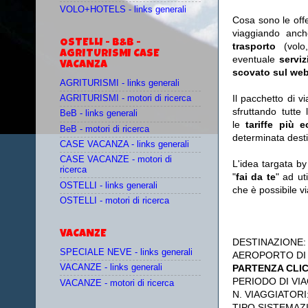
VOLO+HOTELS - links generali
Cosa sono le off
viaggiando anc
OSTELLI - B&B -
trasporto
(vol
AGRITURISMI CASE
eventuale
serviz
VACANZA
scovato sul web
AGRITURISMI - links generali
Il pacchetto di v
AGRITURISMI - motori di ricerca
sfruttando tutte 
BeB - links generali
le
tariffe più 
BeB - motori di ricerca
determinata desti
CASE VACANZA - links generali
CASE VACANZE - motori di
L'idea targata b
ricerca
"
fai da te
" ad ut
OSTELLI - links generali
che è possibile 
OSTELLI - motori di ricerca
VACANZE
DESTINAZIONE
SPECIALE NEVE - links generali
AEROPORTO DI
PARTENZA CLI
VACANZE - links generali
PERIODO DI VIA
VACANZE - motori di ricerca
N. VIAGGIATORI
TIPO SISTEMAZ