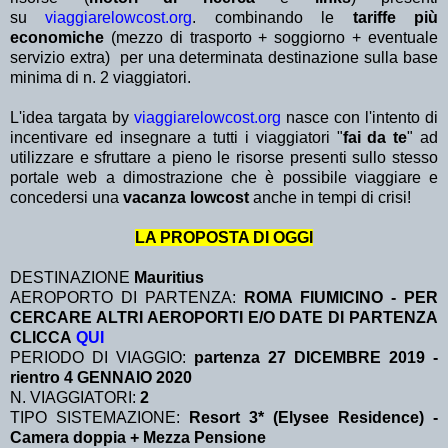
su
viaggiarelowcost.org
. combinando le
tariffe più
economiche
(mezzo di trasporto + soggiorno + eventuale
servizio extra)
per una determinata destinazione sulla base
minima di n. 2 viaggiatori.
L'idea targata by
viaggiarelowcost.org
nasce con l'intento di
incentivare ed insegnare a tutti i viaggiatori "
fai da te
" ad
utilizzare e sfruttare a pieno le risorse presenti sullo stesso
portale web a dimostrazione che è possibile viaggiare e
concedersi una
vacanza lowcost
anche in tempi di crisi!
LA PROPOSTA DI OGGI
DESTINAZIONE
Mauritius
AEROPORTO DI PARTENZA:
ROMA FIUMICINO - PER
CERCARE ALTRI AEROPORTI E/O DATE DI PARTENZA
CLICCA
QUI
PERIODO DI VIAGGIO:
partenza 27 DICEMBRE 2019 -
rientro 4 GENNAIO 2020
N. VIAGGIATORI:
2
TIPO SISTEMAZIONE:
Resort 3* (Elysee Residence) -
Camera doppia + Mezza Pensione