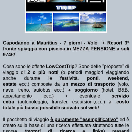
Capodanno a Mauritius - 7 giorni - Volo + Resort 3*
fronte spiaggia con piscina in MEZZA PENSIONE a soli
974€!
Cosa sono le offerte
LowCostTrip
? Sono delle "proposte" di
viaggio di
2 o più notti
(o periodi maggiori viaggiando
anche durante le
festività, ponti, weekend,
estate
ecc.)
composte da
un mezzo di trasporto
(volo,
nave, treno, autobus ecc.)
+ soggiorno
(hotel, B&B,
appartamento ecc.) + eventuale
servizio
extra
(autonoleggio, transfer, escursioni,ecc.) al
costo
totale più basso possibile scovato sul web!
Il pacchetto di viaggio
è puramente "esemplificativo"
ed è
creato sulla base di una ricerca effettuata sfruttando tutte le
risorse (
motori di ricerca
e
links
) presenti