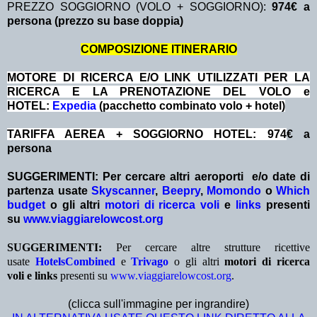
PREZZO SOGGIORNO (VOLO + SOGGIORNO):
974€ a
persona (prezzo su base doppia)
COMPOSIZIONE ITINERARIO
MOTORE DI RICERCA E/O LINK UTILIZZATI PER LA
RICERCA E LA PRENOTAZIONE DEL VOLO e
HOTEL:
Expedia
(pacchetto combinato volo + hotel)
TARIFFA AEREA + SOGGIORNO HOTEL: 974
€ a
persona
SUGGERIMENTI:
Per cercare altri aeroporti e/o date
di
partenza
usate
Skyscanner
,
Beepry
,
Momondo
o
Which
budget
o gli altri
motori di ricerca voli
e
links
presenti
su
www.viaggiarelowcost.org
SUGGERIMENTI:
Per cercare altre strutture ricettive
usate
HotelsCombined
e
Trivago
o gli altri
motori di ricerca
voli e links
presenti su
www.viaggiarelowcost.org
.
(clicca sull'immagine per ingrandire)