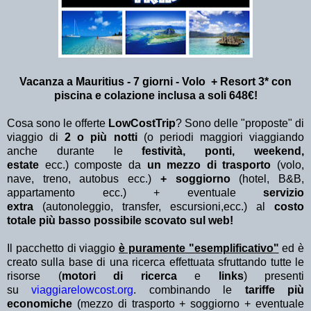
Vacanza a Mauritius - 7 giorni - Volo + Resort 3* con
piscina e colazione inclusa a soli 648€!
Cosa sono le offerte
LowCostTrip
? Sono delle "proposte" di
viaggio di
2 o più notti
(o periodi maggiori viaggiando
anche durante le
festività, ponti, weekend,
estate
ecc.)
composte da
un mezzo di trasporto
(volo,
nave, treno, autobus ecc.)
+ soggiorno
(hotel, B&B,
appartamento ecc.) + eventuale
servizio
extra
(autonoleggio, transfer, escursioni,ecc.) al
costo
totale più basso possibile scovato sul web!
Il pacchetto di viaggio
è puramente "esemplificativo"
ed è
creato sulla base di una ricerca effettuata sfruttando tutte le
risorse (
motori di ricerca
e
links
) presenti
su
viaggiarelowcost.org
. combinando le
tariffe più
economiche
(mezzo di trasporto + soggiorno + eventuale