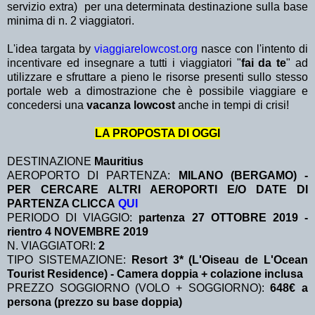
servizio extra)
per una determinata destinazione sulla base
minima di n. 2 viaggiatori.
L'idea targata by
viaggiarelowcost.org
nasce con l'intento di
incentivare ed insegnare a tutti i viaggiatori "
fai da te
" ad
utilizzare e sfruttare a pieno le risorse presenti sullo stesso
portale web a dimostrazione che è possibile viaggiare e
concedersi una
vacanza lowcost
anche in tempi di crisi!
LA PROPOSTA DI OGGI
DESTINAZIONE
Mauritius
AEROPORTO DI PARTENZA:
MILANO (BERGAMO) -
PER CERCARE ALTRI AEROPORTI E/O DATE DI
PARTENZA CLICCA
QUI
PERIODO DI VIAGGIO:
partenza 27 OTTOBRE 2019 -
rientro 4 NOVEMBRE 2019
N. VIAGGIATORI:
2
TIPO SISTEMAZIONE:
Resort 3* (L'Oiseau de L'Ocean
Tourist Residence) - Camera doppia + colazione inclusa
PREZZO SOGGIORNO (VOLO + SOGGIORNO):
648€ a
persona (prezzo su base doppia)