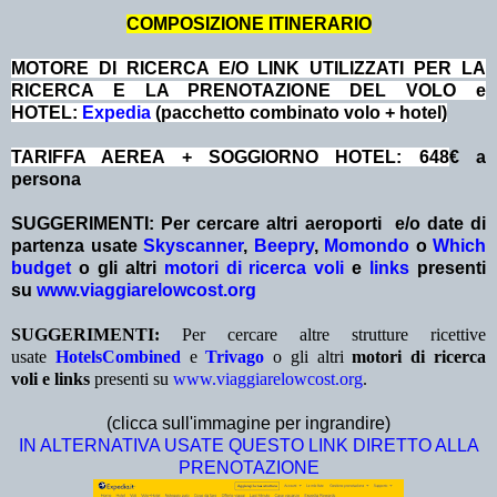
COMPOSIZIONE ITINERARIO
MOTORE DI RICERCA E/O LINK UTILIZZATI PER LA
RICERCA E LA PRENOTAZIONE DEL VOLO e
HOTEL:
Expedia
(pacchetto combinato volo + hotel)
TARIFFA AEREA + SOGGIORNO HOTEL: 648
€ a
persona
SUGGERIMENTI:
Per cercare altri aeroporti e/o date
di
partenza
usate
Skyscanner
,
Beepry
,
Momondo
o
Which
budget
o gli altri
motori di ricerca voli
e
links
presenti
su
www.viaggiarelowcost.org
SUGGERIMENTI:
Per cercare altre strutture ricettive
usate
HotelsCombined
e
Trivago
o gli altri
motori di ricerca
voli e links
presenti su
www.viaggiarelowcost.org
.
(clicca sull'immagine per ingrandire)
IN ALTERNATIVA USATE QUESTO LINK DIRETTO ALLA
PRENOTAZIONE