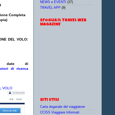
NEWS e EVENTI
(37)
9
TRAVEL APP
(9)
sione Completa
ppia)
SFOGLIA IL TRAVEL WEB
MAGAZINE
IONE DEL VOLO:
/o date
di
otori di ricerca
L VOLO
SITI UTILI
Carta doganale del viaggiatore
CCISS Viaggiare Informati