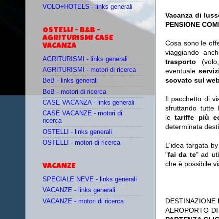
VOLO+HOTELS - links generali
Vacanza di luss
PENSIONE COMPL
OSTELLI - B&B -
AGRITURISMI CASE
Cosa sono le off
VACANZA
viaggiando anc
AGRITURISMI - links generali
trasporto
(vol
AGRITURISMI - motori di ricerca
eventuale
serviz
scovato sul web
BeB - links generali
BeB - motori di ricerca
Il pacchetto di v
CASE VACANZA - links generali
sfruttando tutte 
CASE VACANZE - motori di
le
tariffe più 
ricerca
determinata desti
OSTELLI - links generali
OSTELLI - motori di ricerca
L'idea targata b
"
fai da te
" ad ut
che è possibile 
VACANZE
SPECIALE NEVE - links generali
VACANZE - links generali
DESTINAZIONE
VACANZE - motori di ricerca
AEROPORTO DI