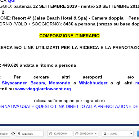
CCA
QUI
GGIO:
partenza 12 SETTEMBRE 2019 - rientro 20 SETTEMBRE 201
:
2
IONE:
Resort 4* (Jalsa Beach Hotel & Spa) - Camera doppia + Pen
ORNO (VOLO + SOGGIORNO):
843€ a persona (prezzo su base do
COMPOSIZIONE ITINERARIO
ERCA E/O LINK UTILIZZATI PER LA RICERCA E LA PRENOTAZ
 449,62
€ andata e ritorno a persona
:
Per cercare altri aeroporti e
e
Skyscanner
,
Beepry
,
Momondo
o
Whichbudget
o gli altri
m
enti su
www.viaggiarelowcost.org
(clicca sull'immagine per ingrandire)
TERNATIVA USATE QUESTO LINK DIRETTO ALLA PRENOTAZIONE DE