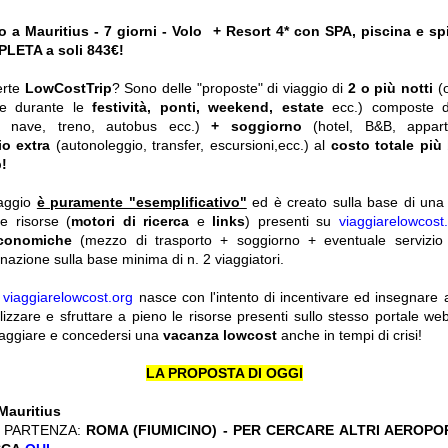
o a Mauritius - 7 giorni - Volo + Resort 4* con SPA, piscina e spi
ETA a soli 843€!
erte
LowCostTrip
? Sono delle "proposte" di viaggio di
2 o più notti
(
he durante le
festività, ponti, weekend, estate
ecc.)
composte 
o, nave, treno, autobus ecc.)
+ soggiorno
(hotel, B&B, appar
io extra
(autonoleggio, transfer, escursioni,ecc.) al
costo totale più
!
iaggio
è puramente "esemplificativo"
ed è creato sulla base di una r
le risorse (
motori di ricerca
e
links
) presenti su
viaggiarelowcost
economiche
(mezzo di trasporto + soggiorno + eventuale servizio 
nazione sulla base minima di n. 2 viaggiatori.
y
viaggiarelowcost.org
nasce con l'intento di incentivare ed insegnare a t
ilizzare e sfruttare a pieno le risorse presenti sullo stesso portale w
viaggiare e concedersi una
vacanza lowcost
anche in tempi di crisi!
LA PROPOSTA DI OGGI
Mauritius
 PARTENZA:
ROMA (FIUMICINO) - PER CERCARE ALTRI AEROPOR