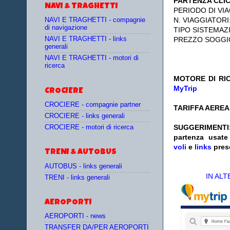
PARTENZA CLI
NAVI & TRAGHETTI
PERIODO DI VIA
N. VIAGGIATORI
NAVI E TRAGHETTI - compagnie
di navigazione
TIPO SISTEMAZ
NAVI E TRAGHETTI - links
PREZZO SOGGI
generali
NAVI E TRAGHETTI - motori di
ricerca
MOTORE DI RIC
MyTrip
CROCIERE
CROCIERE - compagnie partner
TARIFFA AEREA:
CROCIERE - links generali
SUGGERIMENTI
CROCIERE - motori di ricerca
partenza
usat
voli
e
links
pres
TRENI & AUTOBUS
AUTOBUS - links generali
IN AL
TRENI - links generali
AEROPORTI
AEROPORTI - news
TRANSFER DA/PER AEROPORTI