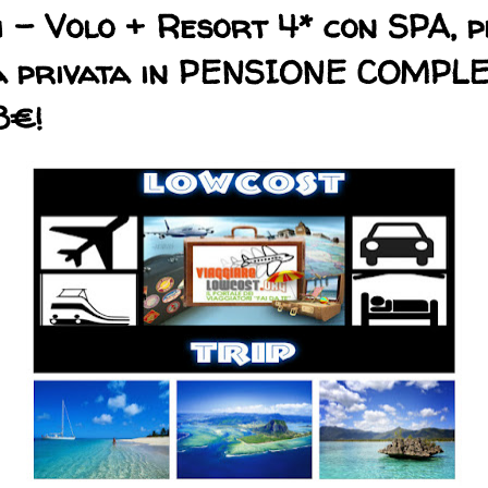
i - Volo + Resort 4* con SPA, p
ia privata in PENSIONE COMPL
3€!