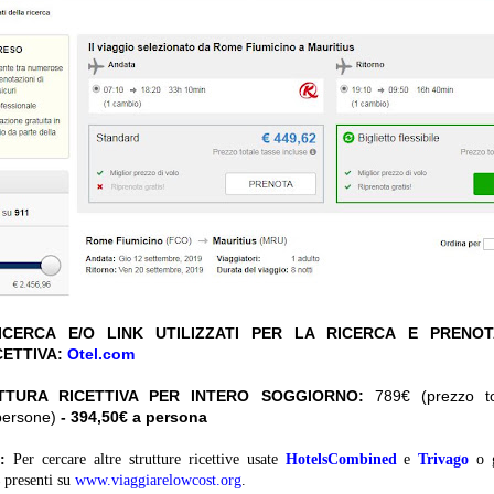
CERCA E/O LINK UTILIZZATI PER LA RICERCA E PRENO
CETTIVA:
Otel.com
TTURA RICETTIVA PER INTERO SOGGIORNO:
789€ (prezzo tot
persone)
- 394,50€ a persona
:
Per cercare altre strutture ricettive usate
HotelsCombined
e
Trivago
o 
presenti su
www.viaggiarelowcost.org
.