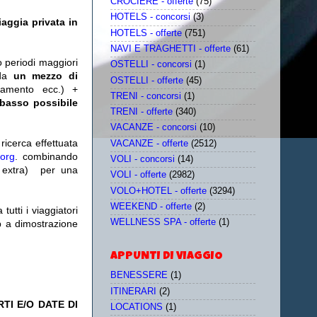
CROCIERE - offerte
(75)
HOTELS - concorsi
(3)
aggia privata in
HOTELS - offerte
(751)
NAVI E TRAGHETTI - offerte
(61)
o periodi maggiori
OSTELLI - concorsi
(1)
da
un mezzo di
OSTELLI - offerte
(45)
tamento ecc.) +
TRENI - concorsi
(1)
 basso possibile
TRENI - offerte
(340)
VACANZE - concorsi
(10)
icerca effettuata
VACANZE - offerte
(2512)
.org
. combinando
VOLI - concorsi
(14)
extra)
per una
VOLI - offerte
(2982)
VOLO+HOTEL - offerte
(3294)
WEEKEND - offerte
(2)
utti i viaggiatori
WELLNESS SPA - offerte
(1)
eb a dimostrazione
APPUNTI DI VIAGGIO
BENESSERE
(1)
ITINERARI
(2)
TI E/O DATE DI
LOCATIONS
(1)