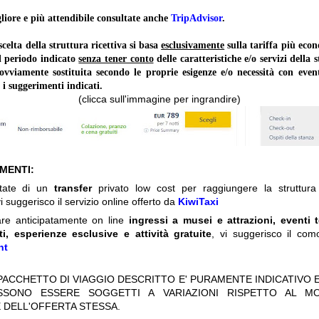
liore e più attendibile consultate anche
TripAdvisor
.
lta della struttura ricettiva si basa
esclusivamente
sulla tariffa più ec
il periodo indicato
senza tener conto
delle caratteristiche e/o servizi della 
 ovviamente sostituita secondo le proprie esigenze e/o necessità con event
 i suggerimenti indicati.
(clicca sull'immagine per ingrandire)
IMENTI:
itate di un
transfer
privato low cost per raggiungere la struttura 
i suggerisco il servizio online offerto da
KiwiTaxi
are anticipatamente on line
ingressi a musei e attrazioni, eventi 
ti, esperienze esclusive e attività gratuite
, vi suggerisco il com
nt
 PACCHETTO DI VIAGGIO DESCRITTO E' PURAMENTE INDICATIVO E
OSSONO ESSERE SOGGETTI A VARIAZIONI RISPETTO AL M
 DELL'OFFERTA STESSA.