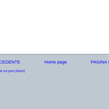
ECEDENTE
Home page
PAGINA
i sul post (Atom)