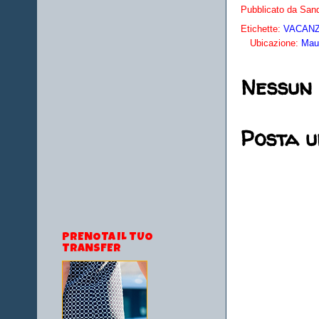
Pubblicato da
Sand
Etichette:
VACANZE
Ubicazione:
Maur
Nessun
Posta 
PRENOTA IL TUO
TRANSFER