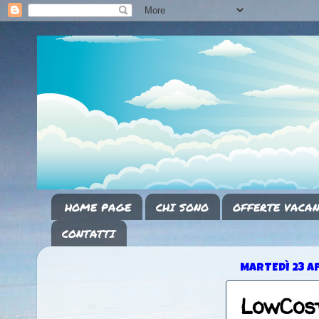
HOME PAGE
CHI SONO
OFFERTE VACAN
CONTATTI
MARTEDÌ 23 A
LowCost