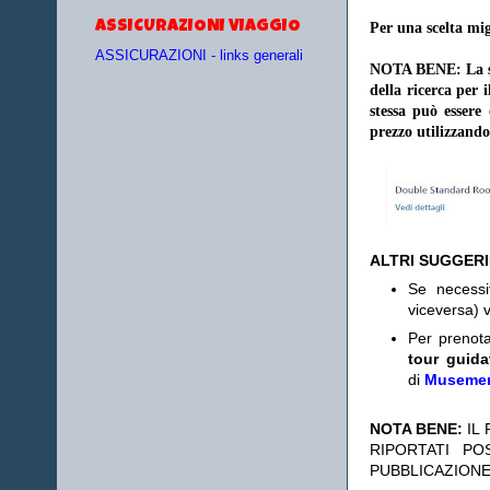
ASSICURAZIONI VIAGGIO
Per una scelta mig
ASSICURAZIONI - links generali
NOTA BENE: La sce
della ricerca per 
stessa può essere
prezzo utilizzando
ALTRI SUGGER
Se necess
viceversa) v
Per prenot
tour guida
di
Museme
NOTA BENE:
IL
RIPORTATI P
PUBBLICAZIONE