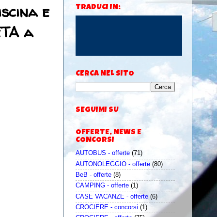
iscina e
TRADUCI IN:
ETA a
CERCA NEL SITO
SEGUIMI SU
OFFERTE, NEWS E
CONCORSI
AUTOBUS - offerte
(71)
AUTONOLEGGIO - offerte
(80)
BeB - offerte
(8)
CAMPING - offerte
(1)
CASE VACANZE - offerte
(6)
CROCIERE - concorsi
(1)