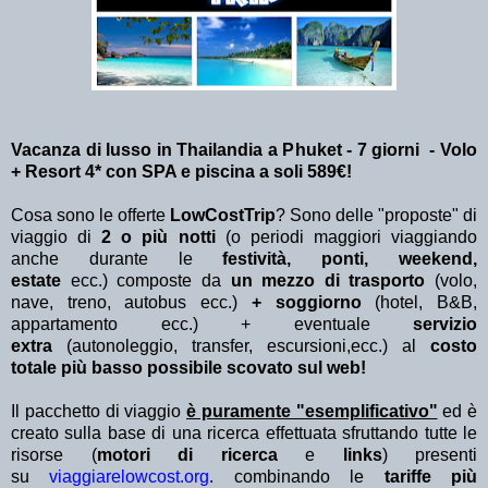
Vacanza di lusso in Thailandia a Phuket - 7 giorni - Volo
+ Resort 4* con SPA e piscina a soli 589€!
Cosa sono le offerte
LowCostTrip
? Sono delle "proposte" di
viaggio di
2 o più notti
(o periodi maggiori viaggiando
anche durante le
festività, ponti, weekend,
estate
ecc.)
composte da
un mezzo di trasporto
(volo,
nave, treno, autobus ecc.)
+ soggiorno
(hotel, B&B,
appartamento ecc.) + eventuale
servizio
extra
(autonoleggio, transfer, escursioni,ecc.) al
costo
totale più basso possibile scovato sul web!
Il pacchetto di viaggio
è puramente "esemplificativo"
ed è
creato sulla base di una ricerca effettuata sfruttando tutte le
risorse (
motori di ricerca
e
links
) presenti
su
viaggiarelowcost.org
. combinando le
tariffe più