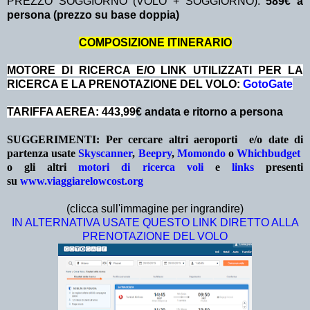
PREZZO SOGGIORNO (VOLO + SOGGIORNO):
589€ a
persona (prezzo su base doppia)
COMPOSIZIONE ITINERARIO
MOTORE DI RICERCA E/O LINK UTILIZZATI PER LA
RICERCA E LA PRENOTAZIONE DEL VOLO:
GotoGate
TARIFFA AEREA: 443,99
€ andata e ritorno a persona
SUGGERIMENTI:
Per cercare altri aeroporti e/o date
di
partenza
usate
Skyscanner
,
Beepry
,
Momondo
o
Whichbudget
o gli altri
motori di ricerca voli
e
links
presenti
su
www.viaggiarelowcost.org
(clicca sull'immagine per ingrandire)
IN ALTERNATIVA USATE QUESTO LINK DIRETTO ALLA
PRENOTAZIONE DEL VOLO