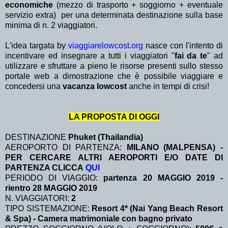
economiche
(mezzo di trasporto + soggiorno + eventuale
servizio extra)
per una determinata destinazione sulla base
minima di n. 2 viaggiatori.
L'idea targata by
viaggiarelowcost.org
nasce con l'intento di
incentivare ed insegnare a tutti i viaggiatori "
fai da te
" ad
utilizzare e sfruttare a pieno le risorse presenti sullo stesso
portale web a dimostrazione che è possibile viaggiare e
concedersi una
vacanza lowcost
anche in tempi di crisi!
LA PROPOSTA DI OGGI
DESTINAZIONE
Phuket (Thailandia)
AEROPORTO DI PARTENZA:
MILANO (MALPENSA) -
PER CERCARE ALTRI AEROPORTI E/O DATE DI
PARTENZA CLICCA
QUI
PERIODO DI VIAGGIO:
partenza 20 MAGGIO 2019 -
rientro 28 MAGGIO 2019
N. VIAGGIATORI:
2
TIPO SISTEMAZIONE:
Resort 4* (Nai Yang Beach Resort
& Spa) - Camera matrimoniale con bagno privato