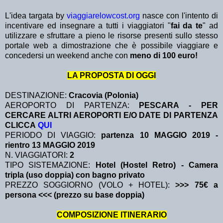
L'idea targata by
viaggiarelowcost.org
nasce con l'intento di
incentivare ed insegnare a tutti i viaggiatori "
fai da te
" ad
utilizzare e sfruttare a pieno le risorse presenti sullo stesso
portale web a dimostrazione che è possibile viaggiare e
concedersi un weekend anche con
meno di 100 euro!
LA PROPOSTA DI OGGI
DESTINAZIONE:
Cracovia (Polonia)
AEROPORTO DI PARTENZA:
PESCARA - PER
CERCARE ALTRI AEROPORTI E/O DATE DI PARTENZA
CLICCA
QUI
PERIODO DI VIAGGIO:
partenza 10 MAGGIO 2019
-
rientro 13 MAGGIO 2019
N. VIAGGIATORI:
2
TIPO SISTEMAZIONE:
Hotel (Hostel Retro) - Camera
tripla (uso doppia) con bagno privato
PREZZO SOGGIORNO (VOLO + HOTEL):
>>> 75€ a
persona <<< (prezzo su base doppia)
COMPOSIZIONE ITINERARIO