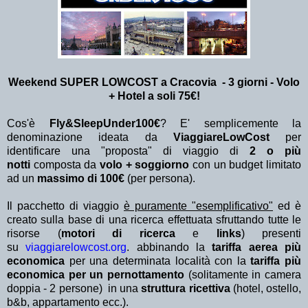
Weekend SUPER LOWCOST a Cracovia - 3 giorni - Volo
+ Hotel
a soli 75€!
Cos'è
Fly&SleepUnder100€
? E' semplicemente la
denominazione ideata da
ViaggiareLowCost
per
identificare una "proposta" di viaggio di
2 o più
notti
composta da
volo + soggiorno
con un budget limitato
ad un
massimo di 100€
(per persona).
Il pacchetto di viaggio
è puramente "esemplificativo"
ed è
creato sulla base di una ricerca effettuata sfruttando tutte le
risorse (
motori di ricerca
e
links
) presenti
su
viaggiarelowcost.org
. abbinando la
tariffa aerea più
economica
per una determinata località con la
tariffa più
economica per un pernottamento
(solitamente in camera
doppia - 2 persone) in una
struttura ricettiva
(hotel, ostello,
b&b, appartamento ecc.).