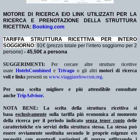
MOTORE DI RICERCA E/O LINK UTILIZZATI PER LA
RICERCA E PRENOTAZIONE DELLA STRUTTURA
RICETTIVA:
Booking.com
TA
RIFFA STRUTTURA RICETTIVA PER INTERO
SOGGIORNO:
91€ (prezzo totale per l'intero soggiorno per 2
persone)
- 45,50€ a persona
SUGGERIMENTI:
Per cercare altre strutture ricettive
usate
HotelsCombined
e
Trivago
o gli altri
motori di ricerca
voli e links
presenti su
www.viaggiarelowcost.org
.
Per una scelta migliore e più attendibile consultate
anche
TripAdvisor
.
NOTA BENE: La scelta della struttura ricettiva si
basa
esclusivamente
sulla tariffa più economica al momento
della ricerca per il periodo indicato
senza tener conto
delle
caratteristiche e/o servizi della struttura stessa. La stessa può
essere ovviamente sostituita secondo le proprie esigenze e/o
necessità con eventuali variazioni di prezzo utilizzando i