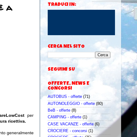
€ a
TRADUCI IN:
CERCA NEL SITO
SEGUIMI SU
OFFERTE, NEWS E
CONCORSI
AUTOBUS - offerte
(71)
AUTONOLEGGIO - offerte
(80)
BeB - offerte
(8)
iareLowCost
per
CAMPING - offerte
(1)
ura ricettiva.
CASE VACANZE - offerte
(6)
CROCIERE - concorsi
(1)
uanto generalmente