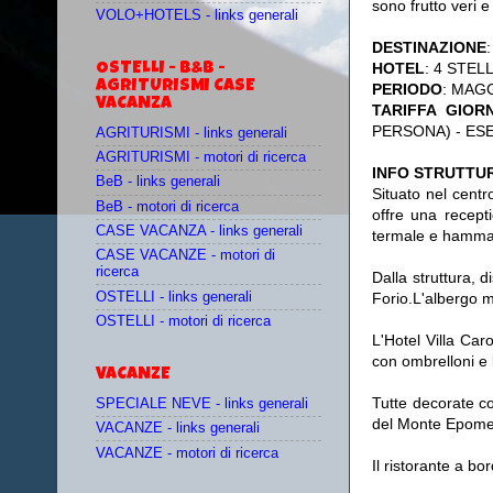
sono frutto veri e
VOLO+HOTELS - links generali
DESTINAZIONE
:
HOTEL
: 4 STELL
OSTELLI - B&B -
AGRITURISMI CASE
PERIODO
: MAG
VACANZA
TARIFFA GIOR
PERSONA) - ESE
AGRITURISMI - links generali
AGRITURISMI - motori di ricerca
INFO STRUTTUR
BeB - links generali
Situato nel centr
BeB - motori di ricerca
offre una recept
CASE VACANZA - links generali
termale e hamm
CASE VACANZE - motori di
ricerca
Dalla struttura, d
OSTELLI - links generali
Forio.L'albergo m
OSTELLI - motori di ricerca
L'Hotel Villa Car
con ombrelloni e l
VACANZE
Tutte decorate co
SPECIALE NEVE - links generali
del Monte Epome
VACANZE - links generali
VACANZE - motori di ricerca
Il ristorante a b