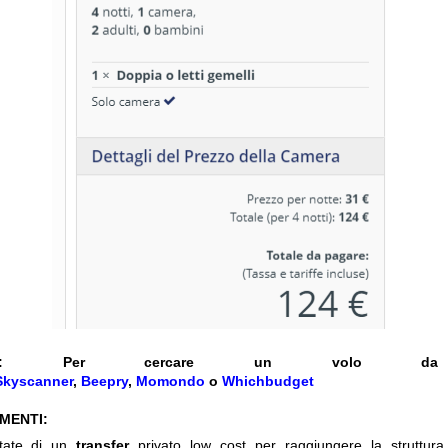
:
Per cercare un volo da a
Skyscanner
,
Beepry
,
Momondo
o
Whichbudget
IMENTI:
itate di un
transfer
privato low cost per raggiungere la struttura 