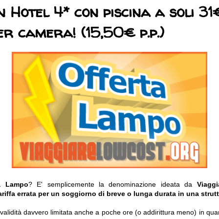
in Hotel 4* con piscina a soli 31
er camera! (15,50€ p.p.)
ta Lampo
? E' semplicemente la denominazione ideata da
Viagg
ariffa errata per un soggiorno di breve o lunga durata in una strutt
o validità davvero limitata anche a poche ore (o addirittura meno) in q