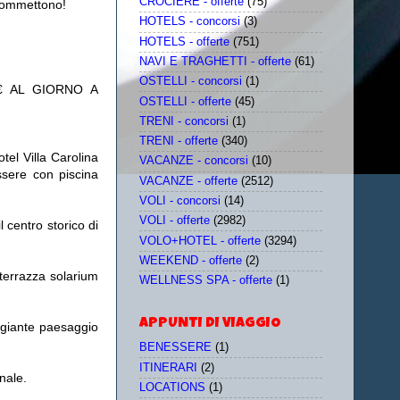
CROCIERE - offerte
(75)
e commettono!
HOTELS - concorsi
(3)
HOTELS - offerte
(751)
NAVI E TRAGHETTI - offerte
(61)
OSTELLI - concorsi
(1)
 AL GIORNO A
OSTELLI - offerte
(45)
TRENI - concorsi
(1)
TRENI - offerte
(340)
tel Villa Carolina
VACANZE - concorsi
(10)
ssere con piscina
VACANZE - offerte
(2512)
VOLI - concorsi
(14)
VOLI - offerte
(2982)
l centro storico di
VOLO+HOTEL - offerte
(3294)
WEEKEND - offerte
(2)
 terrazza solarium
WELLNESS SPA - offerte
(1)
APPUNTI DI VIAGGIO
eggiante paesaggio
BENESSERE
(1)
ITINERARI
(2)
nale.
LOCATIONS
(1)