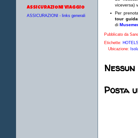
viceversa) v
ASSICURAZIONI VIAGGIO
Per prenot
ASSICURAZIONI - links generali
tour guida
di
Museme
Pubblicato da
Sand
Etichette:
HOTELS 
Ubicazione:
Isol
Nessun
Posta 