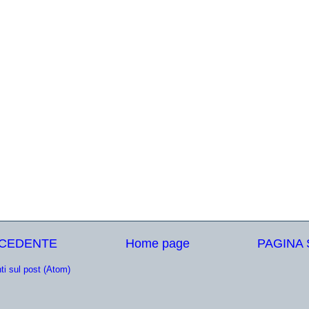
ECEDENTE
Home page
PAGINA
i sul post (Atom)