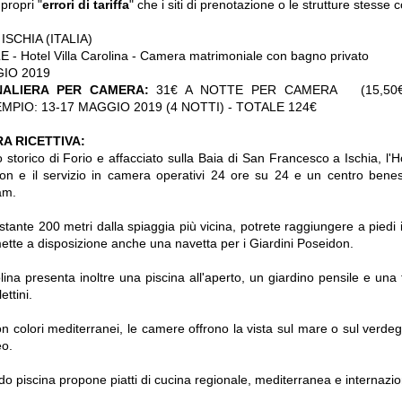
 propri "
errori di tariffa
" che i siti di prenotazione o le strutture stess
ISCHIA (ITALIA)
E - Hotel Villa Carolina - Camera matrimoniale con bagno privato
GIO 2019
NALIERA PER CAMERA:
31€ A NOTTE PER CAMERA (15,50€
MPIO: 13-17 MAGGIO 2019 (4 NOTTI) - TOTALE 124€
A RICETTIVA:
o storico di Forio e affacciato sulla Baia di San Francesco a Ischia, l'Ho
ion e il servizio in camera operativi 24 ore su 24 e un centro bene
am.
istante 200 metri dalla spiaggia più vicina, potrete raggiungere a piedi i
ette a disposizione anche una navetta per i Giardini Poseidon.
olina presenta inoltre una piscina all'aperto, un giardino pensile e una
ettini.
n colori mediterranei, le camere offrono la vista sul mare o sul verd
o.
ordo piscina propone piatti di cucina regionale, mediterranea e internazio