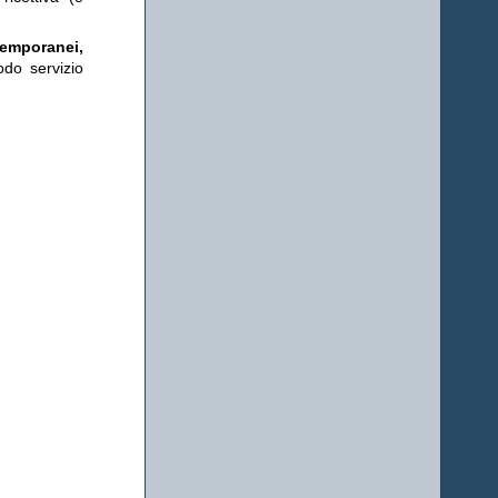
temporanei,
odo servizio