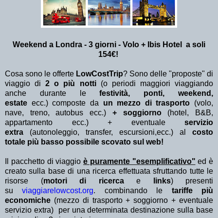
Weekend a Londra - 3 giorni - Volo + Ibis Hotel a soli
154€!
Cosa sono le offerte
LowCostTrip
? Sono delle "proposte" di
viaggio di
2 o più notti
(o periodi maggiori viaggiando
anche durante le
festività, ponti, weekend,
estate
ecc.)
composte da
un mezzo di trasporto
(volo,
nave, treno, autobus ecc.)
+ soggiorno
(hotel, B&B,
appartamento ecc.) + eventuale
servizio
extra
(autonoleggio, transfer, escursioni,ecc.) al
costo
totale più basso possibile scovato sul web!
Il pacchetto di viaggio
è puramente "esemplificativo"
ed è
creato sulla base di una ricerca effettuata sfruttando tutte le
risorse (
motori di ricerca
e
links
) presenti
su
viaggiarelowcost.org
. combinando le
tariffe più
economiche
(mezzo di trasporto + soggiorno + eventuale
servizio extra)
per una determinata destinazione sulla base