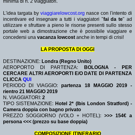
minima di n. 2 viaggiatori.
L'idea targata by
viaggiarelowcost.org
nasce con l'intento di
incentivare ed insegnare a tutti i viaggiatori "
fai da te
" ad
utilizzare e sfruttare a pieno le risorse presenti sullo stesso
portale web a dimostrazione che è possibile viaggiare e
concedersi una
vacanza lowcost
anche in tempi di crisi!
LA PROPOSTA DI OGGI
DESTINAZIONE:
Londra (Regno Unito)
AEROPORTO DI PARTENZA:
BOLOGNA - PER
CERCARE ALTRI AEROPORTI E/O DATE DI PARTENZA
CLICCA
QUI
PERIODO DI VIAGGIO:
partenza 18 MAGGIO 2019
-
rientro 21 MAGGIO 2019
N. VIAGGIATORI:
2
TIPO SISTEMAZIONE:
Hotel 2* (Ibis London Stratford) -
Camera doppia con bagno privato
PREZZO SOGGIORNO (VOLO + HOTEL):
>>> 154€ a
persona <<< (prezzo su base doppia)
COMPOSIZIONE ITINERARIO