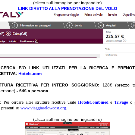
(clicca sull'immagine per ingrandire)
LINK DIRETTO ALLA PRENOTAZIONE DEL VOLO
CERCA E/O LINK UTILIZZATI PER LA RICERCA E PRENO
CETTIVA:
Hotels.com
TTURA RICETTIVA PER INTERO SOGGIORNO:
128€ (prezzo tot
persone)
- 64€ a persona
:
Per cercare altre strutture ricettive usate
HotelsCombined
e
Trivago
o 
presenti su
www.viaggiarelowcost.org
.
(clicca sull'immagine per ingrandire)