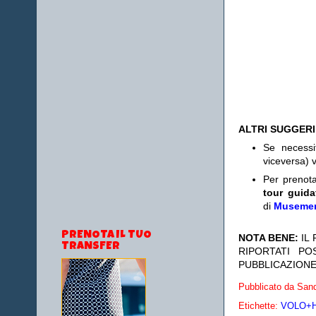
ALTRI SUGGER
Se necess
viceversa) v
Per prenot
tour guida
di
Museme
PRENOTA IL TUO
NOTA BENE:
IL
TRANSFER
RIPORTATI P
PUBBLICAZIONE
Pubblicato da
Sand
Etichette:
VOLO+HO