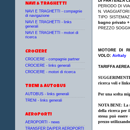
DI PARTENZA 
NAVI & TRAGHETTI
PERIODO DI VIA
N. VIAGGIATORI
NAVI E TRAGHETTI - compagnie
di navigazione
TIPO SISTEMA
NAVI E TRAGHETTI - links
bagno privato +
generali
PREZZO SOGGI
NAVI E TRAGHETTI - motori di
ricerca
MOTORE DI RI
CROCIERE
VOLO:
AirItaly
CROCIERE - compagnie partner
CROCIERE - links generali
TARIFFA AEREA:
CROCIERE - motori di ricerca
SUGGERIMENTI
ricerca voli e links
TRENI & AUTOBUS
AUTOBUS - links generali
Per una scelta mig
TRENI - links generali
NOTA BENE: La sce
della ricerca per 
AEROPORTI
stessa può essere
prezzo utilizzando
AEROPORTI - news
TRANSFER DA/PER AEROPORTI