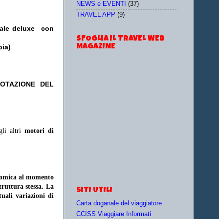
NEWS e EVENTI
(37)
TRAVEL APP
(9)
iale deluxe con
SFOGLIA IL TRAVEL WEB
MAGAZINE
pia)
NOTAZIONE DEL
gli altri
motori di
onomica al momento
struttura stessa. La
SITI UTILI
uali variazioni di
Carta doganale del viaggiatore
CCISS Viaggiare Informati