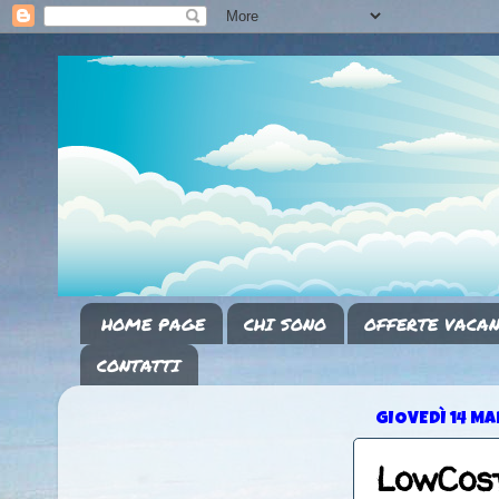
HOME PAGE
CHI SONO
OFFERTE VACAN
CONTATTI
GIOVEDÌ 14 M
LowCost