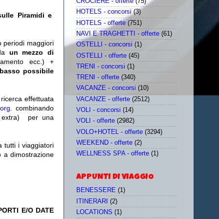
CROCIERE - offerte
(75)
HOTELS - concorsi
(3)
sulle Piramidi e
HOTELS - offerte
(751)
NAVI E TRAGHETTI - offerte
(61)
o periodi maggiori
OSTELLI - concorsi
(1)
da
un mezzo di
OSTELLI - offerte
(45)
tamento ecc.) +
TRENI - concorsi
(1)
 basso possibile
TRENI - offerte
(340)
VACANZE - concorsi
(10)
icerca effettuata
VACANZE - offerte
(2512)
.org
. combinando
VOLI - concorsi
(14)
extra)
per una
VOLI - offerte
(2982)
VOLO+HOTEL - offerte
(3294)
WEEKEND - offerte
(2)
utti i viaggiatori
WELLNESS SPA - offerte
(1)
eb a dimostrazione
APPUNTI DI VIAGGIO
BENESSERE
(1)
ITINERARI
(2)
PORTI E/O DATE
LOCATIONS
(1)