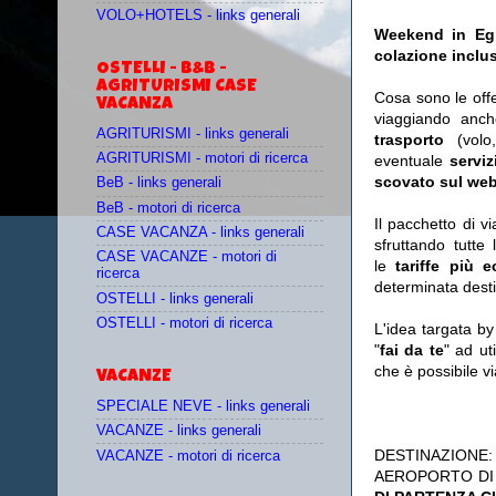
VOLO+HOTELS - links generali
Weekend in Egit
colazione inclus
OSTELLI - B&B -
AGRITURISMI CASE
Cosa sono le off
VACANZA
viaggiando anc
AGRITURISMI - links generali
trasporto
(vol
AGRITURISMI - motori di ricerca
eventuale
serviz
scovato sul web
BeB - links generali
BeB - motori di ricerca
Il pacchetto di v
CASE VACANZA - links generali
sfruttando tutte 
CASE VACANZE - motori di
le
tariffe più 
ricerca
determinata desti
OSTELLI - links generali
OSTELLI - motori di ricerca
L'idea targata b
"
fai da te
" ad ut
che è possibile 
VACANZE
SPECIALE NEVE - links generali
VACANZE - links generali
DESTINAZIONE
VACANZE - motori di ricerca
AEROPORTO DI