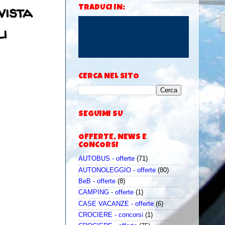
vista
TRADUCI IN:
li
CERCA NEL SITO
SEGUIMI SU
OFFERTE, NEWS E
CONCORSI
AUTOBUS - offerte
(71)
AUTONOLEGGIO - offerte
(80)
BeB - offerte
(8)
CAMPING - offerte
(1)
CASE VACANZE - offerte
(6)
CROCIERE - concorsi
(1)