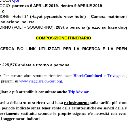
CLICCA
QUI
GGIO:
partenza 6 APRILE 2019- rientro 9 APRILE 2019
:
2
ZIONE:
Hotel 3* (Hayat pyramids view hotel) - Camera matrimon
 colazione inclusa
ORNO (VOLI + SOGGIORNO):
289€ a persona (prezzo su base dop
COMPOSIZIONE ITINERARIO
CERCA E/O LINK UTILIZZATI PER LA RICERCA E LA PRE
 225,57
€ andata e ritorno a persona
:
Per cercare altre strutture ricettive usate
HotelsCombined
e
Trivago
o 
presenti su
www.viaggiarelowcost.org
.
liore e più attendibile consultate anche
TripAdvisor
.
lta della struttura ricettiva si basa
esclusivamente
sulla tariffa più ec
il periodo indicato
senza tener conto
delle caratteristiche e/o servizi della 
 ovviamente sostituita secondo le proprie esigenze e/o necessità con event
 i suggerimenti indicati.