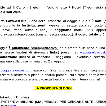
to ad Il Cairo - 3 giorni - Volo diretto + Hotel 3* con vista 
a a soli 289€!
erte
LowCostTrip
? Sono delle "proposte" di viaggio di
2 o più notti
(
he durante le
festività, ponti, weekend, estate
ecc.)
composte 
o, nave, treno, autobus ecc.)
+ soggiorno
(hotel, B&B, appar
io extra
(autonoleggio, transfer, escursioni,ecc.) al
costo totale più
!
iaggio
è puramente "esemplificativo"
ed è creato sulla base di una r
le risorse (
motori di ricerca
e
links
) presenti su
viaggiarelowcost
economiche
(mezzo di trasporto + soggiorno + eventuale servizio 
nazione sulla base minima di n. 2 viaggiatori.
y
viaggiarelowcost.org
nasce con l'intento di incentivare ed insegnare a t
ilizzare e sfruttare a pieno le risorse presenti sullo stesso portale w
viaggiare e concedersi una
vacanza lowcost
anche in tempi di crisi!
LA PROPOSTA DI OGGI
:
Istanbul (Turchia)
 PARTENZA:
MILANO (MALPENSA) - PER CERCARE ALTRI AERO