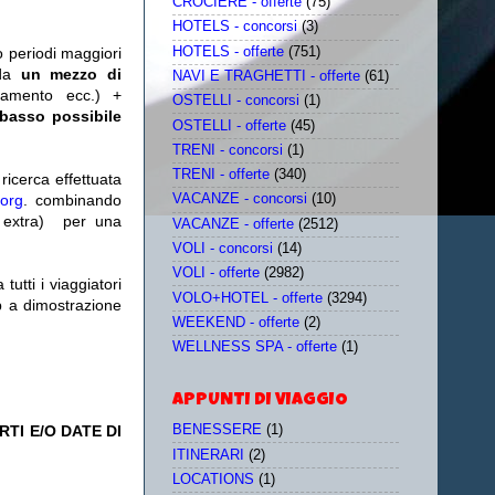
CROCIERE - offerte
(75)
HOTELS - concorsi
(3)
HOTELS - offerte
(751)
o periodi maggiori
da
un mezzo di
NAVI E TRAGHETTI - offerte
(61)
tamento ecc.) +
OSTELLI - concorsi
(1)
 basso possibile
OSTELLI - offerte
(45)
TRENI - concorsi
(1)
TRENI - offerte
(340)
icerca effettuata
.org
. combinando
VACANZE - concorsi
(10)
extra)
per una
VACANZE - offerte
(2512)
VOLI - concorsi
(14)
VOLI - offerte
(2982)
utti i viaggiatori
VOLO+HOTEL - offerte
(3294)
eb a dimostrazione
WEEKEND - offerte
(2)
WELLNESS SPA - offerte
(1)
APPUNTI DI VIAGGIO
TI E/O DATE DI
BENESSERE
(1)
ITINERARI
(2)
LOCATIONS
(1)