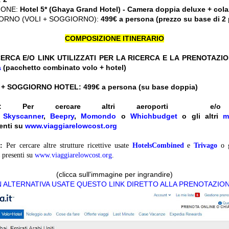
IONE:
Hotel 5* (Ghaya Grand Hotel) - Camera doppia deluxe + cola
ORNO (VOLI + SOGGIORNO):
499€ a persona (prezzo su base di 2
COMPOSIZIONE ITINERARIO
ERCA E/O LINK UTILIZZATI PER LA RICERCA E LA PRENOTAZI
a
(pacchetto combinato volo + hotel)
 + SOGGIORNO HOTEL: 499
€ a persona (su base doppia)
:
Per cercare altri aeroporti e
e
Skyscanner
,
Beepry
,
Momondo
o
Whichbudget
o gli altri
m
enti su
www.viaggiarelowcost.org
:
Per cercare altre strutture ricettive usate
HotelsCombined
e
Trivago
o 
presenti su
www.viaggiarelowcost.org
.
(clicca sull'immagine per ingrandire)
N ALTERNATIVA USATE QUESTO LINK DIRETTO ALLA PRENOTAZIO