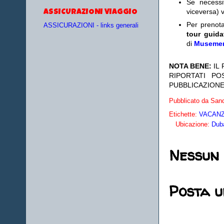
Se necess
viceversa) v
ASSICURAZIONI VIAGGIO
Per prenot
ASSICURAZIONI - links generali
tour guida
di
Museme
NOTA BENE:
IL
RIPORTATI P
PUBBLICAZIONE
Pubblicato da
Sand
Etichette:
VACANZE
Ubicazione:
Duba
Nessun
Posta 