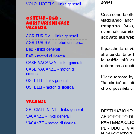
499€!
VOLO+HOTELS - links generali
Cosa sono le off
OSTELLI - B&B -
viaggiando anc
AGRITURISMI CASE
trasporto
(vol
VACANZA
eventuale
serviz
AGRITURISMI - links generali
scovato sul web
AGRITURISMI - motori di ricerca
Il pacchetto di v
BeB - links generali
sfruttando tutte 
BeB - motori di ricerca
le
tariffe più 
CASE VACANZA - links generali
determinata desti
CASE VACANZE - motori di
ricerca
L'idea targata b
OSTELLI - links generali
"
fai da te
" ad ut
OSTELLI - motori di ricerca
che è possibile 
VACANZE
SPECIALE NEVE - links generali
DESTINAZIONE
AEROPORTO DI
VACANZE - links generali
PARTENZA CLI
VACANZE - motori di ricerca
PERIODO DI VIA
N. VIAGGIATORI