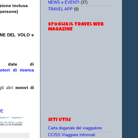
NEWS e EVENTI
(37)
zione inclusa
TRAVEL APP
(9)
 persone)
SFOGLIA IL TRAVEL WEB
MAGAZINE
ONE DEL VOLO e
/o date
di
otori di ricerca
gli altri
motori di
NE
SITI UTILI
Carta doganale del viaggiatore
CCISS Viaggiare Informati