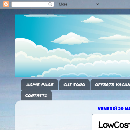
HOME PAGE
CHI SONO
OFFERTE VACAN
CONTATTI
VENERDÌ 29 M
LowCost