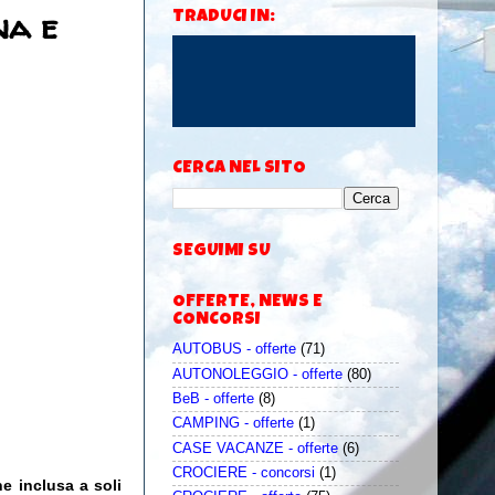
na e
TRADUCI IN:
CERCA NEL SITO
SEGUIMI SU
OFFERTE, NEWS E
CONCORSI
AUTOBUS - offerte
(71)
AUTONOLEGGIO - offerte
(80)
BeB - offerte
(8)
CAMPING - offerte
(1)
CASE VACANZE - offerte
(6)
CROCIERE - concorsi
(1)
one inclusa
a soli