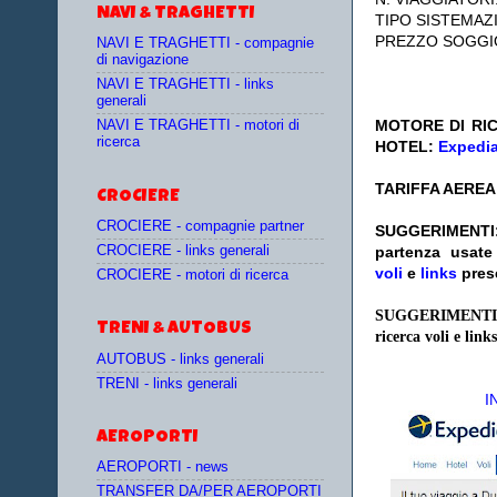
NAVI & TRAGHETTI
TIPO SISTEMAZ
PREZZO SOGGI
NAVI E TRAGHETTI - compagnie
di navigazione
NAVI E TRAGHETTI - links
generali
MOTORE DI RIC
NAVI E TRAGHETTI - motori di
ricerca
HOTEL:
Expedi
TARIFFA AEREA
CROCIERE
CROCIERE - compagnie partner
SUGGERIMENTI
CROCIERE - links generali
partenza
usat
voli
e
links
pres
CROCIERE - motori di ricerca
SUGGERIMENTI
TRENI & AUTOBUS
ricerca voli e links
AUTOBUS - links generali
TRENI - links generali
I
AEROPORTI
AEROPORTI - news
TRANSFER DA/PER AEROPORTI