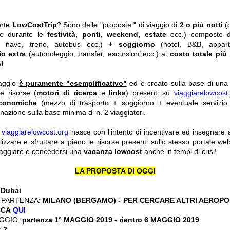
erte
LowCostTrip
? Sono delle "proposte " di viaggio di
2 o più notti
(
he durante le
festività, ponti, weekend, estate
ecc.)
composte 
o, nave, treno, autobus ecc.)
+ soggiorno
(hotel, B&B, appar
io extra
(autonoleggio, transfer, escursioni,ecc.) al
costo totale più
!
iaggio
è puramente "esemplificativo"
ed è creato sulla base di una r
le risorse (
motori di ricerca
e
links
) presenti su
viaggiarelowcost
economiche
(mezzo di trasporto + soggiorno + eventuale servizio 
nazione sulla base minima di n. 2 viaggiatori.
y
viaggiarelowcost.org
nasce con l'intento di incentivare ed insegnare a t
ilizzare e sfruttare a pieno le risorse presenti sullo stesso portale w
viaggiare e concedersi una
vacanza lowcost
anche in tempi di crisi!
LA PROPOSTA DI OGGI
:
Dubai
 PARTENZA:
MILANO (BERGAMO) - PER CERCARE ALTRI AEROPOR
CCA
QUI
GGIO:
partenza 1° MAGGIO 2019 - rientro 6 MAGGIO 2019
:
2