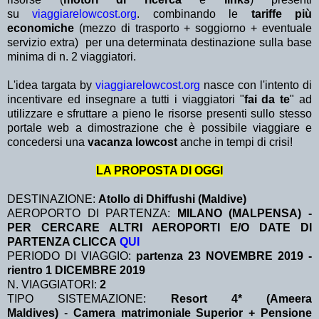
su
viaggiarelowcost.org
. combinando le
tariffe più
economiche
(mezzo di trasporto + soggiorno + eventuale
servizio extra)
per una determinata destinazione sulla base
minima di n. 2 viaggiatori.
L'idea targata by
viaggiarelowcost.org
nasce con l'intento di
incentivare ed insegnare a tutti i viaggiatori "
fai da te
" ad
utilizzare e sfruttare a pieno le risorse presenti sullo stesso
portale web a dimostrazione che è possibile viaggiare e
concedersi una
vacanza lowcost
anche in tempi di crisi!
LA PROPOSTA DI OGGI
DESTINAZIONE:
Atollo di Dhiffushi (Maldive)
AEROPORTO DI PARTENZA:
MILANO (MALPENSA) -
PER CERCARE ALTRI AEROPORTI E/O DATE DI
PARTENZA CLICCA
QUI
PERIODO DI VIAGGIO:
partenza 23 NOVEMBRE 2019 -
rientro 1 DICEMBRE 2019
N. VIAGGIATORI:
2
TIPO SISTEMAZIONE:
Resort 4* (Ameera
Maldives)
-
Camera matrimoniale Superior + Pensione