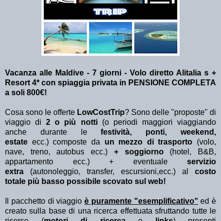
Vacanza alle Maldive - 7 giorni - Volo diretto Alitalia s +
Resort 4* con spiaggia privata in PENSIONE COMPLETA
a soli 800€!
Cosa sono le offerte
LowCostTrip
? Sono delle "proposte" di
viaggio di
2 o più notti
(o periodi maggiori viaggiando
anche durante le
festività, ponti, weekend,
estate
ecc.)
composte da
un mezzo di trasporto
(volo,
nave, treno, autobus ecc.)
+ soggiorno
(hotel, B&B,
appartamento ecc.) + eventuale
servizio
extra
(autonoleggio, transfer, escursioni,ecc.) al
costo
totale più basso possibile scovato sul web!
Il pacchetto di viaggio
è puramente "esemplificativo"
ed è
creato sulla base di una ricerca effettuata sfruttando tutte le
risorse (
motori di ricerca
e
links
) presenti