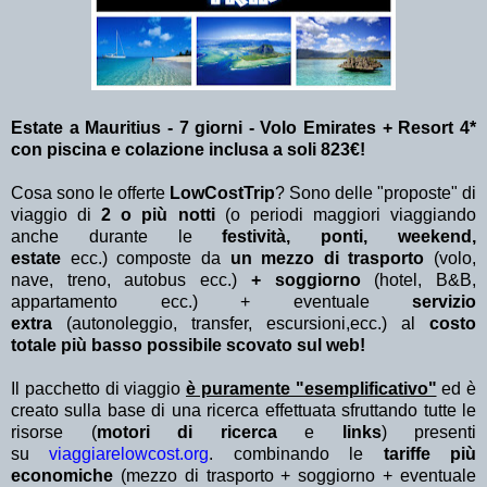
Estate a Mauritius - 7 giorni - Volo Emirates + Resort 4*
con piscina e colazione inclusa a soli 823€!
Cosa sono le offerte
LowCostTrip
? Sono delle "proposte" di
viaggio di
2 o più notti
(o periodi maggiori viaggiando
anche durante le
festività, ponti, weekend,
estate
ecc.)
composte da
un mezzo di trasporto
(volo,
nave, treno, autobus ecc.)
+ soggiorno
(hotel, B&B,
appartamento ecc.) + eventuale
servizio
extra
(autonoleggio, transfer, escursioni,ecc.) al
costo
totale più basso possibile scovato sul web!
Il pacchetto di viaggio
è puramente "esemplificativo"
ed è
creato sulla base di una ricerca effettuata sfruttando tutte le
risorse (
motori di ricerca
e
links
) presenti
su
viaggiarelowcost.org
. combinando le
tariffe più
economiche
(mezzo di trasporto + soggiorno + eventuale