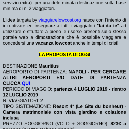
servizio extra)
per una determinata destinazione sulla base
minima di n. 2 viaggiatori.
L'idea targata by
viaggiarelowcost.org
nasce con l'intento di
incentivare ed insegnare a tutti i viaggiatori "
fai da te
" ad
utilizzare e sfruttare a pieno le risorse presenti sullo stesso
portale web a dimostrazione che è possibile viaggiare e
concedersi una
vacanza lowcost
anche in tempi di crisi!
LA PROPOSTA DI OGGI
DESTINAZIONE
Mauritius
AEROPORTO DI PARTENZA:
NAPOLI - PER CERCARE
ALTRI AEROPORTI E/O DATE DI PARTENZA
CLICCA
QUI
PERIODO DI VIAGGIO:
partenza 4 LUGLIO 2019 - rientro
12 LUGLIO 2019
N. VIAGGIATORI:
2
TIPO SISTEMAZIONE:
Resort 4* (Le Gite du bonheur) -
Camera matrimoniale con vista giardino e colazione
inclusa
PREZZO SOGGIORNO (VOLO + SOGGIORNO):
823€ a