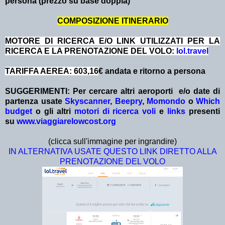
persona (prezzo su base doppia)
COMPOSIZIONE ITINERARIO
MOTORE DI RICERCA E/O LINK UTILIZZATI PER LA
RICERCA E LA PRENOTAZIONE DEL VOLO:
lol.travel
TARIFFA AEREA: 603,16
€ andata e ritorno a persona
SUGGERIMENTI:
Per cercare altri aeroporti e/o date
di
partenza
usate
Skyscanner
,
Beepry
,
Momondo
o
Which
budget
o gli altri
motori di ricerca voli
e
links
presenti
su
www.viaggiarelowcost.org
(clicca sull'immagine per ingrandire)
IN ALTERNATIVA USATE QUESTO LINK DIRETTO ALLA
PRENOTAZIONE DEL VOLO