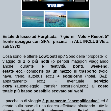
Estate di lusso ad Hurghada - 7 giorni - Volo + Resort 5*
fronte spiaggia con SPA, piscina in ALL INCLUSIVE a
soli 537€!
Cosa sono le offerte
LowCostTrip
? Sono delle "proposte" di
viaggio di
2 o più notti
(o periodi maggiori viaggiando
anche durante le
festività, ponti, weekend,
estate
ecc.)
composte da
un mezzo di trasporto
(volo,
nave, treno, autobus ecc.)
+ soggiorno
(hotel, B&B,
appartamento ecc.) + eventuale
servizio
extra
(autonoleggio, transfer, escursioni,ecc.) al
costo
totale più basso possibile scovato sul web!
Il pacchetto di viaggio
è puramente "esemplificativo"
ed è
creato sulla base di una ricerca effettuata sfruttando tutte le
risorse (
motori di ricerca
e
links
) presenti