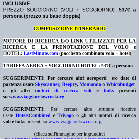
INCLUSIVE
PREZZO SOGGIORNO (VOLI + SOGGIORNO):
537€ a
persona (prezzo su base doppia)
COMPOSIZIONE ITINERARIO
MOTORE DI RICERCA E/O LINK UTILIZZATI PER LA
RICERCA E LA PRENOTAZIONE DEL VOLO e
HOTEL:
LastMinute.com
(pacchetto combinato volo + hotel)
TARIFFA AEREA + SOGGIORNO HOTEL: 537
€ a persona
SUGGERIMENTI:
Per cercare altri aeroporti e/o date
di
partenza
usate
Skyscanner
,
Beepry
,
Momondo
o
Whichbudget
o gli altri
motori di ricerca voli
e
links
presenti
su
www.viaggiarelowcost.org
SUGGERIMENTI:
Per cercare altre strutture ricettive
usate
HotelsCombined
e
Trivago
o gli altri
motori di ricerca
voli e links
presenti su
www.viaggiarelowcost.org
.
(clicca sull'immagine per ingrandire)