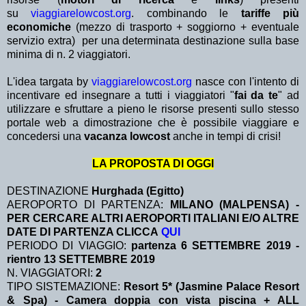
su
viaggiarelowcost.org
. combinando le
tariffe più
economiche
(mezzo di trasporto + soggiorno + eventuale
servizio extra)
per una determinata destinazione sulla base
minima di n. 2 viaggiatori.
L'idea targata by
viaggiarelowcost.org
nasce con l'intento di
incentivare ed insegnare a tutti i viaggiatori "
fai da te
" ad
utilizzare e sfruttare a pieno le risorse presenti sullo stesso
portale web a dimostrazione che è possibile viaggiare e
concedersi una
vacanza lowcost
anche in tempi di crisi!
LA PROPOSTA DI OGGI
DESTINAZIONE
Hurghada (Egitto)
AEROPORTO DI PARTENZA:
MILANO (MALPENSA) -
PER CERCARE ALTRI AEROPORTI ITALIANI E/O ALTRE
DATE DI PARTENZA CLICCA
QUI
PERIODO DI VIAGGIO:
partenza 6 SETTEMBRE 2019 -
rientro 13 SETTEMBRE 2019
N. VIAGGIATORI:
2
TIPO SISTEMAZIONE:
Resort 5* (Jasmine Palace Resort
& Spa) - Camera doppia con vista piscina + ALL