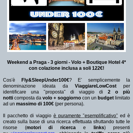
Weekend a Praga - 3 giorni - Volo + Boutique Hotel 4*
con colazione inclusa a
soli 122€!
Cos'è
Fly&SleepUnder100€
? E' semplicemente la
denominazione ideata da
ViaggiareLowCost
per
identificare una "proposta" di viaggio di
2 o più
notti
composta da
volo + soggiorno
con un
budget
limitato
ad un
massimo di 100€
(per persona).
Il pacchetto di viaggio
è puramente "esemplificativo"
ed è
creato sulla base di una ricerca effettuata sfruttando tutte le
risorse (
motori di ricerca
e
links
) presenti