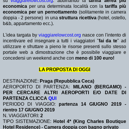
su
viaggiarelowcost.org
. abbinando la
tariffa aerea più
economica
per una determinata località con la
tariffa più
economica per un pernottamento
(solitamente in camera
doppia - 2 persone) in una
struttura ricettiva
(hotel, ostello,
b&b, appartamento ecc.).
L'idea targata by
viaggiarelowcost.org
nasce con l'intento di
incentivare ed insegnare a tutti i viaggiatori "
fai da te
" ad
utilizzare e sfruttare a pieno le risorse presenti sullo stesso
portale web a dimostrazione che è possibile viaggiare e
concedersi un weekend anche con
meno di 100 euro!
LA PROPOSTA DI OGGI
DESTINAZIONE:
Praga (Repubblica Ceca)
AEROPORTO DI PARTENZA:
MILANO (BERGAMO) -
PER CERCARE ALTRI AEROPORTI E/O DATE DI
PARTENZA CLICCA
QUI
PERIODO DI VIAGGIO:
partenza 14 GIUGNO 2019
-
rientro 17 GIUGNO 2019
N. VIAGGIATORI:
2
TIPO SISTEMAZIONE:
Hotel 4* (King Charles Boutique
Hotel Residence) - Camera doppia con bagno privato