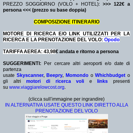
PREZZO SOGGIORNO (VOLO + HOTEL):
>>> 122€ a
persona <<< (prezzo su base doppia)
COMPOSIZIONE ITINERARIO
MOTORE DI RICERCA E/O LINK UTILIZZATI PER LA
RICERCA E LA PRENOTAZIONE DEL VOLO:
Opodo
TARIFFA AEREA: 43,98
€ andata e ritorno a persona
SUGGERIMENTI:
Per cercare altri aeroporti e/o date di
partenza
usate
Skyscanner
,
Beepry
,
Momondo
o
Whichbudget
o
gli altri
motori di ricerca voli
e
links
presenti
su
www.viaggiarelowcost.org
.
(clicca sull'immagine per ingrandire)
IN ALTERNATIVA USATE QUESTO LINK DIRETTO ALLA
PRENOTAZIONE DEL VOLO