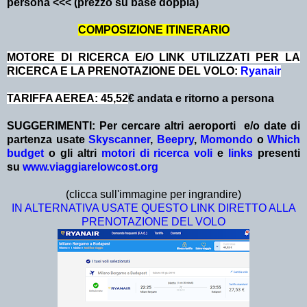
persona <<< (prezzo su base doppia)
COMPOSIZIONE ITINERARIO
MOTORE DI RICERCA E/O LINK UTILIZZATI PER LA
RICERCA E LA PRENOTAZIONE DEL VOLO:
Ryanair
TARIFFA AEREA: 45,52
€ andata e ritorno a persona
SUGGERIMENTI:
Per cercare altri aeroporti e/o date
di
partenza
usate
Skyscanner
,
Beepry
,
Momondo
o
Which
budget
o gli altri
motori di ricerca voli
e
links
presenti
su
www.viaggiarelowcost.org
(clicca sull'immagine per ingrandire)
IN ALTERNATIVA USATE QUESTO LINK DIRETTO ALLA
PRENOTAZIONE DEL VOLO