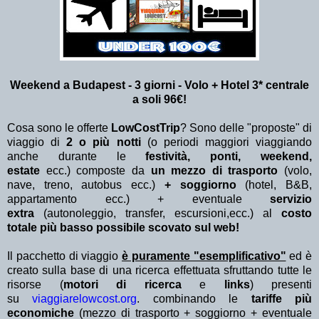
Weekend a Budapest - 3
giorni - Volo + Hotel 3* centrale
a soli 96€!
Cosa sono le offerte
LowCostTrip
? Sono delle "proposte" di
viaggio di
2 o più notti
(o periodi maggiori viaggiando
anche durante le
festività, ponti, weekend,
estate
ecc.)
composte da
un mezzo di trasporto
(volo,
nave, treno, autobus ecc.)
+ soggiorno
(hotel, B&B,
appartamento ecc.) + eventuale
servizio
extra
(autonoleggio, transfer, escursioni,ecc.) al
costo
totale più basso possibile scovato sul web!
Il pacchetto di viaggio
è puramente "esemplificativo"
ed è
creato sulla base di una ricerca effettuata sfruttando tutte le
risorse (
motori di ricerca
e
links
) presenti
su
viaggiarelowcost.org
. combinando le
tariffe più
economiche
(mezzo di trasporto + soggiorno + eventuale