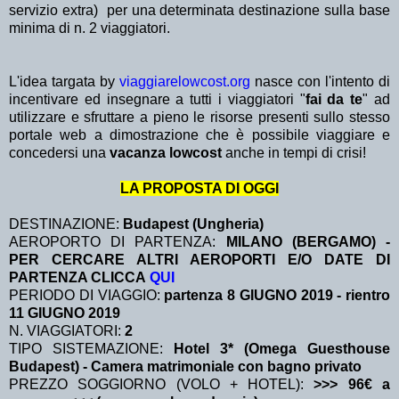
servizio extra)
per una determinata destinazione sulla base
minima di n. 2 viaggiatori.
L'idea targata by
viaggiarelowcost.org
nasce con l'intento di
incentivare ed insegnare a tutti i viaggiatori "
fai da te
" ad
utilizzare e sfruttare a pieno le risorse presenti sullo stesso
portale web a dimostrazione che è possibile viaggiare e
concedersi una
vacanza lowcost
anche in tempi di crisi!
LA PROPOSTA DI OGGI
DESTINAZIONE:
Budapest (Ungheria)
AEROPORTO DI PARTENZA:
MILANO (BERGAMO) -
PER CERCARE ALTRI AEROPORTI E/O DATE DI
PARTENZA CLICCA
QUI
PERIODO DI VIAGGIO:
partenza 8 GIUGNO 2019
- rientro
11 GIUGNO 2019
N. VIAGGIATORI:
2
TIPO SISTEMAZIONE:
Hotel 3* (Omega Guesthouse
Budapest) - Camera matrimoniale con bagno privato
PREZZO SOGGIORNO (VOLO + HOTEL):
>>> 96€ a