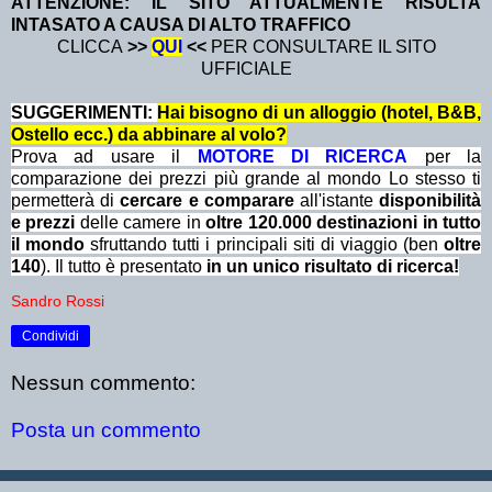
ATTENZIONE: IL SITO ATTUALMENTE RISULTA
INTASATO A CAUSA DI ALTO TRAFFICO
CLICCA
>>
QUI
<<
PER CONSULTARE IL SITO
UFFICIALE
SUGGERIMENTI:
Hai bisogno di un alloggio (hotel, B&B,
Ostello ecc.) da abbinare al volo?
Prova ad usare il
MOTORE DI RICERCA
per la
comparazione dei prezzi più grande al mondo Lo stesso ti
permetterà di
cercare e comparare
all'istante
disponibilità
e prezzi
delle camere in
oltre 120.000 destinazioni in tutto
il mondo
sfruttando tutti i principali siti di viaggio (ben
oltre
140
). Il tutto è presentato
in un unico risultato di ricerca!
Sandro Rossi
Condividi
Nessun commento:
Posta un commento