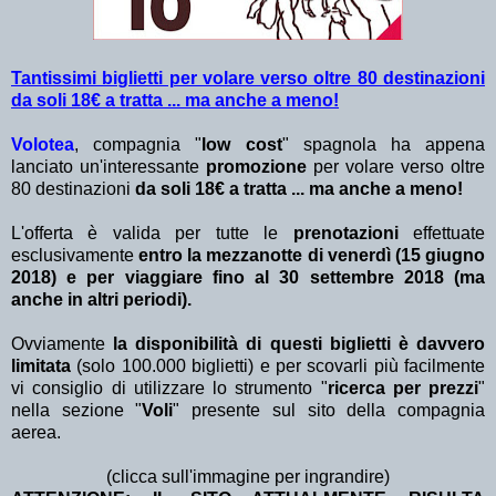
Tantissimi biglietti per volare verso oltre 80 destinazioni
da soli 18€ a tratta ... ma anche a meno!
Volotea
, compagnia "
low cost
" spagnola ha appena
lanciato un'interessante
promozione
per volare verso oltre
80 destinazioni
da soli 18€ a tratta ... ma anche a meno!
L'offerta è valida per tutte le
prenotazioni
effettuate
esclusivamente
entro la mezzanotte di venerdì (15 giugno
2018) e per viaggiare fino al 30 settembre 2018 (ma
anche in altri periodi).
Ovviamente
la disponibilità di questi biglietti è davvero
limitata
(solo 100.000 biglietti)
e per scovarli più facilmente
vi consiglio di utilizzare lo strumento "
ricerca per prezzi
"
nella sezione "
Voli
" presente sul sito della compagnia
aerea.
(clicca sull'immagine per ingrandire)