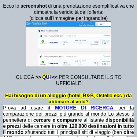
Ecco lo
screenshot
di una prenotazione esemplificativa che
dimostra la veridicità dell'offerta:
(clicca sull'immagine per ingrandire)
CLICCA
>>
QU
I
<<
PER CONSULTARE IL SITO
UFFICIALE
Hai bisogno di un alloggio (hotel, B&B, Ostello ecc.) da
abbinare al volo?
Prova ad usare il
MOTORE DI RICERCA
per la
comparazione dei prezzi più grande al mondo Lo stesso ti
permetterà di
cercare e comparare
all'istante
disponibilità
e prezzi
delle camere in
oltre 120.000 destinazioni in tutto
il mondo
sfruttando tutti i principali siti di viaggio (ben
oltre