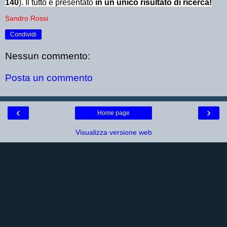
140
). Il tutto è presentato
in un unico risultato di ricerca!
Sandro Rossi
Condividi
Nessun commento:
Posta un commento
‹
›
Home page
Visualizza versione web