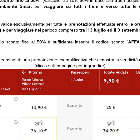
sconto fino al 50%
(variabile tra 10%-50% in base alla tratta acquis
ambiente Smart
per
viaggiare
su tutti i treni
e verso tutte le d
valida esclusivamente per tutte le
prenotazioni
effettuate
entro le or
)
e
per
viaggiare
nel periodo compreso
tra il 3 luglio ed il 9 settemb
llo sconto fino al 50% è sufficiente inserire il codice sconto "
AFFA
reenshot di una prenotazione esemplificativa che dimostra la veridicità de
(clicca sull'immagine per ingrandire)