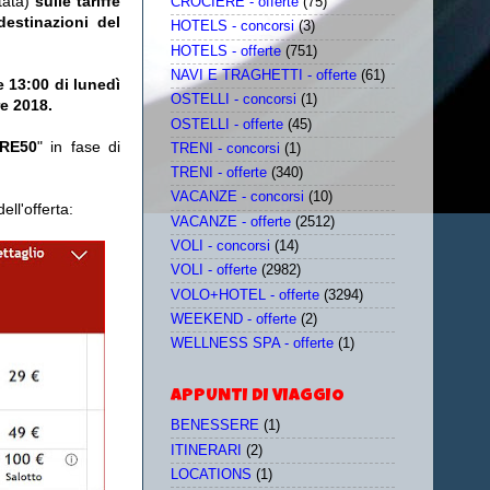
tata)
sulle tariffe
CROCIERE - offerte
(75)
estinazioni del
HOTELS - concorsi
(3)
HOTELS - offerte
(751)
NAVI E TRAGHETTI - offerte
(61)
e 13:00 di lunedì
OSTELLI - concorsi
(1)
re 2018.
OSTELLI - offerte
(45)
RE50
" in fase di
TRENI - concorsi
(1)
TRENI - offerte
(340)
VACANZE - concorsi
(10)
ll'offerta:
VACANZE - offerte
(2512)
VOLI - concorsi
(14)
VOLI - offerte
(2982)
VOLO+HOTEL - offerte
(3294)
WEEKEND - offerte
(2)
WELLNESS SPA - offerte
(1)
APPUNTI DI VIAGGIO
BENESSERE
(1)
ITINERARI
(2)
LOCATIONS
(1)