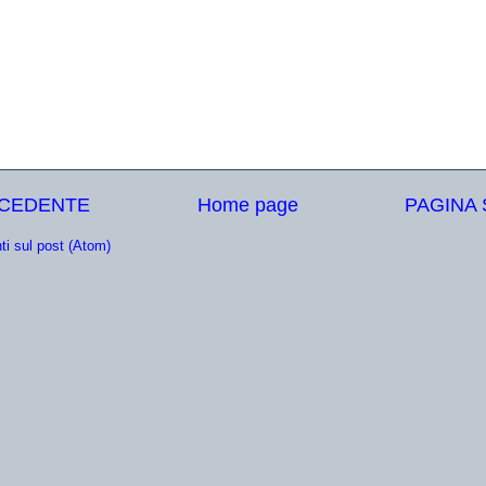
ECEDENTE
Home page
PAGINA
i sul post (Atom)