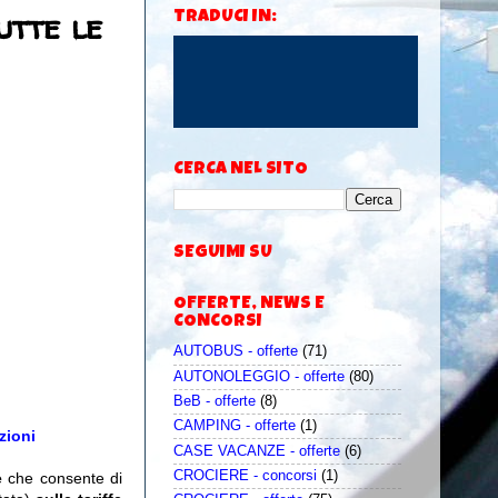
utte le
TRADUCI IN:
CERCA NEL SITO
SEGUIMI SU
OFFERTE, NEWS E
CONCORSI
AUTOBUS - offerte
(71)
AUTONOLEGGIO - offerte
(80)
BeB - offerte
(8)
CAMPING - offerte
(1)
zioni
CASE VACANZE - offerte
(6)
CROCIERE - concorsi
(1)
e
che consente di