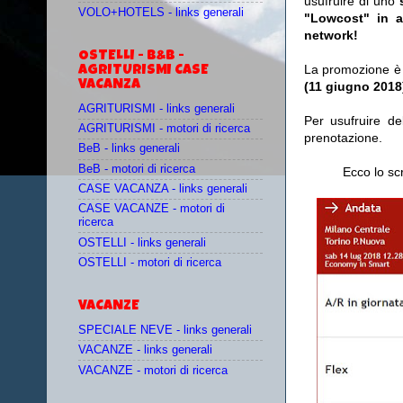
usufruire di uno
VOLO+HOTELS - links generali
"Lowcost" in 
network!
OSTELLI - B&B -
La promozione è 
AGRITURISMI CASE
VACANZA
(11 giugno 2018
AGRITURISMI - links generali
Per usufruire de
AGRITURISMI - motori di ricerca
prenotazione.
BeB - links generali
BeB - motori di ricerca
Ecco lo sc
CASE VACANZA - links generali
CASE VACANZE - motori di
ricerca
OSTELLI - links generali
OSTELLI - motori di ricerca
VACANZE
SPECIALE NEVE - links generali
VACANZE - links generali
VACANZE - motori di ricerca