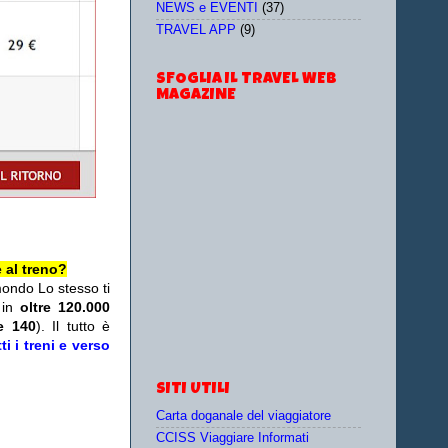
NEWS e EVENTI
(37)
TRAVEL APP
(9)
SFOGLIA IL TRAVEL WEB
MAGAZINE
 al treno?
mondo Lo stesso ti
 in
oltre 120.000
re 140
). Il tutto è
i i treni e verso
SITI UTILI
Carta doganale del viaggiatore
CCISS Viaggiare Informati