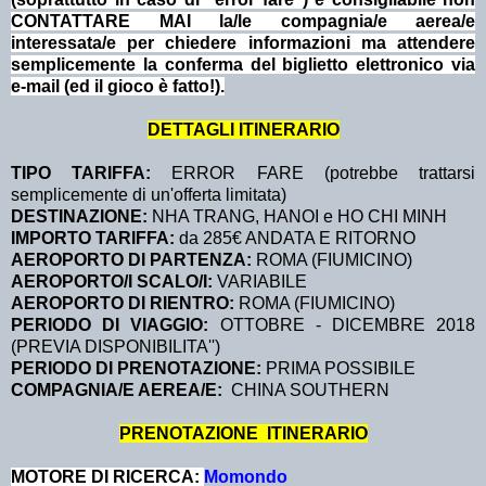
CONTATTARE MAI la/le compagnia/e aerea/e
interessata/e per chiedere informazioni ma attendere
semplicemente la conferma del biglietto elettronico via
e-mail (ed il gioco è fatto!).
DETTAGLI ITINERARIO
TIPO TARIFFA:
ERROR FARE (potrebbe trattarsi
semplicemente di un'offerta limitata)
DESTINAZIONE:
NHA TRANG, HANOI e HO CHI MINH
IMPORTO TARIFFA:
da 285€ ANDATA E RITORNO
AEROPORTO DI PARTENZA:
ROMA (FIUMICINO)
AEROPORTO/I SCALO/I:
VARIABILE
AEROPORTO DI RIENTRO:
ROMA (FIUMICINO)
PERIODO DI VIAGGIO:
OTTOBRE - DICEMBRE 2018
(PREVIA DISPONIBILITA'')
PERIODO DI PRENOTAZIONE:
PRIMA POSSIBILE
COMPAGNIA/E AEREA/E:
CHINA SOUTHERN
PRENOTAZIONE ITINERARIO
MOTORE DI RICERCA:
Momondo