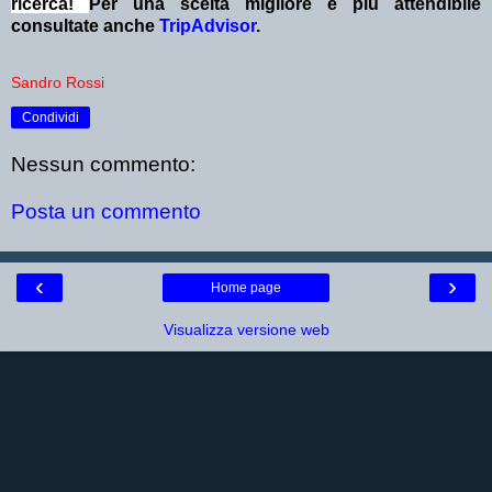
ricerca!
Per una scelta migliore e più attendibile
consultate anche
TripAdvisor
.
Sandro Rossi
Condividi
Nessun commento:
Posta un commento
‹
›
Home page
Visualizza versione web