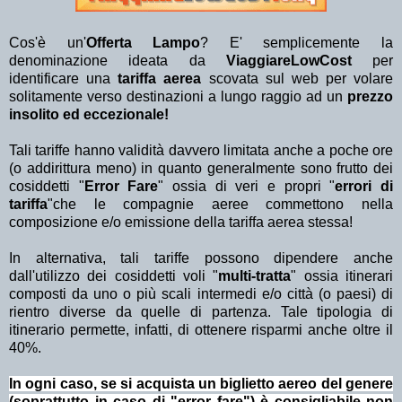
Cos'è un'
Offerta Lampo
? E' semplicemente la
denominazione ideata da
ViaggiareLowCost
per
identificare una
tariffa aerea
scovata sul web per volare
solitamente verso destinazioni a lungo raggio ad un
prezzo
insolito ed eccezionale!
Tali tariffe hanno validità davvero limitata anche a poche ore
(o addirittura meno) in quanto generalmente sono frutto dei
cosiddetti "
Error Fare
" ossia di veri e propri "
errori di
tariffa
"che le compagnie aeree commettono nella
composizione e/o emissione della tariffa aerea stessa!
In alternativa, tali tariffe possono dipendere anche
dall'utilizzo dei cosiddetti voli "
multi-tratta
" ossia itinerari
composti da uno o più scali intermedi e/o città (o paesi) di
rientro diverse da quelle di partenza. Tale tipologia di
itinerario permette, infatti, di ottenere risparmi anche oltre il
40%.
In ogni caso, se si acquista un biglietto aereo del genere
(soprattutto in caso di "error fare") è consigliabile non