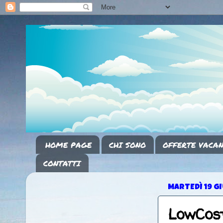
HOME PAGE
CHI SONO
OFFERTE VACAN
CONTATTI
MARTEDÌ 19 G
LowCost