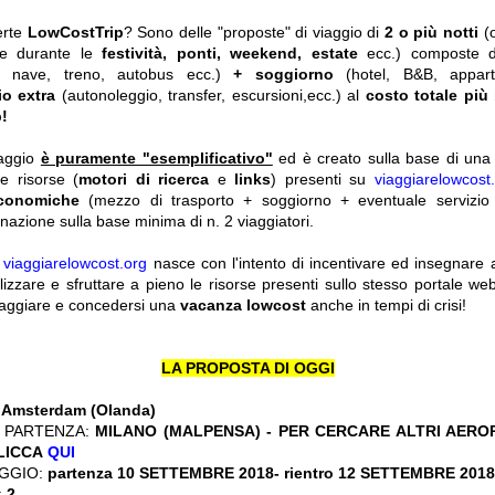
erte
LowCostTrip
? Sono delle "proposte" di viaggio di
2 o più notti
(
he durante le
festività, ponti, weekend, estate
ecc.)
composte 
o, nave, treno, autobus ecc.)
+ soggiorno
(hotel, B&B, appar
io extra
(autonoleggio, transfer, escursioni,ecc.) al
costo totale più
!
iaggio
è puramente "esemplificativo"
ed è creato sulla base di una r
le risorse (
motori di ricerca
e
links
) presenti su
viaggiarelowcost
economiche
(mezzo di trasporto + soggiorno + eventuale servizio 
nazione sulla base minima di n. 2 viaggiatori.
y
viaggiarelowcost.org
nasce con l'intento di incentivare ed insegnare a t
ilizzare e sfruttare a pieno le risorse presenti sullo stesso portale w
viaggiare e concedersi una
vacanza lowcost
anche in tempi di crisi!
LA PROPOSTA DI OGGI
:
Amsterdam (Olanda)
 PARTENZA:
MILANO (MALPENSA)
- PER CERCARE ALTRI AERO
CLICCA
QUI
GGIO:
partenza 10 SETTEMBRE 2018- rientro 12 SETTEMBRE 2018
:
2