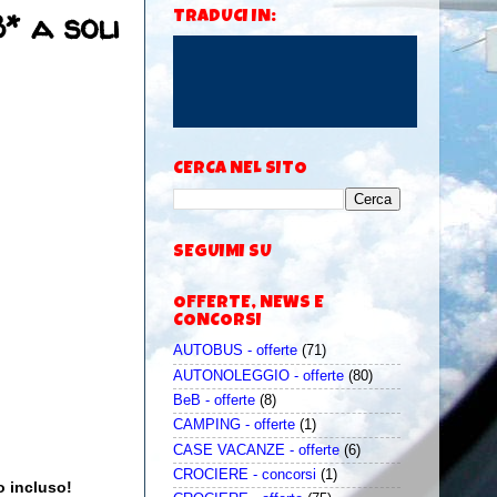
* a soli
TRADUCI IN:
CERCA NEL SITO
SEGUIMI SU
OFFERTE, NEWS E
CONCORSI
AUTOBUS - offerte
(71)
AUTONOLEGGIO - offerte
(80)
BeB - offerte
(8)
CAMPING - offerte
(1)
CASE VACANZE - offerte
(6)
CROCIERE - concorsi
(1)
o incluso!