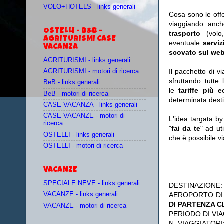
VOLO+HOTELS - links generali
Cosa sono le off
viaggiando anc
OSTELLI - B&B -
trasporto
(vol
AGRITURISMI CASE
eventuale
serviz
VACANZA
scovato sul web
AGRITURISMI - links generali
Il pacchetto di v
AGRITURISMI - motori di ricerca
sfruttando tutte 
BeB - links generali
le
tariffe più 
BeB - motori di ricerca
determinata desti
CASE VACANZA - links generali
CASE VACANZE - motori di
L'idea targata b
ricerca
"
fai da te
" ad ut
OSTELLI - links generali
che è possibile 
OSTELLI - motori di ricerca
VACANZE
SPECIALE NEVE - links generali
DESTINAZIONE
AEROPORTO DI
VACANZE - links generali
DI PARTENZA 
VACANZE - motori di ricerca
PERIODO DI VIA
N. VIAGGIATORI