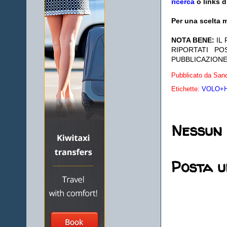
ricerca
o links d
Per una scelta m
NOTA BENE:
IL
RIPORTATI P
PUBBLICAZIONE
Pubblicato da
Sand
Etichette:
VOLO+HO
Nessun
Posta 