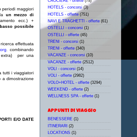
CROCIERE - offerte
(75)
HOTELS - concorsi
(3)
o periodi maggiori
HOTELS - offerte
(751)
da
un mezzo di
tamento ecc.) +
NAVI E TRAGHETTI - offerte
(61)
 basso possibile
OSTELLI - concorsi
(1)
OSTELLI - offerte
(45)
TRENI - concorsi
(1)
icerca effettuata
TRENI - offerte
(340)
.org
. combinando
extra)
per una
VACANZE - concorsi
(10)
VACANZE - offerte
(2512)
VOLI - concorsi
(14)
utti i viaggiatori
VOLI - offerte
(2982)
eb a dimostrazione
VOLO+HOTEL - offerte
(3294)
WEEKEND - offerte
(2)
WELLNESS SPA - offerte
(1)
APPUNTI DI VIAGGIO
PORTI E/O DATE
BENESSERE
(1)
ITINERARI
(2)
LOCATIONS
(1)