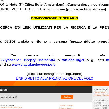
IONE:
Hotel 3* (Citiez Hotel Amsterdam)
-
Camera doppia con bagn
ORNO (VOLO + HOTEL):
137€ a persona (prezzo su base doppia)
COMPOSIZIONE ITINERARIO
CERCA E/O LINK UTILIZZATI PER LA RICERCA E LA PRE
: 58,25
€ andata e ritorno a persona (prezzo ridotto pren
:
Per cercare altri aeroporti e
e
Skyscanner
,
Beepry
,
Momondo
o
Whichbudget
o gli altri
m
enti su
www.viaggiarelowcost.org
(clicca sull'immagine per ingrandire)
LINK DIRETTO ALLA PRENOTAZIONE DEL VOLO