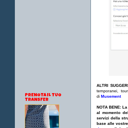
ALTRI SUGGER
temporanei, tour
PRENOTA IL TUO
di
Musement
TRANSFER
NOTA BENE: La s
al momento del
servizi della s
base alle vostr