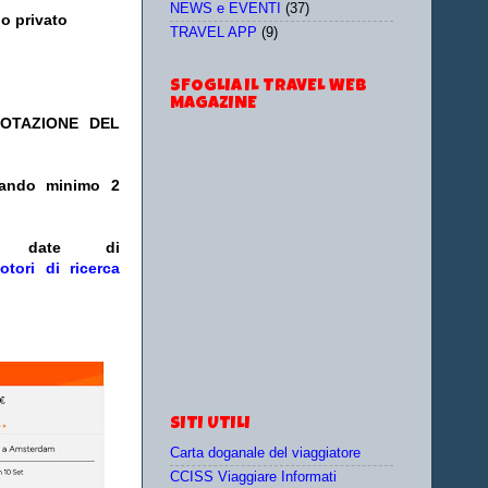
NEWS e EVENTI
(37)
o privato
TRAVEL APP
(9)
SFOGLIA IL TRAVEL WEB
MAGAZINE
NOTAZIONE DEL
otando minimo 2
/o date
di
otori di ricerca
SITI UTILI
Carta doganale del viaggiatore
CCISS Viaggiare Informati