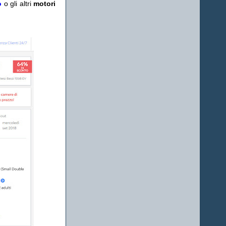
o
o gli altri
motori