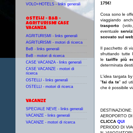
175€!
VOLO+HOTELS - links generali
Cosa sono le off
OSTELLI - B&B -
viaggiando anc
AGRITURISMI CASE
trasporto
(vol
VACANZA
eventuale
serviz
AGRITURISMI - links generali
scovato sul web
AGRITURISMI - motori di ricerca
Il pacchetto di v
BeB - links generali
sfruttando tutte 
BeB - motori di ricerca
le
tariffe più 
CASE VACANZA - links generali
determinata desti
CASE VACANZE - motori di
ricerca
L'idea targata b
OSTELLI - links generali
"
fai da te
" ad ut
OSTELLI - motori di ricerca
che è possibile 
VACANZE
SPECIALE NEVE - links generali
DESTINAZIONE
AEROPORTO DI
VACANZE - links generali
CLICCA
QUI
VACANZE - motori di ricerca
PERIODO DI VIA
N. VIAGGIATORI