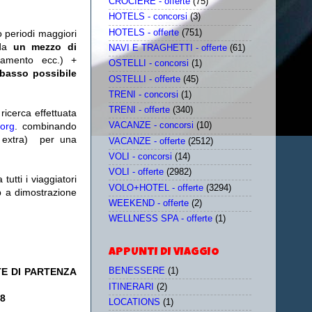
CROCIERE - offerte
(75)
HOTELS - concorsi
(3)
HOTELS - offerte
(751)
o periodi maggiori
da
un mezzo di
NAVI E TRAGHETTI - offerte
(61)
tamento ecc.) +
OSTELLI - concorsi
(1)
 basso possibile
OSTELLI - offerte
(45)
TRENI - concorsi
(1)
TRENI - offerte
(340)
icerca effettuata
.org
. combinando
VACANZE - concorsi
(10)
extra)
per una
VACANZE - offerte
(2512)
VOLI - concorsi
(14)
VOLI - offerte
(2982)
utti i viaggiatori
VOLO+HOTEL - offerte
(3294)
eb a dimostrazione
WEEKEND - offerte
(2)
WELLNESS SPA - offerte
(1)
APPUNTI DI VIAGGIO
TE DI PARTENZA
BENESSERE
(1)
ITINERARI
(2)
18
LOCATIONS
(1)