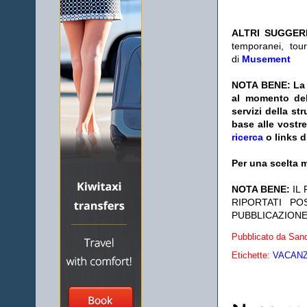
ALTRI SUGGER
temporanei, tour
di
Musement
NOTA BENE: La s
al momento del
servizi della s
base alle vostr
ricerca
o links d
Per una scelta m
NOTA BENE:
IL
RIPORTATI P
PUBBLICAZIONE
Pubblicato da
Sand
Etichette:
VACANZE