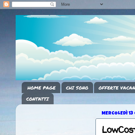
HOME PAGE
CHI SONO
OFFERTE VACAN
CONTATTI
MERCOLEDÌ 13
LowCost