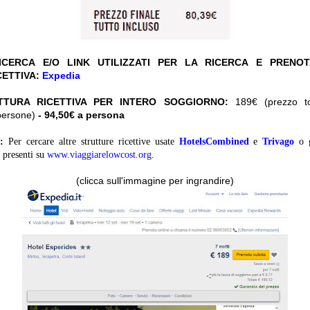
CERCA E/O LINK UTILIZZATI PER LA RICERCA E PRENO
CETTIVA:
Expedia
TTURA RICETTIVA PER INTERO SOGGIORNO
:
189€ (prezzo tot
persone)
- 94,50€ a persona
:
Per cercare altre strutture ricettive usate
HotelsCombined
e
Trivago
o 
presenti su
www.viaggiarelowcost.org
.
(clicca sull'immagine per ingrandire)