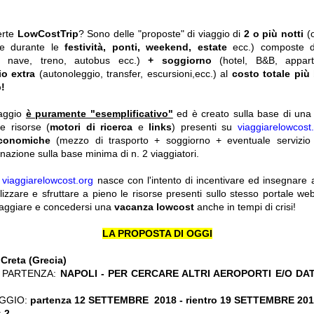
erte
LowCostTrip
? Sono delle "proposte" di viaggio di
2 o più notti
(
he durante le
festività, ponti, weekend, estate
ecc.)
composte 
o, nave, treno, autobus ecc.)
+ soggiorno
(hotel, B&B, appar
io extra
(autonoleggio, transfer, escursioni,ecc.) al
costo totale più
!
iaggio
è puramente "esemplificativo"
ed è creato sulla base di una r
le risorse (
motori di ricerca
e
links
) presenti su
viaggiarelowcost
economiche
(mezzo di trasporto + soggiorno + eventuale servizio 
nazione sulla base minima di n. 2 viaggiatori.
y
viaggiarelowcost.org
nasce con l'intento di incentivare ed insegnare a t
ilizzare e sfruttare a pieno le risorse presenti sullo stesso portale w
viaggiare e concedersi una
vacanza lowcost
anche in tempi di crisi!
LA PROPOSTA DI OGGI
:
Creta (Grecia)
 PARTENZA:
NAPOLI - PER CERCARE ALTRI AEROPORTI E/O DA
GGIO:
partenza 12 SETTEMBRE 2018 - rientro 19 SETTEMBRE 20
:
2