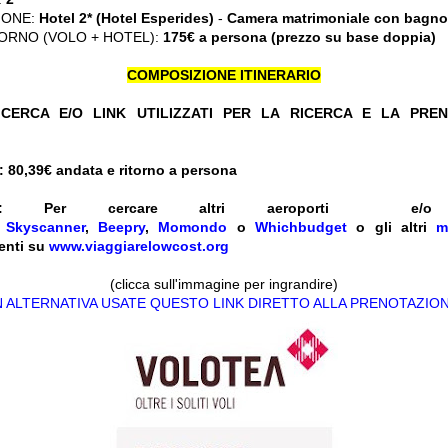
IONE:
Hotel 2* (Hotel Esperides)
-
Camera matrimoniale con bagno
ORNO (VOLO + HOTEL):
175€ a persona (prezzo su base doppia)
COMPOSIZIONE ITINERARIO
CERCA E/O LINK UTILIZZATI PER LA RICERCA E LA PRE
 80,39
€ andata e ritorno a persona
ENTI: Per cercare altri aeroporti 
e
Skyscanner
,
Beepry
,
Momondo
o
Whichbudget
o gli altri
m
enti su
www.viaggiarelowcost.org
(clicca sull'immagine per ingrandire)
N ALTERNATIVA USATE QUESTO LINK DIRETTO ALLA PRENOTAZIO