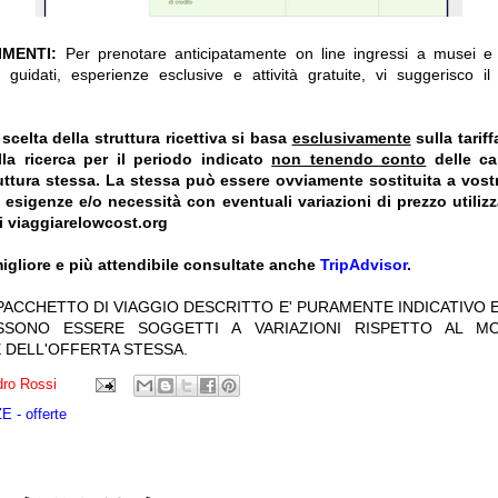
IMENTI:
Per prenotare anticipatamente on line ingressi a musei e a
 guidati, esperienze esclusive e attività gratuite, vi suggerisco i
celta della struttura ricettiva si basa
esclusivamente
sulla tarif
la ricerca per il periodo indicato
non tenendo conto
delle car
truttura stessa. La stessa può essere ovviamente sostituita a vost
e esigenze e/o necessità con eventuali variazioni di prezzo utiliz
i viaggiarelowcost.org
igliore e più attendibile consultate anche
TripAdvisor
.
 PACCHETTO DI VIAGGIO DESCRITTO E' PURAMENTE INDICATIVO E
OSSONO ESSERE SOGGETTI A VARIAZIONI RISPETTO AL M
 DELL'OFFERTA STESSA.
ro Rossi
 - offerte