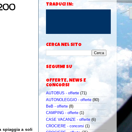
 200
TRADUCI IN:
CERCA NEL SITO
SEGUIMI SU
OFFERTE, NEWS E
CONCORSI
AUTOBUS - offerte
(71)
AUTONOLEGGIO - offerte
(80)
BeB - offerte
(8)
CAMPING - offerte
(1)
CASE VACANZE - offerte
(6)
CROCIERE - concorsi
(1)
a spiaggia a soli