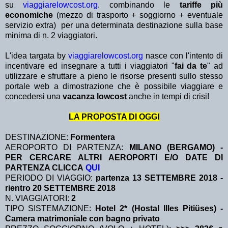
su
viaggiarelowcost.org
. combinando le
tariffe più
economiche
(mezzo di trasporto + soggiorno + eventuale
servizio extra)
per una determinata destinazione sulla base
minima di n. 2 viaggiatori.
L'idea targata by
viaggiarelowcost.org
nasce con l'intento di
incentivare ed insegnare a tutti i viaggiatori "
fai da te
" ad
utilizzare e sfruttare a pieno le risorse presenti sullo stesso
portale web a dimostrazione che è possibile viaggiare e
concedersi una
vacanza lowcost
anche in tempi di crisi!
LA PROPOSTA DI OGGI
DESTINAZIONE:
Formentera
AEROPORTO DI PARTENZA:
MILANO (BERGAMO) -
PER CERCARE ALTRI AEROPORTI E/O DATE DI
PARTENZA CLICCA
QUI
PERIODO DI VIAGGIO:
partenza 13 SETTEMBRE 2018
-
rientro 20 SETTEMBRE 2018
N. VIAGGIATORI:
2
TIPO SISTEMAZIONE:
Hotel 2* (Hostal Illes Pitiüses) -
Camera matrimoniale con bagno privato