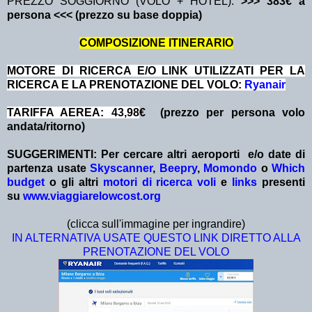
PREZZO SOGGIORNO (VOLO + HOTEL):
>>> 383€ a
persona <<< (prezzo su base doppia)
COMPOSIZIONE ITINERARIO
MOTORE DI RICERCA E/O LINK UTILIZZATI PER LA
RICERCA E LA PRENOTAZIONE DEL VOLO:
Ryanair
TARIFFA AEREA: 43,98
€ (prezzo per persona volo
andata/ritorno)
SUGGERIMENTI:
Per cercare altri aeroporti e/o date
di
partenza
usate
Skyscanner
,
Beepry
,
Momondo
o
Which
budget
o gli altri
motori di ricerca voli
e
links
presenti
su
www.viaggiarelowcost.org
(clicca sull'immagine per ingrandire)
IN ALTERNATIVA USATE QUESTO LINK DIRETTO ALLA
PRENOTAZIONE DEL VOLO