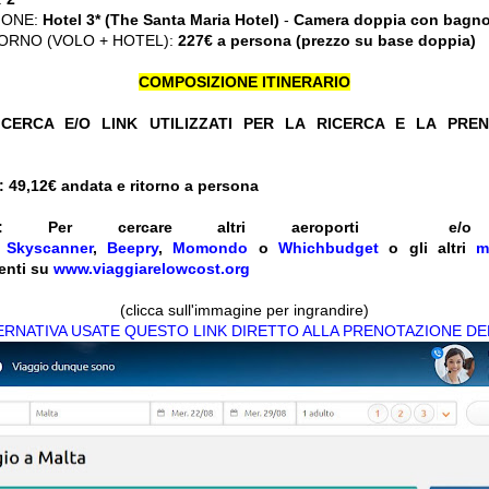
IONE:
Hotel 3* (The Santa Maria Hotel
)
-
Camera doppia con bagno
ORNO (VOLO + HOTEL):
227€ a persona (prezzo su base doppia)
COMPOSIZIONE ITINERARIO
CERCA E/O LINK UTILIZZATI PER LA RICERCA E LA PRE
 49,12
€ andata e ritorno a persona
:
Per cercare altri aeroporti e
e
Skyscanner
,
Beepry
,
Momondo
o
Whichbudget
o gli altri
m
enti su
www.viaggiarelowcost.org
(clicca sull'immagine per ingrandire)
TERNATIVA USATE QUESTO LINK DIRETTO ALLA PRENOTAZIONE DE