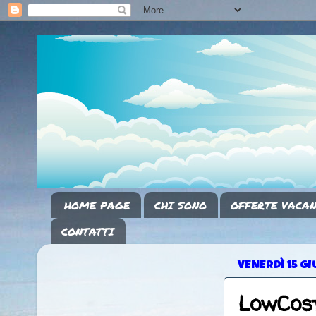
HOME PAGE
CHI SONO
OFFERTE VACAN
CONTATTI
VENERDÌ 15 G
LowCost