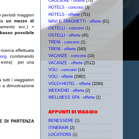
CROCIERE - offerte
(75)
HOTELS - concorsi
(3)
HOTELS - offerte
(751)
o periodi maggiori
da
un mezzo di
NAVI E TRAGHETTI - offerte
(61)
tamento ecc.) +
OSTELLI - concorsi
(1)
 basso possibile
OSTELLI - offerte
(45)
TRENI - concorsi
(1)
TRENI - offerte
(340)
icerca effettuata
.org
. combinando
VACANZE - concorsi
(10)
extra)
per una
VACANZE - offerte
(2512)
VOLI - concorsi
(14)
VOLI - offerte
(2982)
utti i viaggiatori
VOLO+HOTEL - offerte
(3294)
eb a dimostrazione
WEEKEND - offerte
(2)
WELLNESS SPA - offerte
(1)
APPUNTI DI VIAGGIO
E DI PARTENZA
BENESSERE
(1)
ITINERARI
(2)
LOCATIONS
(1)