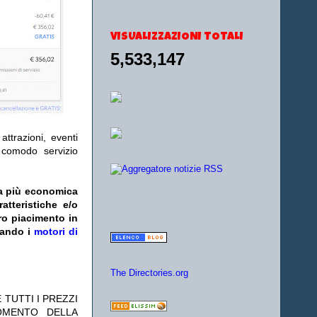
VISUALIZZAZIONI TOTALI
5,533,147
ttrazioni, eventi
l comodo servizio
fa più economica
atteristiche e/o
ro piacimento in
zando i
motori di
The Directories.org
 TUTTI I PREZZI
OMENTO DELLA