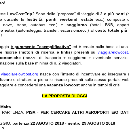
uso!
erte
LowCostTrip
? Sono delle "proposte" di viaggio di
2 o più notti
(
he durante le
festività, ponti, weekend, estate
ecc.)
composte 
o, nave, treno, autobus ecc.)
+ soggiorno
(hotel, B&B, appar
io extra
(autonoleggio, transfer, escursioni,ecc.) al
costo totale più
!
iaggio
è puramente "esemplificativo"
ed è creato sulla base di una r
le risorse (
motori di ricerca
e
links
) presenti su
viaggiarelowcost
economiche
(mezzo di trasporto + soggiorno + eventuale servizio 
nazione sulla base minima di n. 2 viaggiatori.
y
viaggiarelowcost.org
nasce con l'intento di incentivare ed insegnare a t
ilizzare e sfruttare a pieno le risorse presenti sullo stesso portale w
viaggiare e concedersi una
vacanza lowcost
anche in tempi di crisi!
LA PROPOSTA DI OGGI
:
Malta
 PARTENZA:
PISA - PER CERCARE ALTRI AEROPORTI E/O DAT
GGIO:
partenza 22 AGOSTO 2018 - rientro 29 AGOSTO 2018
:
2