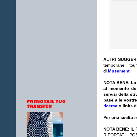
ALTRI SUGGER
temporanei, tour
di
Musement
NOTA BENE: La s
al momento del
servizi della s
base alle vostr
PRENOTA IL TUO
ricerca
o links d
TRANSFER
Per una scelta m
NOTA BENE:
IL
RIPORTATI P