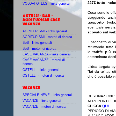
227€ tutto incl
VOLO+HOTELS - links generali
Cosa sono le off
OSTELLI - B&B -
viaggiando anc
AGRITURISMI CASE
trasporto
(vol
VACANZA
eventuale
serviz
AGRITURISMI - links generali
scovato sul web
AGRITURISMI - motori di ricerca
Il pacchetto di v
BeB - links generali
sfruttando tutte 
BeB - motori di ricerca
le
tariffe più 
CASE VACANZA - links generali
determinata desti
CASE VACANZE - motori di
ricerca
L'idea targata b
OSTELLI - links generali
"
fai da te
" ad ut
OSTELLI - motori di ricerca
che è possibile 
VACANZE
SPECIALE NEVE - links generali
DESTINAZIONE
AEROPORTO DI
VACANZE - links generali
CLICCA
QUI
VACANZE - motori di ricerca
PERIODO DI VIA
N. VIAGGIATORI