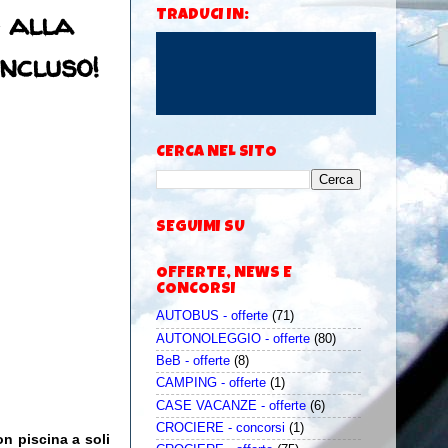
o alla
TRADUCI IN:
incluso!
CERCA NEL SITO
SEGUIMI SU
OFFERTE, NEWS E
CONCORSI
AUTOBUS - offerte
(71)
AUTONOLEGGIO - offerte
(80)
BeB - offerte
(8)
CAMPING - offerte
(1)
CASE VACANZE - offerte
(6)
CROCIERE - concorsi
(1)
on piscina a soli