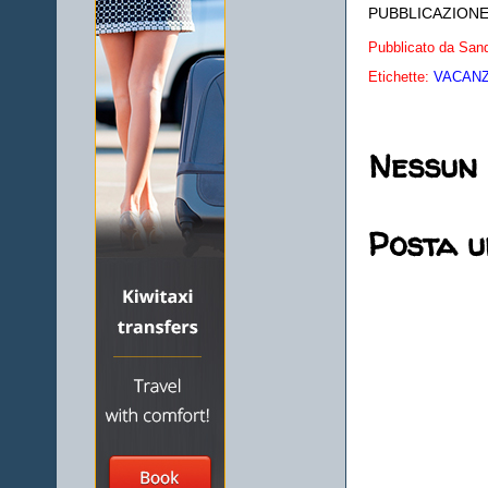
PUBBLICAZIONE
Pubblicato da
Sand
Etichette:
VACANZE
Nessun
Posta 