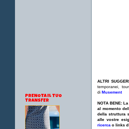
ALTRI SUGGER
temporanei, tour
di
Musement
PRENOTA IL TUO
TRANSFER
NOTA BENE: La s
al momento dell
della struttura
alle vostre esi
ricerca
o links d