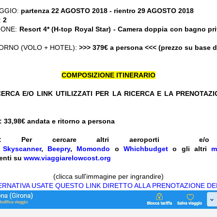
GGIO:
partenza 22 AGOSTO 2018
- rientro 29 AGOSTO 2018
:
2
IONE:
Resort 4* (H-top Royal Star) - Camera doppia con bagno pr
ORNO (VOLO + HOTEL):
>>> 379€ a persona <<< (prezzo su base 
COMPOSIZIONE ITINERARIO
ERCA E/O LINK UTILIZZATI PER LA RICERCA E LA PRENOTAZ
 33,98
€ andata e ritorno a persona
:
Per cercare altri aeroporti e
e
Skyscanner
,
Beepry
,
Momondo
o
Whichbudget
o gli altri
m
enti su
www.viaggiarelowcost.org
(clicca sull'immagine per ingrandire)
TERNATIVA USATE QUESTO LINK DIRETTO ALLA PRENOTAZIONE DE