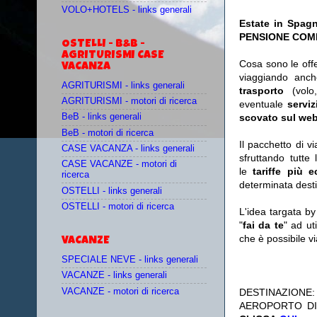
VOLO+HOTELS - links generali
Estate in Spagn
PENSIONE COMPL
OSTELLI - B&B -
AGRITURISMI CASE
Cosa sono le off
VACANZA
viaggiando anc
AGRITURISMI - links generali
trasporto
(vol
AGRITURISMI - motori di ricerca
eventuale
serviz
scovato sul web
BeB - links generali
BeB - motori di ricerca
Il pacchetto di v
CASE VACANZA - links generali
sfruttando tutte 
CASE VACANZE - motori di
le
tariffe più 
ricerca
determinata desti
OSTELLI - links generali
OSTELLI - motori di ricerca
L'idea targata b
"
fai da te
" ad ut
che è possibile 
VACANZE
SPECIALE NEVE - links generali
VACANZE - links generali
VACANZE - motori di ricerca
DESTINAZIONE
AEROPORTO DI