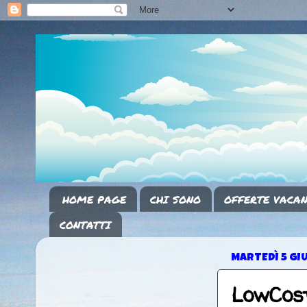
HOME PAGE
CHI SONO
OFFERTE VACAN
CONTATTI
MARTEDÌ 5 GI
LowCost