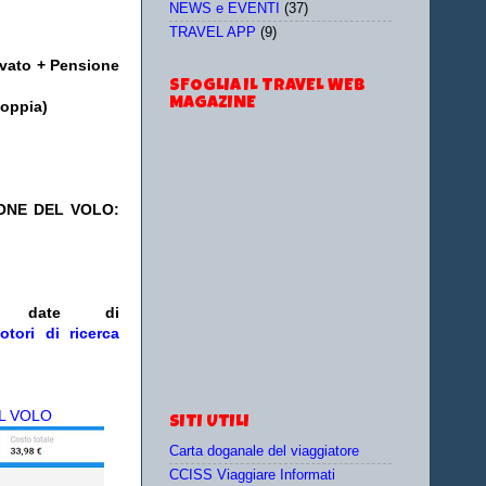
NEWS e EVENTI
(37)
TRAVEL APP
(9)
ivato + Pensione
SFOGLIA IL TRAVEL WEB
MAGAZINE
doppia)
IONE DEL VOLO:
/o date
di
otori di ricerca
L VOLO
SITI UTILI
Carta doganale del viaggiatore
CCISS Viaggiare Informati