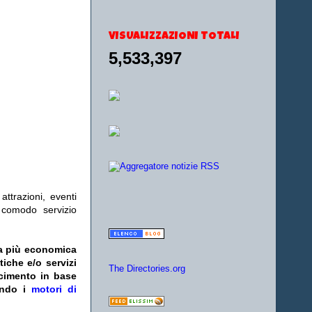
VISUALIZZAZIONI TOTALI
5,533,397
ttrazioni, eventi
l comodo servizio
fa più economica
tiche e/o servizi
The Directories.org
acimento in base
zando i
motori di