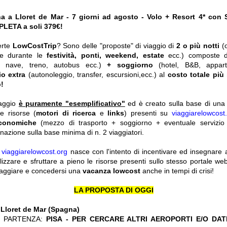
a a Lloret de Mar - 7 giorni ad agosto - Volo + Resort 4* con 
ETA a soli 379€!
erte
LowCostTrip
? Sono delle "proposte" di viaggio di
2 o più notti
(
he durante le
festività, ponti, weekend, estate
ecc.)
composte 
o, nave, treno, autobus ecc.)
+ soggiorno
(hotel, B&B, appar
io extra
(autonoleggio, transfer, escursioni,ecc.) al
costo totale più
!
iaggio
è puramente "esemplificativo"
ed è creato sulla base di una r
le risorse (
motori di ricerca
e
links
) presenti su
viaggiarelowcost
economiche
(mezzo di trasporto + soggiorno + eventuale servizio 
nazione sulla base minima di n. 2 viaggiatori.
y
viaggiarelowcost.org
nasce con l'intento di incentivare ed insegnare a t
ilizzare e sfruttare a pieno le risorse presenti sullo stesso portale w
viaggiare e concedersi una
vacanza lowcost
anche in tempi di crisi!
LA PROPOSTA DI OGGI
:
Lloret de Mar (Spagna)
 PARTENZA:
PISA - PER CERCARE ALTRI AEROPORTI E/O DAT