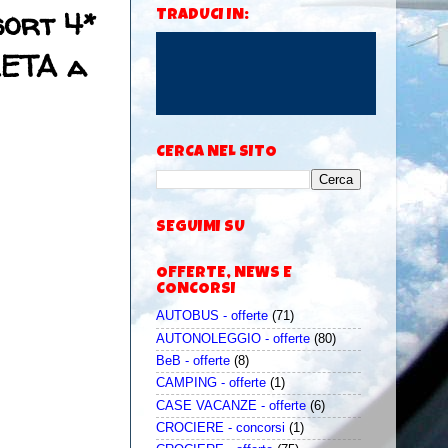
sort 4*
TRADUCI IN:
LETA a
CERCA NEL SITO
SEGUIMI SU
OFFERTE, NEWS E
CONCORSI
AUTOBUS - offerte
(71)
AUTONOLEGGIO - offerte
(80)
BeB - offerte
(8)
CAMPING - offerte
(1)
CASE VACANZE - offerte
(6)
CROCIERE - concorsi
(1)