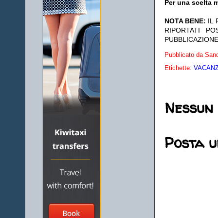
Per una scelta m
NOTA BENE:
IL
RIPORTATI P
PUBBLICAZIONE
Pubblicato da
Sand
Etichette:
VACANZE
Nessun
Posta 