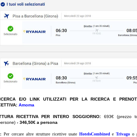
CERCA E/O LINK UTILIZZATI PER LA RICERCA E PRENO
CETTIVA:
Amoma
TTURA RICETTIVA PER INTERO SOGGIORNO:
693€ (prezzo tot
persone)
- 346,50€ a persona
:
Per cercare altre strutture ricettive usate
HotelsCombined
e
Trivago
o 