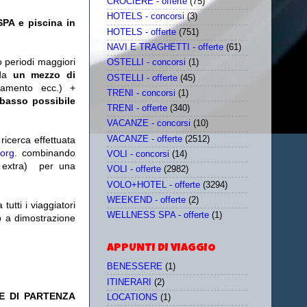
CROCIERE - offerte
(75)
HOTELS - concorsi
(3)
SPA e piscina in
HOTELS - offerte
(751)
NAVI E TRAGHETTI - offerte
(61)
o periodi maggiori
OSTELLI - concorsi
(1)
da
un mezzo di
OSTELLI - offerte
(45)
tamento ecc.) +
TRENI - concorsi
(1)
 basso possibile
TRENI - offerte
(340)
VACANZE - concorsi
(10)
VACANZE - offerte
(2512)
icerca effettuata
.org
. combinando
VOLI - concorsi
(14)
extra)
per una
VOLI - offerte
(2982)
VOLO+HOTEL - offerte
(3294)
WEEKEND - offerte
(2)
utti i viaggiatori
WELLNESS SPA - offerte
(1)
eb a dimostrazione
APPUNTI DI VIAGGIO
BENESSERE
(1)
ITINERARI
(2)
E DI PARTENZA
LOCATIONS
(1)