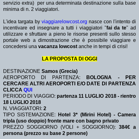
servizio extra)
per una determinata destinazione sulla base
minima di n. 2 viaggiatori.
L'idea targata by
viaggiarelowcost.org
nasce con l'intento di
incentivare ed insegnare a tutti i viaggiatori "
fai da te
" ad
utilizzare e sfruttare a pieno le risorse presenti sullo stesso
portale web a dimostrazione che è possibile viaggiare e
concedersi una
vacanza lowcost
anche in tempi di crisi!
LA PROPOSTA DI OGGI
DESTINAZIONE
Samos (Grecia)
AEROPORTO DI PARTENZA:
BOLOGNA - PER
CERCARE ALTRI AEROPORTI E/O DATE DI PARTENZA
CLICCA
QUI
PERIODO DI VIAGGIO:
partenza 11 LUGLIO 2018 - rientro
18 LUGLIO 2018
N. VIAGGIATORI:
2
TIPO SISTEMAZIONE:
Hotel 3* (Mirini Hotel) - Camera
tripla (uso doppio) fronte mare con bagno privato
PREZZO SOGGIORNO (VOLI + SOGGIORNO):
384€ a
persona (prezzo su base 2 persone)