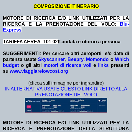
COMPOSIZIONE ITINERARIO
MOTORE DI RICERCA E/O LINK UTILIZZATI PER LA
RICERCA E LA PRENOTAZIONE DEL VOLO:
Blu-
Express
TARIFFA AEREA: 101,02
€ andata e ritorno a persona
SUGGERIMENTI:
Per cercare altri aeroporti e/o date
di
partenza
usate
Skyscanner
,
Beepry
,
Momondo
o
Which
budget
o gli altri
motori di ricerca voli
e
links
presenti
su
www.viaggiarelowcost.org
(clicca sull'immagine per ingrandire)
IN ALTERNATIVA USATE QUESTO LINK DIRETTO ALLA
PRENOTAZIONE DEL VOLO
MOTORE DI RICERCA E/O LINK UTILIZZATI PER LA
RICERCA E PRENOTAZIONE DELLA STRUTTURA