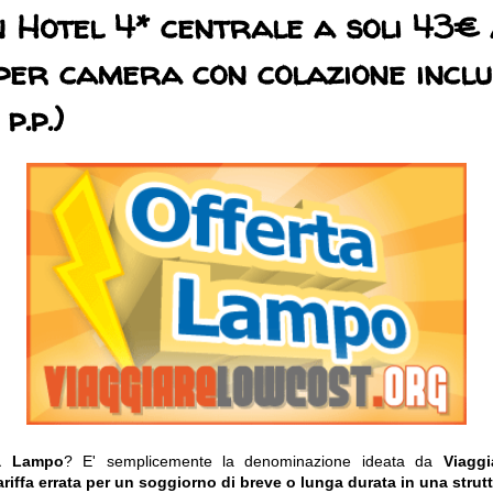
 Hotel 4* centrale a soli 43€ 
per camera con colazione incl
p.p.)
ta Lampo
? E' semplicemente la denominazione ideata da
Viagg
ariffa errata per un soggiorno di breve o lunga durata in una strutt