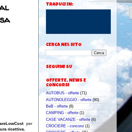
al
TRADUCI IN:
usa
CERCA NEL SITO
SEGUIMI SU
OFFERTE, NEWS E
CONCORSI
AUTOBUS - offerte
(71)
AUTONOLEGGIO - offerte
(80)
BeB - offerte
(8)
CAMPING - offerte
(1)
CASE VACANZE - offerte
(6)
iareLowCost
per
CROCIERE - concorsi
(1)
ura ricettiva.