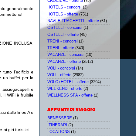
CROCIERE - offerte
(75)
HOTELS - concorsi
(3)
uanto generalmente
e commettono!
HOTELS - offerte
(751)
NAVI E TRAGHETTI - offerte
(61)
OSTELLI - concorsi
(1)
OSTELLI - offerte
(45)
TRENI - concorsi
(1)
ZIONE INCLUSA
TRENI - offerte
(340)
VACANZE - concorsi
(10)
VACANZE - offerte
(2512)
VOLI - concorsi
(14)
 tutto l'edificio e
VOLI - offerte
(2982)
e un buffet per la
VOLO+HOTEL - offerte
(3294)
WEEKEND - offerte
(2)
 asciugacapelli e
 Il WiFi è fruibile
WELLNESS SPA - offerte
(1)
APPUNTI DI VIAGGIO
si dalle linee A e
BENESSERE
(1)
ITINERARI
(2)
e ai giri turistici.
LOCATIONS
(1)