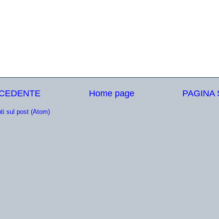
ECEDENTE
Home page
PAGINA
i sul post (Atom)