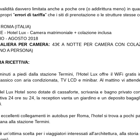
o validità davvero limitata anche a poche ore (o addirittura meno) in q
 propri "
errori di tariffa
" che i siti di prenotazione o le strutture stess
ROMA (ITALIA)
E - Hotel Lux - Camera matrimoniale + colazione inclusa
IO - AGOSTO 2018
NALIERA PER CAMERA:
43€ A NOTTE PER CAMERA CON COLA
RNO A PERSONA)
A RICETTIVA:
inuti a piedi dalla stazione Termini, l'Hotel Lux offre il WiFi gratis in
lassico con aria condizionata, TV LCD e minibar. Al mattino vi attend
del Lux Hotel sono dotate di cassaforte, scrivania e bagno privato con
ttiva 24 ore su 24, la reception vanta un giardino e un deposito bagagli.
i.
 eccellenti collegamenti in autobus per Roma, l'hotel si trova a pochi pas
tana alla stazione Termini.
un'ottima scelta per i viaggiatori interessati all'architettura, alla storia 
com)