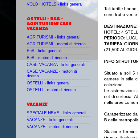
VOLO+HOTELS - links generali
Tali tariffe hann
sono frutto veri e
OSTELLI - B&B -
AGRITURISMI CASE
DESTINAZIONE
:
VACANZA
HOTEL
: 4 STELL
AGRITURISMI - links generali
PERIODO
: LUGL
TARIFFA GIOR
AGRITURISMI - motori di ricerca
(21,50€ AL GIO
BeB - links generali
BeB - motori di ricerca
INFO STRUTTUR
CASE VACANZA - links generali
CASE VACANZE - motori di
Situato a soli 5 m
ricerca
camere in stile c
OSTELLI - links generali
colazione.
OSTELLI - motori di ricerca
Le sistemazioni 
set di cortesia. A
nelle aree comun
VACANZE
SPECIALE NEVE - links generali
Caratterizzato da
B della metropoli
VACANZE - links generali
VACANZE - motori di ricerca
Stazione Termini è 
(Fonte: Booking.