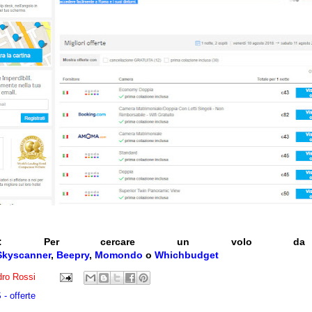
:
Per cercare un volo da a
Skyscanner
,
Beepry
,
Momondo
o
Whichbudget
ro Rossi
- offerte