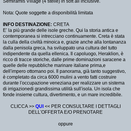
Semiramis Village (4 stelle) in soft all inclusive.
Nota: Quote soggette a disponibilità limitata
INFO DESTINAZIONE:
CRETA
E' la più grande delle isole greche. Qui la storia antica e
contemporanea si intrecciano continuamente. Creta è stata
la culla della civiltà minoica e, grazie anche alla lontananza
dalla penisola greca, ha sviluppato una cultura del tutto
indipendente da quella ellenica. Il capoluogo, Heraklion, è
ricco di tracce storiche, dalle prime dominazioni saracene a
quelle delle repubbliche marinare italiane prima,e
dell'impero ottomano poi. Il panorama, già tanto suggestivo,
è completato da circa 6000 mulini a vento fatti costruire
durante l'occupazione veneziana per realizzare un sistema
di irrigazionedi grandissima utilità sull'isola. Un isola che
fonde insieme cultura, divertimento, e un mare incredibile.
CLICCA >>
QUI
<< PER CONSULTARE I DETTAGLI
DELL'OFFERTA E/O PRENOTARE
oppure