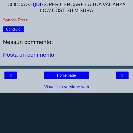
CLICCA >>
QUI
<< PER CERCARE LA TUA VACANZA
LOW COST SU MISURA
Sandro Rossi
Condividi
Nessun commento:
Posta un commento
‹
›
Home page
Visualizza versione web