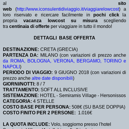
al
sito
web
(
http://www.iconsulentidiviaggio.it/viaggiarelowcost
) a
loro riservato e ricercare facilmente in
pochi click
la
propria
vacanza lowcost su misura
scegliendo
tra
centinaia di offerte
per viaggiare in tutto il mondo!
DETTAGLI BASE OFFERTA
DESTINAZIONE:
CRETA (GRECIA)
PARTENZA DA:
MILANO (con variazioni di prezzo anche
da ROMA, BOLOGNA, VERONA, BERGAMO, TORINO e
NAPOLI
)
PERIODO DI VIAGGIO:
9 GIUGNO 2018 (con variazioni di
prezzo anche
altre date disponibili
)
GIORNI/NOTTI:
8 / 7
TRATTAMENTO:
SOFT ALL INCLUSIVE
SISTEMAZIONE
: HOTEL - Semiramis Village - Hersonissos
CATEGORIA:
4 STELLE
COSTO BASE PER PERSONA:
508€ (SU BASE DOPPIA)
COSTO FINITO PER 2 PERSONE:
1.016€
LA QUOTA INCLUDE:
Volo, soggiorno presso l'hotel