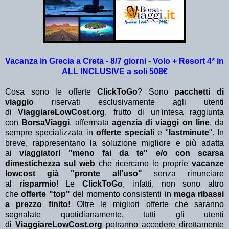
Vacanza in Grecia a Creta - 8/7 giorni - Volo + Resort 4* in
ALL INCLUSIVE a soli 508€
Cosa sono le offerte
ClickToGo
? Sono
pacchetti di
viaggio
riservati esclusivamente agli utenti
di
ViaggiareLowCost.org
, frutto di un'intesa raggiunta
con
BorsaViaggi
, affermata
agenzia di viaggi on line
, da
sempre specializzata in
offerte speciali
e "
lastminute
". In
breve, rappresentano la soluzione migliore e più adatta
ai
viaggiatori "meno fai da te" e/o con scarsa
dimestichezza sul web
che ricercano le proprie
vacanze
lowcost già "pronte all'uso"
senza rinunciare
al
risparmio
! Le
ClickToGo
, infatti, non sono altro
che
offerte "top"
del momento consistenti in
mega ribassi
a prezzo finito!
Oltre le migliori offerte che saranno
segnalate quotidianamente, tutti gli utenti
di
ViaggiareLowCost.org
potranno accedere direttamente