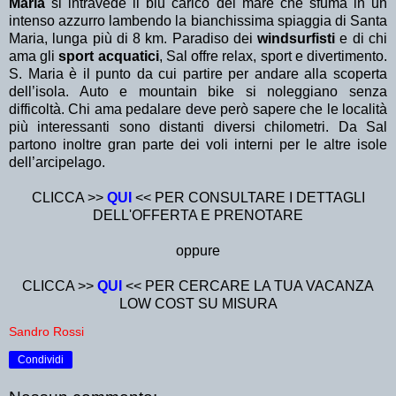
Maria
si intravede il blu carico del mare che sfuma in un
intenso azzurro lambendo la bianchissima spiaggia di Santa
Maria, lunga più di 8 km. Paradiso dei
windsurfisti
e di chi
ama gli
sport acquatici
, Sal offre relax, sport e divertimento.
S. Maria è il punto da cui partire per andare alla scoperta
dell’isola. Auto e mountain bike si noleggiano senza
difficoltà. Chi ama pedalare deve però sapere che le località
più interessanti sono distanti diversi chilometri. Da Sal
partono inoltre gran parte dei voli interni per le altre isole
dell’arcipelago.
CLICCA >>
QUI
<< PER CONSULTARE I DETTAGLI
DELL'OFFERTA E PRENOTARE
oppure
CLICCA >>
QUI
<< PER CERCARE LA TUA VACANZA
LOW COST SU MISURA
Sandro Rossi
Condividi