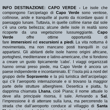
INFO DESTINAZIONE: CAPO VERDE -
Le isole che
compongono l'arcipelago di
Capo Verde
sono ventose,
collinose, aride e tranquille al punto da ricordare quasi il
paesaggio lunare. Tuttavia, in quelle colline riarse dal sole
c'è una certa bellezza; alcune delle isole in realtà sono
ricoperte da una vegetazione lussureggiante.
Capo
Verde
offre ottime opportunità di
fare
immersioni
ed
escursioni a piedi
. La vita notturna è
movimentata, ma non mancano posti tranquilli in cui
appartarsi. Gli abitanti delle isole hanno origini africane,
portoghesi, mediterranee e latino-americane, che si fondono
a creare un gusto tipicamente 'cabo'. I viaggi organizzati
hanno ormai preso piede, ma Capo Verde è ancora un
paese indipendente e incontaminato. E’ l’isola più a nord del
gruppo delle
Sopravento
e la più turistica dell’arcipelago:
qui c’è l’aeroporto internazionale e si trovano la maggior
parte delle strutture alberghiere. Desertica e piatta, fu
dapprima chiamata
Lhana
, cioè Piana; il nome attuale lo
deve alla principale risorsa, il sale. Arrivando a
Sal
,
l’impressione è di atterrare sulla luna, ma percorrendo la
strada che dall’aeroporto conduce al villaggio di
Santa