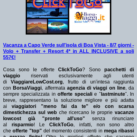
Vacanza a Capo Verde sull'isola di Boa Vista - 8/7 giorni -
Volo + Transfer + Resort 4* in ALL INCLUSIVE a soli
557€!
Cosa sono le offerte
ClickToGo
? Sono
pacchetti di
viaggio
riservati esclusivamente agli utenti
di
ViaggiareLowCost.org
, frutto di un'intesa raggiunta
con
BorsaViaggi
, affermata
agenzia di viaggi on line
, da
sempre specializzata in
offerte speciali
e "
lastminute
". In
breve, rappresentano la soluzione migliore e più adatta
ai
viaggiatori "meno fai da te" e/o con scarsa
dimestichezza sul web
che ricercano le proprie
vacanze
lowcost già "pronte all'uso"
senza rinunciare
al
risparmio
! Le
ClickToGo
, infatti, non sono altro
che
offerte "top"
del momento consistenti in
mega ribassi
a prezzo finito!
Oltre le migliori offerte che saranno