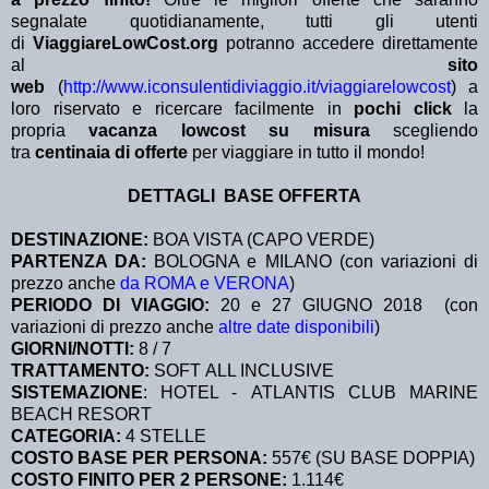
segnalate quotidianamente, tutti gli utenti
di
ViaggiareLowCost.org
potranno accedere direttamente
al
sito
web
(
http://www.iconsulentidiviaggio.it/viaggiarelowcost
) a
loro riservato e ricercare facilmente in
pochi click
la
propria
vacanza lowcost su misura
scegliendo
tra
centinaia di offerte
per viaggiare in tutto il mondo!
DETTAGLI BASE OFFERTA
DESTINAZIONE:
BOA VISTA (CAPO VERDE)
PARTENZA DA:
BOLOGNA e MILANO (con variazioni di
prezzo anche
da ROMA e VERONA
)
PERIODO DI VIAGGIO:
20 e 27 GIUGNO 2018 (con
variazioni di prezzo anche
altre date disponibili
)
GIORNI/NOTTI:
8 / 7
TRATTAMENTO:
SOFT ALL INCLUSIVE
SISTEMAZIONE
: HOTEL - ATLANTIS CLUB MARINE
BEACH RESORT
CATEGORIA:
4 STELLE
COSTO BASE PER PERSONA:
557€ (SU BASE DOPPIA)
COSTO FINITO PER 2 PERSONE:
1.114€