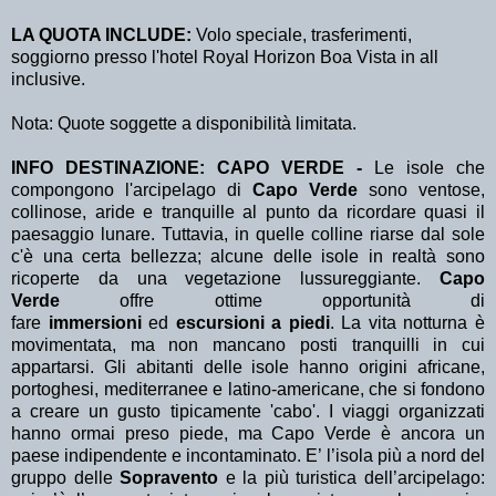
LA QUOTA INCLUDE:
Volo speciale, trasferimenti,
soggiorno presso l'hotel Royal Horizon Boa Vista in all
inclusive.
Nota: Quote soggette a disponibilità limitata.
INFO DESTINAZIONE: CAPO VERDE -
Le isole che
compongono l'arcipelago di
Capo Verde
sono ventose,
collinose, aride e tranquille al punto da ricordare quasi il
paesaggio lunare. Tuttavia, in quelle colline riarse dal sole
c'è una certa bellezza; alcune delle isole in realtà sono
ricoperte da una vegetazione lussureggiante.
Capo
Verde
offre ottime opportunità di
fare
immersioni
ed
escursioni a piedi
. La vita notturna è
movimentata, ma non mancano posti tranquilli in cui
appartarsi. Gli abitanti delle isole hanno origini africane,
portoghesi, mediterranee e latino-americane, che si fondono
a creare un gusto tipicamente 'cabo'. I viaggi organizzati
hanno ormai preso piede, ma Capo Verde è ancora un
paese indipendente e incontaminato. E’ l’isola più a nord del
gruppo delle
Sopravento
e la più turistica dell’arcipelago: