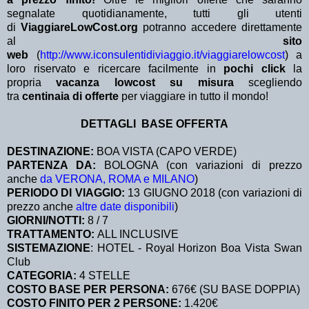
segnalate quotidianamente, tutti gli utenti
di
ViaggiareLowCost.org
potranno accedere direttamente
al
sito
web
(
http://www.iconsulentidiviaggio.it/viaggiarelowcost
) a
loro riservato e ricercare facilmente in
pochi click
la
propria
vacanza lowcost su misura
scegliendo
tra
centinaia di offerte
per viaggiare in tutto il mondo!
DETTAGLI BASE OFFERTA
DESTINAZIONE:
BOA VISTA (CAPO VERDE)
PARTENZA DA:
BOLOGNA (con variazioni di prezzo
anche
da VERONA, ROMA e MILANO
)
PERIODO DI VIAGGIO:
13 GIUGNO 2018 (con variazioni di
prezzo anche
altre date disponibili
)
GIORNI/NOTTI:
8 / 7
TRATTAMENTO:
ALL INCLUSIVE
SISTEMAZIONE
: HOTEL - Royal Horizon Boa Vista Swan
Club
CATEGORIA:
4 STELLE
COSTO BASE PER PERSONA:
676€ (SU BASE DOPPIA)
COSTO FINITO PER 2 PERSONE:
1.420€