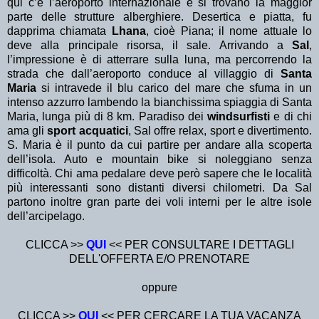
qui c’è l’aeroporto internazionale e si trovano la maggior
parte delle strutture alberghiere. Desertica e piatta, fu
dapprima chiamata
Lhana
, cioè Piana; il nome attuale lo
deve alla principale risorsa, il sale. Arrivando a
Sal
,
l’impressione è di atterrare sulla luna, ma percorrendo la
strada che dall’aeroporto conduce al villaggio di
Santa
Maria
si intravede il blu carico del mare che sfuma in un
intenso azzurro lambendo la bianchissima spiaggia di Santa
Maria, lunga più di 8 km. Paradiso dei
windsurfisti
e di chi
ama gli
sport acquatici
, Sal offre relax, sport e divertimento.
S. Maria è il punto da cui partire per andare alla scoperta
dell’isola. Auto e mountain bike si noleggiano senza
difficoltà. Chi ama pedalare deve però sapere che le località
più interessanti sono distanti diversi chilometri. Da Sal
partono inoltre gran parte dei voli interni per le altre isole
dell’arcipelago.
CLICCA >>
QUI
<< PER CONSULTARE I DETTAGLI
DELL'OFFERTA E/O PRENOTARE
oppure
CLICCA >>
QUI
<< PER CERCARE LA TUA VACANZA