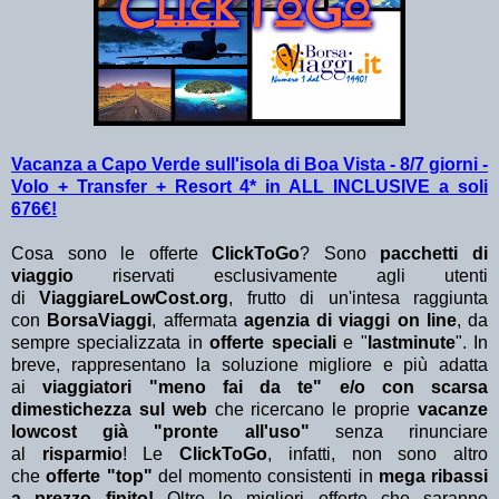
Vacanza a Capo Verde sull'isola di Boa Vista - 8/7 giorni -
Volo + Transfer + Resort 4* in ALL INCLUSIVE a soli
676€!
Cosa sono le offerte
ClickToGo
? Sono
pacchetti di
viaggio
riservati esclusivamente agli utenti
di
ViaggiareLowCost.org
, frutto di un'intesa raggiunta
con
BorsaViaggi
, affermata
agenzia di viaggi on line
, da
sempre specializzata in
offerte speciali
e "
lastminute
". In
breve, rappresentano la soluzione migliore e più adatta
ai
viaggiatori "meno fai da te" e/o con scarsa
dimestichezza sul web
che ricercano le proprie
vacanze
lowcost già "pronte all'uso"
senza rinunciare
al
risparmio
! Le
ClickToGo
, infatti, non sono altro
che
offerte "top"
del momento consistenti in
mega ribassi
a prezzo finito!
Oltre le migliori offerte che saranno