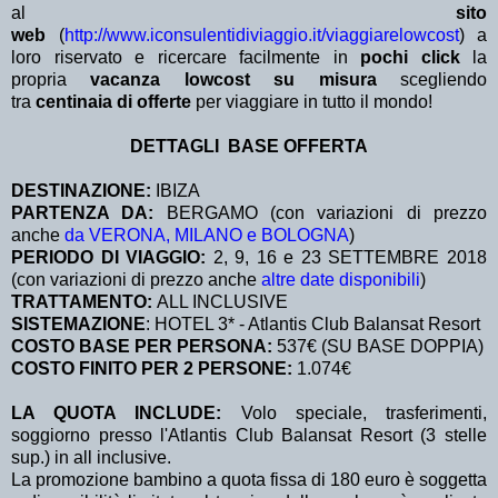
al
sito
web
(
http://www.iconsulentidiviaggio.it/viaggiarelowcost
) a
loro riservato e ricercare facilmente in
pochi click
la
propria
vacanza lowcost su misura
scegliendo
tra
centinaia di offerte
per viaggiare in tutto il mondo!
DETTAGLI BASE OFFERTA
DESTINAZIONE:
IBIZA
PARTENZA DA:
BERGAMO (con variazioni di prezzo
anche
da VERONA, MILANO e BOLOGNA
)
PERIODO DI VIAGGIO:
2, 9, 16 e 23 SETTEMBRE 2018
(con variazioni di prezzo anche
altre date disponibili
)
TRATTAMENTO:
ALL INCLUSIVE
SISTEMAZIONE
: HOTEL 3* - Atlantis Club Balansat Resort
COSTO BASE PER PERSONA:
537€ (SU BASE DOPPIA)
COSTO FINITO PER 2 PERSONE:
1.074€
LA QUOTA INCLUDE:
Volo speciale, trasferimenti,
soggiorno presso l'Atlantis Club Balansat Resort (3 stelle
sup.) in all inclusive.
La promozione bambino a quota fissa di 180 euro è soggetta