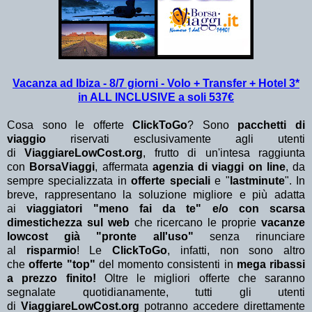
Vacanza ad Ibiza - 8/7 giorni - Volo + Transfer + Hotel 3*
in ALL INCLUSIVE a soli 537€
Cosa sono le offerte
ClickToGo
? Sono
pacchetti di
viaggio
riservati esclusivamente agli utenti
di
ViaggiareLowCost.org
, frutto di un'intesa raggiunta
con
BorsaViaggi
, affermata
agenzia di viaggi on line
, da
sempre specializzata in
offerte speciali
e "
lastminute
". In
breve, rappresentano la soluzione migliore e più adatta
ai
viaggiatori "meno fai da te" e/o con scarsa
dimestichezza sul web
che ricercano le proprie
vacanze
lowcost già "pronte all'uso"
senza rinunciare
al
risparmio
! Le
ClickToGo
, infatti, non sono altro
che
offerte "top"
del momento consistenti in
mega ribassi
a prezzo finito!
Oltre le migliori offerte che saranno
segnalate quotidianamente, tutti gli utenti
di
ViaggiareLowCost.org
potranno accedere direttamente