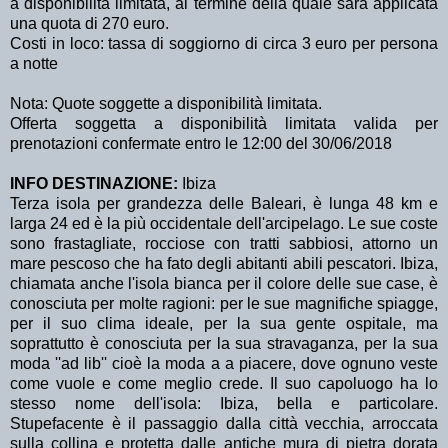
a disponibilità limitata, al termine della quale sarà applicata
una quota di 270 euro.
Costi in loco: tassa di soggiorno di circa 3 euro per persona
a notte
Nota: Quote soggette a disponibilità limitata.
Offerta soggetta a disponibilità limitata valida per
prenotazioni confermate entro le 12:00 del 30/06/2018
INFO DESTINAZIONE:
Ibiza
Terza isola per grandezza delle Baleari, è lunga 48 km e
larga 24 ed è la più occidentale dell'arcipelago. Le sue coste
sono frastagliate, rocciose con tratti sabbiosi, attorno un
mare pescoso che ha fato degli abitanti abili pescatori. Ibiza,
chiamata anche l'isola bianca per il colore delle sue case, è
conosciuta per molte ragioni: per le sue magnifiche spiagge,
per il suo clima ideale, per la sua gente ospitale, ma
soprattutto è conosciuta per la sua stravaganza, per la sua
moda ''ad lib'' cioè la moda a a piacere, dove ognuno veste
come vuole e come meglio crede. Il suo capoluogo ha lo
stesso nome dell'isola: Ibiza, bella e particolare.
Stupefacente è il passaggio dalla città vecchia, arroccata
sulla collina e protetta dalle antiche mura di pietra dorata