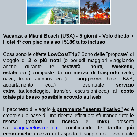
Vacanza a Miami Beach (USA) - 5 giorni - Volo diretto +
Hotel 4* con piscina a soli 518€ tutto incluso!
Cosa sono le offerte
LowCostTrip
? Sono delle "proposte" di
viaggio di
2 o più notti
(o periodi maggiori viaggiando
anche durante le
festività, ponti, weekend,
estate
ecc.)
composte da
un mezzo di trasporto
(volo,
nave, treno, autobus ecc.)
+ soggiorno
(hotel, B&B,
appartamento ecc.) + eventuale
servizio
extra
(autonoleggio, transfer, escursioni,ecc.) al
costo
totale più basso possibile scovato sul web!
Il pacchetto di viaggio
è puramente "esemplificativo"
ed è
creato sulla base di una ricerca effettuata sfruttando tutte le
risorse (
motori di ricerca
e
links
) presenti
su
viaggiarelowcost.org
. combinando le
tariffe più
economiche
(mezzo di trasporto + soggiorno + eventuale