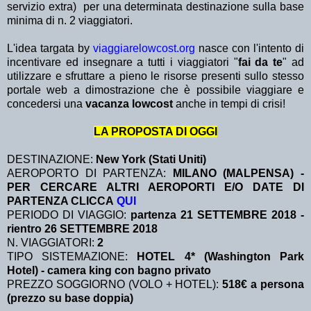
servizio extra)
per una determinata destinazione sulla base
minima di n. 2 viaggiatori.
L'idea targata by
viaggiarelowcost.org
nasce con l'intento di
incentivare ed insegnare a tutti i viaggiatori "
fai da te
" ad
utilizzare e sfruttare a pieno le risorse presenti sullo stesso
portale web a dimostrazione che è possibile viaggiare e
concedersi una
vacanza lowcost
anche in tempi di crisi!
LA PROPOSTA DI OGGI
DESTINAZIONE:
New York (Stati Uniti)
AEROPORTO DI PARTENZA:
MILANO (MALPENSA) -
PER CERCARE ALTRI AEROPORTI E/O DATE DI
PARTENZA CLICCA
QUI
PERIODO DI VIAGGIO:
partenza 21 SETTEMBRE 2018 -
rientro 26 SETTEMBRE 2018
N. VIAGGIATORI:
2
TIPO SISTEMAZIONE:
HOTEL 4* (Washington Park
Hotel) - camera king con bagno privato
PREZZO SOGGIORNO (VOLO + HOTEL):
518€ a persona
(prezzo su base doppia)