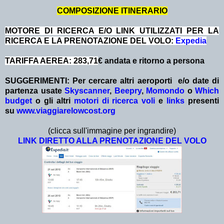
COMPOSIZIONE ITINERARIO
MOTORE DI RICERCA E/O LINK UTILIZZATI PER LA
RICERCA E LA PRENOTAZIONE DEL VOLO:
Expedia
TARIFFA AEREA: 283,71
€ andata e ritorno a persona
SUGGERIMENTI:
Per cercare altri aeroporti e/o date
di
partenza
usate
Skyscanner
,
Beepry
,
Momondo
o
Which
budget
o gli altri
motori di ricerca voli
e
links
presenti
su
www.viaggiarelowcost.org
(clicca sull'immagine per ingrandire)
LINK DIRETTO ALLA PRENOTAZIONE DEL VOLO